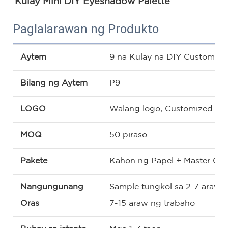
Kulay Mini DIY Eyeshadow Palette
Paglalarawan ng Produkto
Aytem
9 na Kulay na DIY Custom Ey
Bilang ng Aytem
P9
LOGO
Walang logo, Customized na
MOQ
50 piraso
Pakete
Kahon ng Papel + Master Car
Nangungunang
Sample tungkol sa 2-7 araw n
Oras
7-15 araw ng trabaho