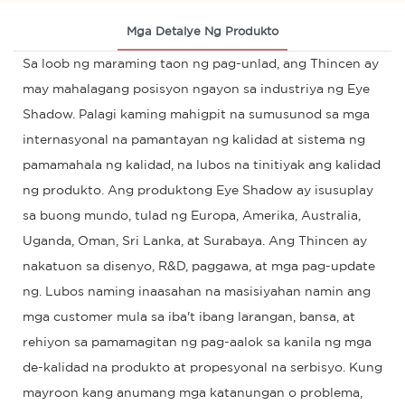
Mga Detalye Ng Produkto
Sa loob ng maraming taon ng pag-unlad, ang Thincen ay
may mahalagang posisyon ngayon sa industriya ng Eye
Shadow. Palagi kaming mahigpit na sumusunod sa mga
internasyonal na pamantayan ng kalidad at sistema ng
pamamahala ng kalidad, na lubos na tinitiyak ang kalidad
ng produkto. Ang produktong Eye Shadow ay isusuplay
sa buong mundo, tulad ng Europa, Amerika, Australia,
Uganda, Oman, Sri Lanka, at Surabaya. Ang Thincen ay
nakatuon sa disenyo, R&D, paggawa, at mga pag-update
ng. Lubos naming inaasahan na masisiyahan namin ang
mga customer mula sa iba't ibang larangan, bansa, at
rehiyon sa pamamagitan ng pag-aalok sa kanila ng mga
de-kalidad na produkto at propesyonal na serbisyo. Kung
mayroon kang anumang mga katanungan o problema,