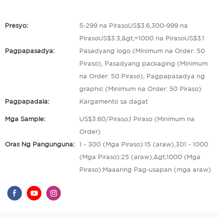
Presyo:
5-299 na PirasoUS$3.6,300-999 na
PirasoUS$3.3,&gt;=1000 na PirasoUS$3.1
Pagpapasadya:
Pasadyang logo (Minimum na Order: 50
Piraso), Pasadyang packaging (Minimum
na Order: 50 Piraso), Pagpapasadya ng
graphic (Minimum na Order: 50 Piraso)
Pagpapadala:
Kargamento sa dagat
Mga Sample:
US$3.60/Piraso,1 Piraso (Minimum na
Order)
Oras Ng Pangunguna:
1 - 300 (Mga Piraso):15 (araw),301 - 1000
(Mga Piraso):25 (araw),&gt;1000 (Mga
Piraso):Maaaring Pag-usapan (mga araw)