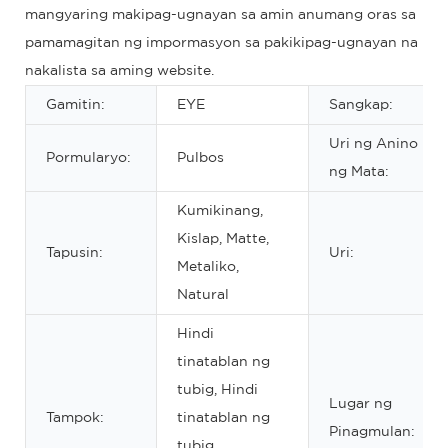
mangyaring makipag-ugnayan sa amin anumang oras sa
pamamagitan ng impormasyon sa pakikipag-ugnayan na
nakalista sa aming website.
Gamitin:
EYE
Sangkap:
Uri ng Anino
Pormularyo:
Pulbos
ng Mata:
Kumikinang,
Kislap, Matte,
Tapusin:
Uri:
Metaliko,
Natural
Hindi
tinatablan ng
tubig, Hindi
Lugar ng
Tampok:
tinatablan ng
Pinagmulan:
tubig,