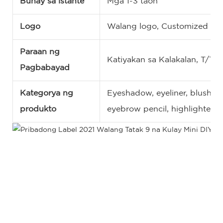
Buhay sa istante
Mga 1-3 taon
Logo
Walang logo, Customized na
Paraan ng
Katiyakan sa Kalakalan, T/T,
Pagbabayad
Kategorya ng
Eyeshadow, eyeliner, blush, con
produkto
eyebrow pencil, highlighter, 