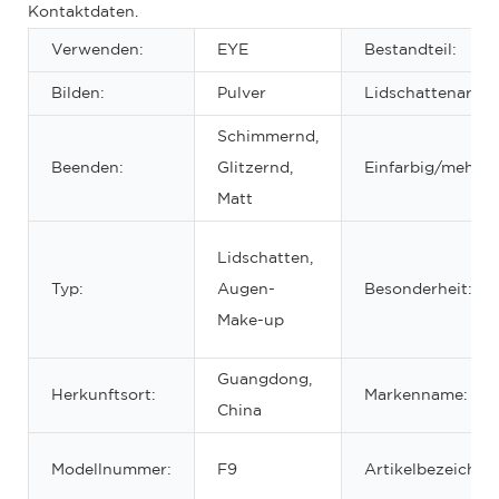
Kontaktdaten.
Verwenden:
EYE
Bestandteil:
Bilden:
Pulver
Lidschattenart:
Schimmernd,
Beenden:
Glitzernd,
Einfarbig/mehrfa
Matt
Lidschatten,
Typ:
Augen-
Besonderheit:
Make-up
Guangdong,
Herkunftsort:
Markenname:
China
Modellnummer:
F9
Artikelbezeichnu