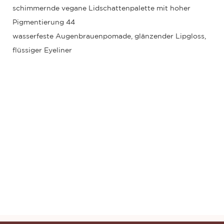
wasserfeste Augenbrauenpomade, glänzender Lipgloss,
flüssiger Eyeliner
F9r No Brand Großhandel Make-up DIY individuell
anpassbare hochpigmentierte Private Label
Lidschattenpalette
F9r No Brand Großhandel Make-up DIY individuell
anpassbare hochpigmentierte Private Label
Lidschattenpalette
F9r No Brand Großhandel Make-up DIY individuell
anpassbare hochpigmentierte Private Label
Lidschattenpalette