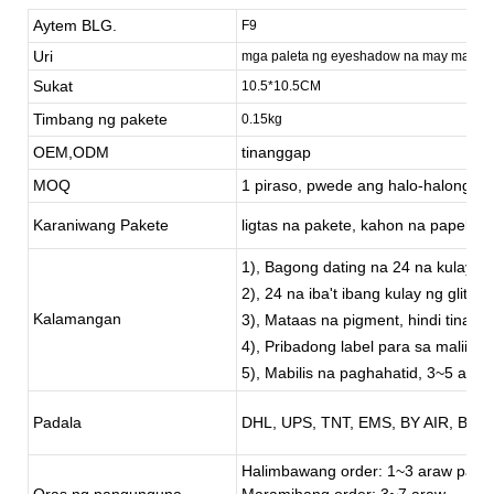
Aytem BLG.
F9
Uri
mga paleta ng eyeshadow na may mataas
Sukat
10.5*10.5CM
Timbang ng pakete
0.15kg
OEM,ODM
tinanggap
MOQ
1 piraso, pwede ang halo-halong or
Karaniwang Pakete
ligtas na pakete, kahon na papel, 
1), Bagong dating na 24 na kulay 
2), 24 na iba't ibang kulay ng glitter
Kalamangan
3), Mataas na pigment, hindi tinata
4), Pribadong label para sa maliit na
5), Mabilis na paghahatid, 3~5 ar
Padala
DHL, UPS, TNT, EMS, BY AIR, BY S
Halimbawang order: 1~3 araw pagk
Oras ng pangunguna
Maramihang order: 3~7 araw