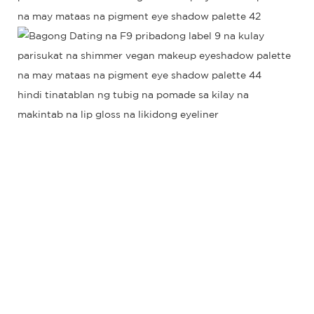
hindi tinatablan ng tubig na pomade sa kilay na
makintab na lip gloss na likidong eyeliner
F9r Walang tatak na pakyawan na makeup diy
pasadyang mataas na pigment na pribadong label na
eyeshadow palette
F9r Walang tatak na pakyawan na makeup diy
pasadyang mataas na pigment na pribadong label na
eyeshadow palette
F9r Walang tatak na pakyawan na makeup diy
pasadyang mataas na pigment na pribadong label na