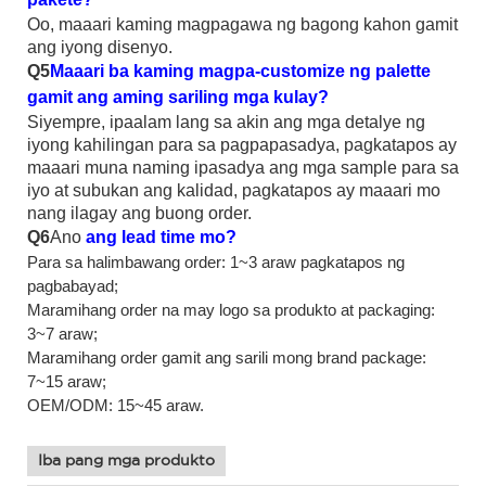
Oo, maaari kaming magpagawa ng bagong kahon gamit
ang iyong disenyo.
Q5
Maaari ba kaming magpa-customize ng palette
gamit ang aming sariling mga kulay?
Siyempre, ipaalam lang sa akin ang mga detalye ng
iyong kahilingan para sa pagpapasadya, pagkatapos ay
maaari muna naming ipasadya ang mga sample para sa
iyo at subukan ang kalidad, pagkatapos ay maaari mo
nang ilagay ang buong order.
Q6
Ano
ang lead time mo?
Para sa halimbawang order: 1~3 araw pagkatapos ng
pagbabayad;
Maramihang order na may logo sa produkto at packaging:
3~7 araw;
Maramihang order gamit ang sarili mong brand package:
7~15 araw;
OEM/ODM: 15~45 araw.
Iba pang mga produkto