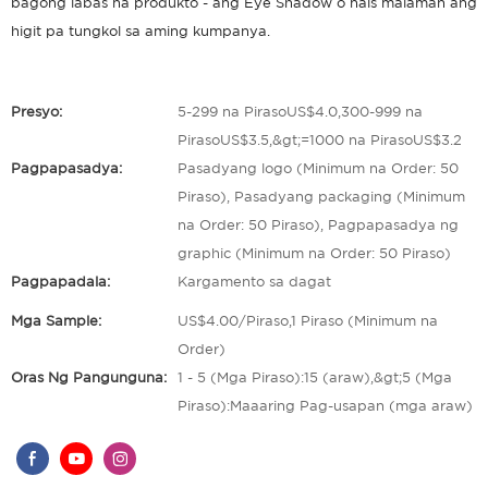
bagong labas na produkto - ang Eye Shadow o nais malaman ang
higit pa tungkol sa aming kumpanya.
Presyo:
5-299 na PirasoUS$4.0,300-999 na
PirasoUS$3.5,&gt;=1000 na PirasoUS$3.2
Pagpapasadya:
Pasadyang logo (Minimum na Order: 50
Piraso), Pasadyang packaging (Minimum
na Order: 50 Piraso), Pagpapasadya ng
graphic (Minimum na Order: 50 Piraso)
Pagpapadala:
Kargamento sa dagat
Mga Sample:
US$4.00/Piraso,1 Piraso (Minimum na
Order)
Oras Ng Pangunguna:
1 - 5 (Mga Piraso):15 (araw),&gt;5 (Mga
Piraso):Maaaring Pag-usapan (mga araw)