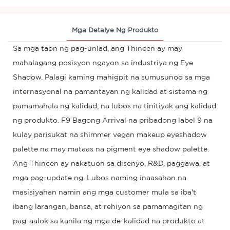
Mga Detalye Ng Produkto
Sa mga taon ng pag-unlad, ang Thincen ay may
mahalagang posisyon ngayon sa industriya ng Eye
Shadow. Palagi kaming mahigpit na sumusunod sa mga
internasyonal na pamantayan ng kalidad at sistema ng
pamamahala ng kalidad, na lubos na tinitiyak ang kalidad
ng produkto. F9 Bagong Arrival na pribadong label 9 na
kulay parisukat na shimmer vegan makeup eyeshadow
palette na may mataas na pigment eye shadow palette.
Ang Thincen ay nakatuon sa disenyo, R&D, paggawa, at
mga pag-update ng. Lubos naming inaasahan na
masisiyahan namin ang mga customer mula sa iba't
ibang larangan, bansa, at rehiyon sa pamamagitan ng
pag-aalok sa kanila ng mga de-kalidad na produkto at