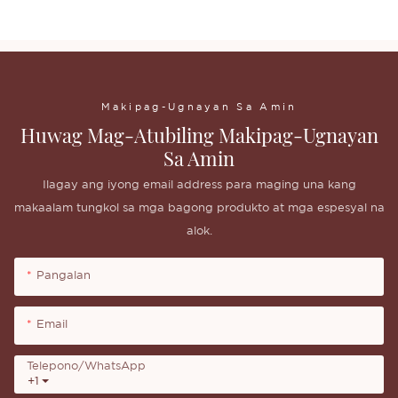
eyeshadow palette
Makipag-Ugnayan Sa Amin
Huwag Mag-Atubiling Makipag-Ugnayan
Sa Amin
Ilagay ang iyong email address para maging una kang
makaalam tungkol sa mga bagong produkto at mga espesyal na
alok.
Pangalan
Email
Telepono/whatsApp
+1