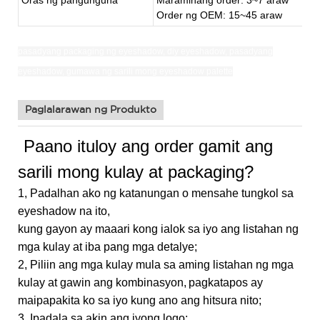
Order ng OEM: 15~45 araw
pasadyang packaging ng eyeshadow,
diy eyeshadow,
pasadyang
eyeshadow, gumawa ng sarili mong eyeshadow palette
Paglalarawan ng Produkto
Paano ituloy ang order gamit ang
sarili mong kulay at packaging?
1, Padalhan ako ng katanungan o mensahe tungkol sa
eyeshadow na ito,
kung gayon ay maaari kong ialok sa iyo ang listahan ng
mga kulay at iba pang mga detalye;
2, Piliin ang mga kulay mula sa aming listahan ng mga
kulay at gawin ang kombinasyon,
pagkatapos ay
maipapakita ko sa iyo kung ano ang hitsura nito;
3, Ipadala sa akin ang iyong logo;