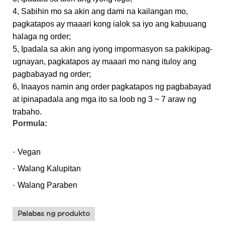
4, Sabihin mo sa akin ang dami na kailangan mo,
pagkatapos ay maaari kong ialok sa iyo ang kabuuang
halaga ng order;
5, Ipadala sa akin ang iyong impormasyon sa pakikipag-
ugnayan, pagkatapos ay maaari mo nang ituloy ang
pagbabayad ng order;
6, Inaayos namin ang order pagkatapos ng pagbabayad
at ipinapadala ang mga ito sa loob ng 3 ~ 7 araw ng
trabaho.
Pormula:
·
Vegan
·
Walang Kalupitan
·
Walang Paraben
Palabas ng produkto