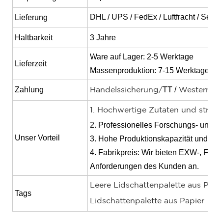
DHL / UPS / FedEx / Luftfracht / Seef
Lieferung
Haltbarkeit
3 Jahre
Ware auf Lager: 2-5 Werktage
Lieferzeit
Massenproduktion: 7-15 Werktage
Zahlung
TT /
Handelssicherung/
Western U
1. Hochwertige Zutaten und streng
2. Professionelles Forschungs- und 
Unser Vorteil
3. Hohe Produktionskapazität und sch
4. Fabrikpreis: Wir bieten EXW-, FO
Anforderungen des Kunden an.
Leere Lidschattenpalette aus Pap
Tags
Lidschattenpalette aus Papier