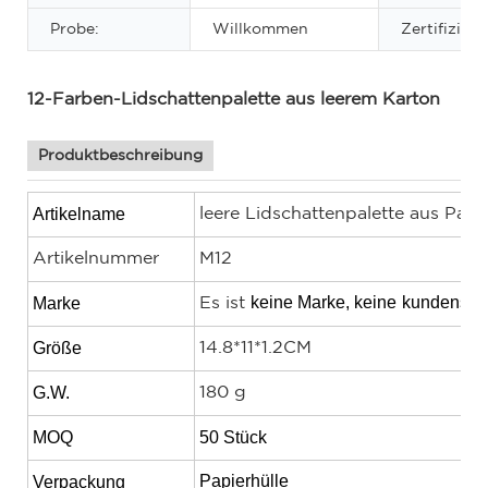
Probe:
Willkommen
Zertifizieru
12-Farben-Lidschattenpalette aus leerem Karton
Produktbeschreibung
Artikelname
leere Lidschattenpalette aus Pap
Artikelnummer
M12
keine Marke, keine
kundenspez
Marke
Es ist
Größe
14.8*11*1.2CM
G.W.
180 g
MOQ
50 Stück
Papierhülle
Verpackung