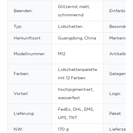
Glitzernd, matt,
Beenden:
Einfarbig/m
schimmernd
Typ:
Lidschatten
Besonderhe
Herkunftsort:
Guangdong, China
Markennam
Modellnummer:
M12
Artikelbez
Lidschattenpalette
Farben:
Gelegenhei
mit 12 Farben
hochpigmentiert,
Vorteil:
Logo:
wasserfest
FedEx, DHL, EMS,
Lieferung:
Paket:
UPS, TNT
N.W:
170 g
Lieferzeit: