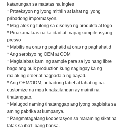
katanungan sa matatas na Ingles
* Proteksyon ng iyong mithiin at lahat ng iyong
pribadong impormasyon.
* Mag-alok ng tulong sa disenyo ng produkto at logo
* Pinakamataas na kalidad at mapagkumpitensyang
presyo
* Mabilis na oras ng paghatid at oras ng paghahatid
* Ang serbisyo ng OEM at ODM
* Maglalabas kami ng sample para sa iyo nang libre
bago ang bulk production kung naglagay ka ng
malaking order at nagpadala ng bayad.
* Ang OEM/ODM, pribadong label at lahat ng na-
customize na mga kinakailangan ay mainit na
tinatanggap.
* Malugod naming tinatanggap ang iyong pagbisita sa
aming pabrika at kumpanya.
* Pangmatagalang kooperasyon sa maraming sikat na
tatak sa iba't ibang bansa.