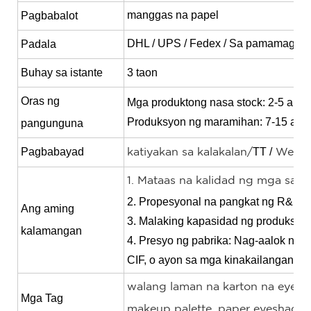
manggas na papel
Pagbabalot
DHL / UPS / Fedex / Sa pamamagitan
Padala
Buhay sa istante
3 taon
Oras ng
Mga produktong nasa stock: 2-5 araw
Produksyon ng maramihan: 7-15 araw
pangunguna
Pagbabayad
TT /
katiyakan sa kalakalan/
Weste
1. Mataas na kalidad ng mga san
2. Propesyonal na pangkat ng R&D at
Ang aming
3. Malaking kapasidad ng produksyon
kalamangan
4. Presyo ng pabrika: Nag-aalok ng 
CIF, o ayon sa mga kinakailangan ng 
walang laman na karton na eyes
Mga Tag
makeup palette, paper eyeshadow