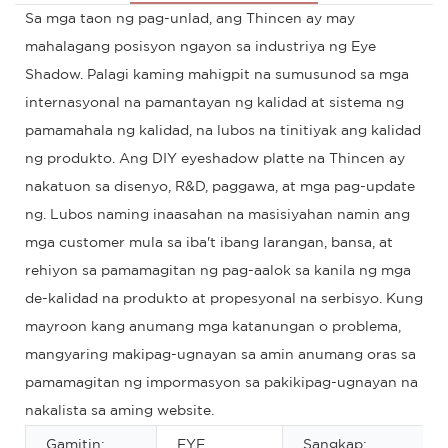
Sa mga taon ng pag-unlad, ang Thincen ay may
mahalagang posisyon ngayon sa industriya ng Eye
Shadow. Palagi kaming mahigpit na sumusunod sa mga
internasyonal na pamantayan ng kalidad at sistema ng
pamamahala ng kalidad, na lubos na tinitiyak ang kalidad
ng produkto. Ang DIY eyeshadow platte na Thincen ay
nakatuon sa disenyo, R&D, paggawa, at mga pag-update
ng. Lubos naming inaasahan na masisiyahan namin ang
mga customer mula sa iba't ibang larangan, bansa, at
rehiyon sa pamamagitan ng pag-aalok sa kanila ng mga
de-kalidad na produkto at propesyonal na serbisyo. Kung
mayroon kang anumang mga katanungan o problema,
mangyaring makipag-ugnayan sa amin anumang oras sa
pamamagitan ng impormasyon sa pakikipag-ugnayan na
nakalista sa aming website.
Gamitin:
EYE
Sangkap: