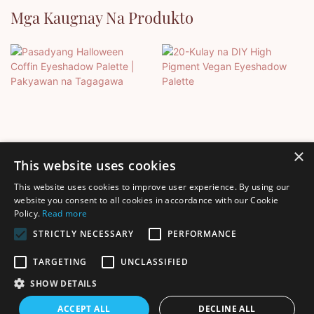
Mga Kaugnay Na Produkto
×
This website uses cookies
This website uses cookies to improve user experience. By using our
Pasadyang Halloween
20-Kulay Na DIY High
website you consent to all cookies in accordance with our Cookie
Policy.
Read more
Coffin Eyeshadow Palette |
Pigment Vegan Eyeshadow
Pakyawan Na Tagagawa
Palette
STRICTLY NECESSARY
PERFORMANCE
TARGETING
UNCLASSIFIED
SHOW DETAILS
Karapatang-ari © 2025 Shenzhen Thincen Technology Co., Ltd. -
ACCEPT ALL
DECLINE ALL
www.thincen.com |
Mapa ng Site