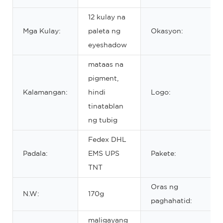
12 kulay na
Mga Kulay:
paleta ng
Okasyon:
eyeshadow
mataas na
pigment,
Kalamangan:
hindi
Logo:
tinatablan
ng tubig
Fedex DHL
Padala:
EMS UPS
Pakete:
TNT
Oras ng
N.W:
170g
paghahatid:
maligayang