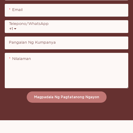
Email
Telepono/whatsApp
+1
Pangalan Ng Kumpanya
Nilalaman
Magpadala Ng Pagtatanong Ngayon