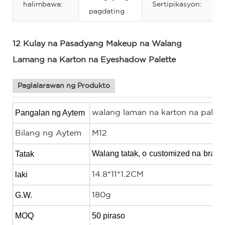
halimbawa:
Sertipikasyon:
pagdating
12 Kulay na Pasadyang Makeup na Walang
Lamang na Karton na Eyeshadow Palette
Paglalarawan ng Produkto
Pangalan ng Aytem
walang laman na karton na palet
Bilang ng Aytem
M12
Walang tatak, o
customized na
brand
Tatak
laki
14.8*11*1.2CM
G.W.
180g
MOQ
50 piraso