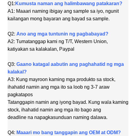
Q1:
Kumusta naman ang halimbawang patakaran?
A1: Maaari naming ibigay ang sample sa iyo, ngunit
kailangan mong bayaran ang bayad sa sample.
Q2:
Ano ang mga tuntunin ng pagbabayad?
A2: Tumatanggap kami ng T/T, Western Union,
katiyakan sa kalakalan, Paypal
Q3:
Gaano katagal aabutin ang paghahatid ng mga
kalakal?
A3: Kung mayroon kaming mga produkto sa stock,
ihahatid namin ang mga ito sa loob ng 3-7 araw
pagkatapos
Tatanggapin namin ang iyong bayad. Kung wala kaming
stock, ihahatid namin ang mga ito bago ang
deadline na napagkasunduan naming dalawa.
Q4:
Maaari mo bang tanggapin ang OEM at ODM?