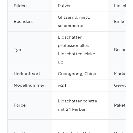
Bilden:
Pulver
Lidschat
Glitzernd, matt,
Beenden:
Einfarbi
schimmernd
Lidschatten,
professionelles
Typ:
Besonder
Lidschatten-Make-
up
Herkunftsort:
Guangdong, China
Markenn
Modellnummer:
A24
Gewicht:
Lidschattenpalette
Farbe:
Paket:
mit 24 Farben