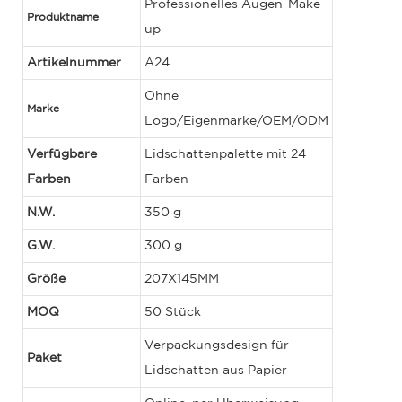
Professionelles Augen-Make-
Produktname
up
Artikelnummer
A24
Ohne
Marke
Logo/Eigenmarke/OEM/ODM
Verfügbare
Lidschattenpalette mit 24
Farben
Farben
N.W.
350 g
G.W.
300 g
Größe
207X145MM
MOQ
50 Stück
Verpackungsdesign für
Paket
Lidschatten aus Papier