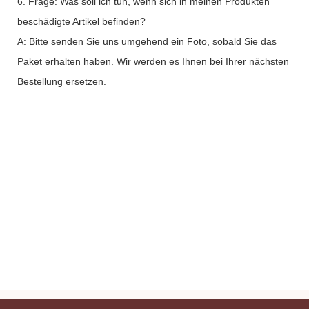
6. Frage: Was soll ich tun, wenn sich in meinen Produkten
beschädigte Artikel befinden?
A: Bitte senden Sie uns umgehend ein Foto, sobald Sie das
Paket erhalten haben. Wir werden es Ihnen bei Ihrer nächsten
Bestellung ersetzen.
Private Label Gelbgold-Glitzer-Palette mit niedriger
Mindestbestellmenge Professionelles Make-up
Lidschatten
Private Label Gelbgold-Glitzer-Palette mit niedriger
Mindestbestellmenge Professionelles Make-up
Lidschatten
Private Label Gelbgold-Glitzer-Palette mit niedriger
Mindestbestellmenge Professionelles Make-up
Lidschatten