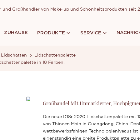
ller und Großhändler von Make-up und Schönheitsprodukten seit
ZUHAUSE
NACHRIC
PRODUKTE
SERVICE
Lidschatten
Lidschattenpalette
schattenpalette in 18 Farben.
Großhandel Mit Unmarkierter, Hochpigmenti
Die neue D18r 2020 Lidschattenpalette mit 
von Thincen Main in Guangdong, China. Dank
wettbewerbsfähigen Technologieniveaus ist 
eigenständig eine breite Produktpalette zu e