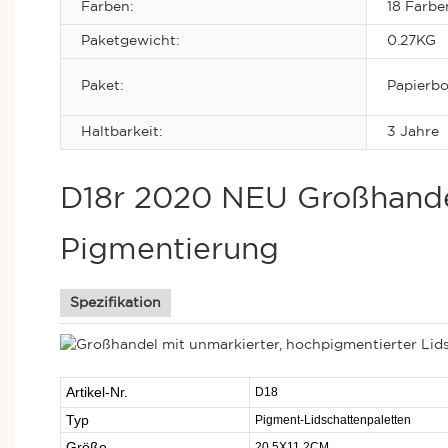
Farben:
18 Farben
Paketgewicht:
0.27KG
Paket:
Papierb
Haltbarkeit:
3 Jahre
D18r 2020 NEU Großhandel
Pigmentierung
Spezifikation
Artikel-Nr.
D18
Typ
Pigment-Lidschattenpaletten
Größe
20.5X11.2CM