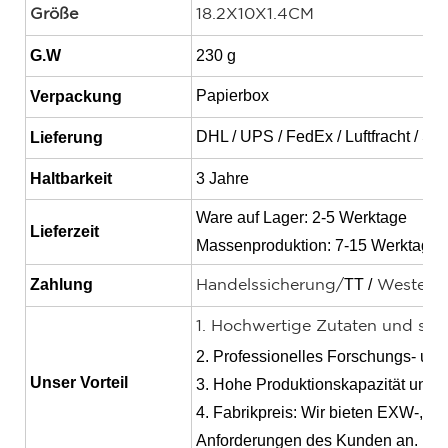
Größe
18.2X10X1.4CM
G.W
230 g
Papierbox
Verpackung
DHL / UPS / FedEx / Luftfracht / Se
Lieferung
Haltbarkeit
3 Jahre
Ware auf Lager: 2-5 Werktage
Lieferzeit
Massenproduktion: 7-15 Werktage
Zahlung
TT /
Handelssicherung/
Western 
1. Hochwertige Zutaten und stre
2. Professionelles Forschungs- un
Unser Vorteil
3. Hohe Produktionskapazität und s
4. Fabrikpreis: Wir bieten EXW-, 
Anforderungen des Kunden an.