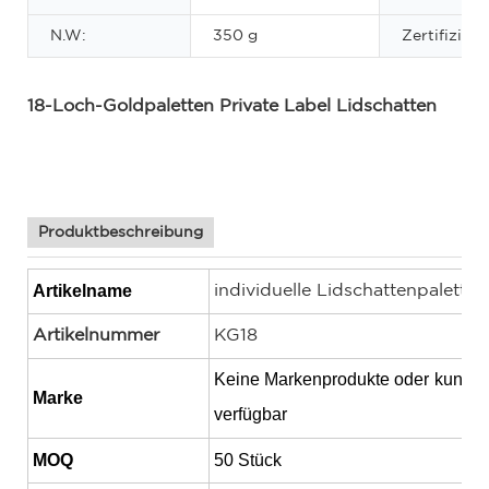
N.W:
350 g
Zertifizieru
18-Loch-Goldpaletten Private Label Lidschatten
Individuelle Lidschattenpalette, Glitzer-
Lidschattenpalette, Vegane Lidschattenpalette
Produktbeschreibung
Artikelname
individuelle Lidschattenpalette
Artikelnummer
KG18
Keine Markenprodukte oder
kunden
Marke
verfügbar
MOQ
50 Stück