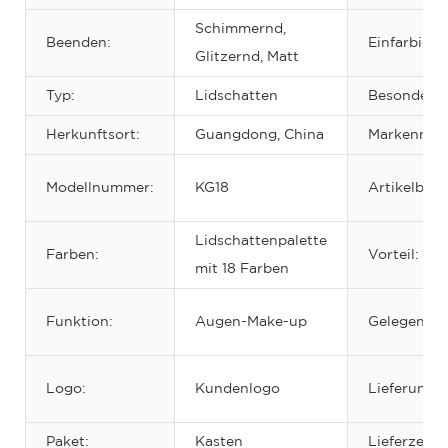
Schimmernd,
Beenden:
Einfarbig/m
Glitzernd, Matt
Typ:
Lidschatten
Besonderhe
Herkunftsort:
Guangdong, China
Markennam
Modellnummer:
KG18
Artikelbez
Lidschattenpalette
Farben:
Vorteil:
mit 18 Farben
Funktion:
Augen-Make-up
Gelegenhei
Logo:
Kundenlogo
Lieferung:
Paket:
Kasten
Lieferzeit: