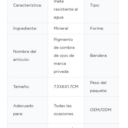
mate
Característica:
Tipo:
m
resistente al
ce
agua
Ingrediente:
Mineral
Forma:
L
Pigmento
2
de sombra
Nombre del
ki
de ojos de
Bandera:
artículo:
di
marca
d
privada
Peso del
Tamaño:
7.3X6X1.7CM
8
paquete:
L
Adecuado
Todas las
OEM/ODM:
p
para:
ocasiones
l