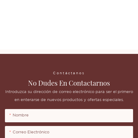
Maquillaje para cejas perfecto con el kit de almohadillas para 
cejas de marca privada Tinta para cejas
Maquillaje para cejas perfecto con el kit de almohadillas para 
cejas de marca privada Tinta para cejas
Contáctanos
No Dudes En Contactarnos
Introduzca su dirección de correo electrónico para ser el primero
en enterarse de nuevos productos y ofertas especiales.
Nombre
Correo Electrónico