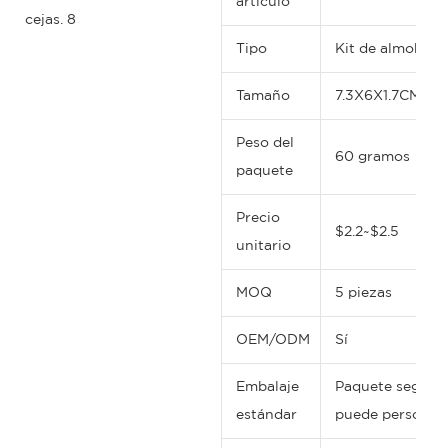
artículo
Tipo
Kit de almohadil
Tamaño
7.3X6X1.7CM
Peso del
60 gramos
paquete
Precio
$2.2~$2.5
unitario
MOQ
5 piezas
OEM/ODM
Sí
Embalaje
Paquete seguro, 
estándar
puede personali