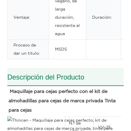
vegano, de
larga
Ventaja:
duración,
Duración:
3
resistente al
agua
Proceso de
MSDS
dar un título:
Descripción del Producto
Maquillaje para cejas perfecto con el kit de 
almohadillas para cejas de marca privada Tinta 
para cejas
N.º de
VV-25