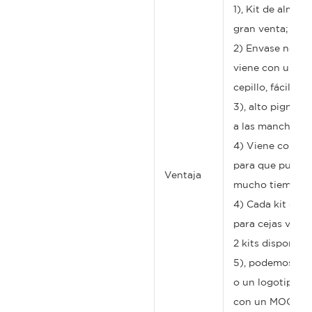
1), Kit de almoha
gran venta;
2) Envase negro
viene con un pe
cepillo, fácil de 
3), alto pigment
a las manchas y 
4) Viene con ma
para que puedas
Ventaja
mucho tiempo.
4) Cada kit de a
para cejas viene
2 kits disponibl
5), podemos imp
o un logotipo c
con un MOQ baj