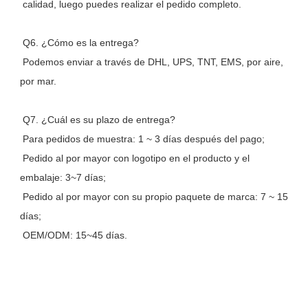
 calidad, luego puedes realizar el pedido completo.
 Q6. ¿Cómo es la entrega?
 Podemos enviar a través de DHL, UPS, TNT, EMS, por aire, 
por mar.
 Q7. ¿Cuál es su plazo de entrega?
 Para pedidos de muestra: 1 ~ 3 días después del pago;
 Pedido al por mayor con logotipo en el producto y el 
embalaje: 3~7 días;
 Pedido al por mayor con su propio paquete de marca: 7 ~ 15 
días;
 OEM/ODM: 15~45 días.
Maquillaje para cejas perfecto con el kit de almohadillas para 
cejas de marca privada Tinta para cejas