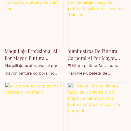
maquillaje con efecto óleo.
tipo de maquillaje de
veganas y no tóxicas son
Solo necesitas mezclar el polvo
personalidad festiva.
herramientas versátiles para
de tu color favorito con la
artistas de todos los niveles.
loción y aplicarlos en tu rostro
con una espátula para crear un
estilo artístico único. Este
producto es ideal para quienes
Maquillaje Profesional Al
Suministros De Pintura
disfrutan probando diferentes
Por Mayor, Pintura
Corporal Al Por Mayor,
maquillajes. Te permite
Corporal No Tóxica,
Paleta De Maquillaje, Juego
Maquillaje profesional al por
El kit de pintura facial para
combinar colores y texturas
Acabado De Color Neón.
De Pintura Facial De
mayor, pintura corporal no
Halloween, paleta de
para mostrar tu personalidad y
Halloween - Thincen
tóxica con acabado neón,
maquillaje y suministros de
creatividad.
marca privada personalizada.
arte corporal, es una de las
principales marcas de Thincen,
con sede en Guangdong,
China. Gracias a nuestra sólida
capacidad de producción y
tecnología competitiva,