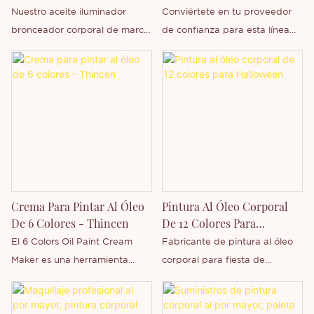
Marca Propia | Thincen
Personalizadas De China |
Nuestro aceite iluminador
Conviértete en tu proveedor
Thincen
bronceador corporal de marca
de confianza para esta línea
propia está diseñado para
de cosméticos líder en ventas
realzar la luminosidad de la
y productos de marca
piel a la vez que la hidrata
personalizados que
profundamente. Su fórmula
encantarán a tus clientes.
ligera combina pigmentos
¡Contáctanos hoy mismo! Crea
iluminadores con aceites
obras de arte tridimensionales
nutritivos para lograr una piel
aplicando y mezclando los
radiante y de aspecto
vibrantes tonos en rostro,
saludable, sin dejar residuos
cuerpo y más. Su forma de
Crema Para Pintar Al Óleo
Pintura Al Óleo Corporal
grasos.
tubo más grueso proporciona
De 6 Colores - Thincen
De 12 Colores Para
un control y un resultado
Halloween
El 6 Colors Oil Paint Cream
Fabricante de pintura al óleo
fantásticos. Ya sea para
Maker es una herramienta
corporal para fiesta de
pintura facial, arte corporal,
creativa de belleza que te
Halloween, 12 colores para
teatro o maquillaje creativo,
permite crear cremas de
elegir, adecuado para todo
nuestras barras de pintura