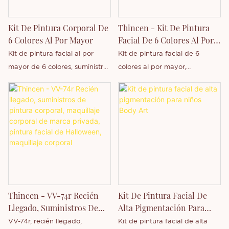
Shenzhen Thincen Technology
Co., Ltd. desarrolla y fabrica
Kit De Pintura Corporal De
Thincen - Kit De Pintura
de forma independiente una
6 Colores Al Por Mayor
Facial De 6 Colores Al Por
amplia gama de productos. Si
Mayor, Suministros Para
Kit de pintura facial al por
Kit de pintura facial de 6
le interesa nuestro nuevo
Pintura Corporal,
mayor de 6 colores, suministros
colores al por mayor,
producto, suministros de
Maquillaje Corporal
para pintura corporal, es una
suministros para pintura
pintura corporal, o si desea
empresa de Thincen con sede
corporal, es una empresa de
obtener más información sobre
en Guangdong, China. Gracias
Thincen ubicada en
nuestra empresa, no dude en
a nuestra sólida capacidad de
Guangdong, China. Gracias a
contactarnos.
producción y tecnología
nuestra sólida capacidad de
competitiva, Shenzhen Thincen
producción y tecnología
Technology Co., Ltd. desarrolla
competitiva, Shenzhen Thincen
y fabrica de forma
Technology Co., Ltd. desarrolla
independiente una amplia
y fabrica de forma
Thincen - VV-74r Recién
Kit De Pintura Facial De
gama de productos. Si le
independiente una amplia
Llegado, Suministros De
Alta Pigmentación Para
interesa nuestro nuevo
gama de productos. No dude
Pintura Corporal,
Niños Body Art
VV-74r, recién llegado,
Kit de pintura facial de alta
producto, suministros para
en contactarnos si le interesa