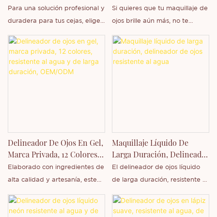
Fabricante | Thincen
Purpurina Personalizada Y
Para una solución profesional y
Si quieres que tu maquillaje de
Alto Pigmento Al Por Mayor
duradera para tus cejas, elige
ojos brille aún más, no te
nuestro Lápiz Pomada para
pierdas este delineador líquido
Cejas. ¡Consulta hoy mismo
de 12 colores con purpurina de
sobre nuestros servicios
alta pigmentación y
integrales de cosmética
personalizado al por mayor.
personalizada!
Este delineador viene en 12
tonos diferentes para elegir
según tus preferencias y la
ocasión. Todos contienen polvo
de purpurina fino que hará
Delineador De Ojos En Gel,
Maquillaje Líquido De
que tus ojos sean más
Marca Privada, 12 Colores,
Larga Duración, Delineador
encantadores y
Resistente Al Agua Y De
De Ojos Resistente Al Agua
Elaborado con ingredientes de
El delineador de ojos líquido
conmovedores. Su textura
Larga Duración, OEM/ODM
alta calidad y artesanía, este
de larga duración, resistente al
líquida dibuja líneas suaves y
delineador en gel es resistente
agua y en botella es una
precisas en los párpados.
al agua, duradero y no se
marca registrada de Thincen
Además, es altamente