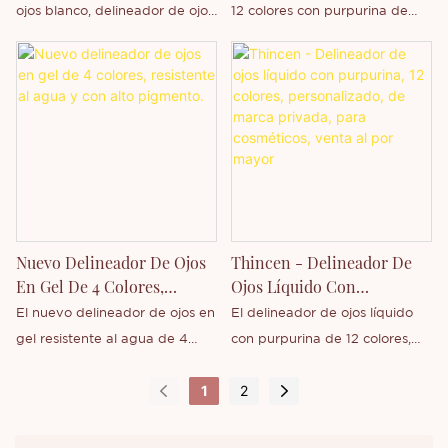
Alta Pigmentación Al Por
ojos blanco, delineador de ojos
12 colores con purpurina de
delineador de ojos, o si desea
ojos, o si desea obtener más
Mayor.
en lápiz de gel a prueba de
alta pigmentación y disponible
obtener más información sobre
información sobre nuestra
agua, marca privada
al por mayor.
nuestra empresa.
empresa, no dude en
personalizada.
contactarnos.
Nuevo Delineador De Ojos
Thincen - Delineador De
En Gel De 4 Colores,
Ojos Líquido Con
Resistente Al Agua Y Con
Purpurina, 12 Colores,
El nuevo delineador de ojos en
El delineador de ojos líquido
Alto Pigmento.
Personalizado, De Marca
gel resistente al agua de 4
con purpurina de 12 colores,
Privada, Para Cosméticos,
colores de alta pigmentación
personalizado y de marca
Venta Al Por Mayor
1
2
es de Thincen, empresa matriz
privada, es una empresa de
en Guangdong, China. Gracias
Thincen, ubicada en
a nuestra sólida capacidad de
Guangdong, China. Gracias a