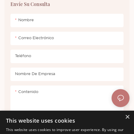
Envíe Su Consulta
apariencia se puede
privada gratuito
personalizar.
Nombre
Correo Electrónico
Teléfono
Nombre De Empresa
Contenido
×
This website uses cookies
This website uses cookies to improve user experience. By using our
Enviar Consulta Ahora