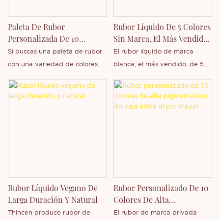
de forma independiente una
personalización: puedes elegir
amplia gama de productos. Si
el color, el empaque y el
Paleta De Rubor
Rubor Líquido De 5 Colores
le interesa nuestro nuevo
logotipo que desees según tus
Personalizada De 10
Sin Marca, El Más Vendido,
producto o desea obtener más
necesidades y preferencias. Te
Colores De Alta
De Marca Privada
Si buscas una paleta de rubor
El rubor líquido de marca
información sobre nuestra
ofrecemos servicios
Pigmentación De Marca
con una variedad de colores y
blanca, el más vendido, de 5
empresa, no dude en
profesionales y precios
Propia - Thincen
acabados para cualquier
colores sin marca, es una
contactarnos.
preferenciales.
ocasión, no busques más:
empresa de Thincen con sede
nuestra paleta de rubor
en Guangdong, China. Gracias
personalizada de 10 colores de
a nuestra sólida capacidad de
alta pigmentación de marca
producción y tecnología
propia es la solución. Esta
competitiva, Shenzhen Thincen
paleta incluye 10
Technology Co., Ltd. desarrolla
impresionantes tonos de rubor,
y fabrica de forma
desde suaves rosas hasta
independiente una amplia
Rubor Líquido Vegano De
Rubor Personalizado De 10
vibrantes corales, con
gama de productos. Si le
Larga Duración Y Natural
Colores De Alta
acabados mate y marmolados.
interesa nuestro nuevo
Pigmentación En Caja
Thincen produce rubor de
El rubor de marca privada
Cada tono es altamente
producto o desea saber más