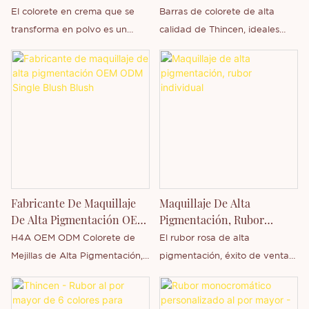
Con Marca Propia Thincen
Propia) | Thincen
El colorete en crema que se
Barras de colorete de alta
Cosmetics
transforma en polvo es un
calidad de Thincen, ideales
producto de maquillaje híbrido
para venta al por mayor,
que combina las propiedades
marca blanca y
de la crema y el polvo.
personalización. Mejora tu línea
Transformación de la textura:
de belleza con tonos
Inicialmente, el rostro presenta
personalizables, fórmulas de
una textura suave y cremosa
larga duración y logotipos
con excelente ductilidad; tras
impresos.
el contacto con la piel y una
ligera difuminación, el agua o
Fabricante De Maquillaje
Maquillaje De Alta
el aceite se evaporan
De Alta Pigmentación OEM
Pigmentación, Rubor
gradualmente, dejando un
ODM Single Blush Blush
Individual
H4A OEM ODM Colorete de
El rubor rosa de alta
acabado empolvado de efecto
Mejillas de Alta Pigmentación,
pigmentación, éxito de ventas
difuminador. Ventajas
Precio Económico, Maquillaje
en 2022, se vende al por
principales: Combina la textura
Individual, Rubor, Marca
mayor con su propia marca y
natural y la fácil aplicación de