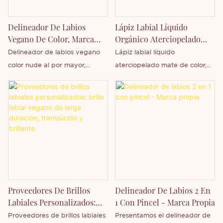
son respetuosos con la piel y el
experiencia y equipos de
medio ambiente. Ofrecen alta
última generación. Te
Delineador De Labios
Lápiz Labial Líquido
reproducción cromática,
ofrecemos una variedad de
Vegano De Color, Marca
Orgánico Aterciopelado
hidratación duradera,
opciones.
Privada, Personalizado -
Mate Personalizado Al Por
Delineador de labios vegano
Lápiz labial líquido
resistencia al agua y a las
Thincen
Mayor - Thincen
color nude al por mayor,
aterciopelado mate de color,
manchas, y una ligereza y
delineador de labios de color
sin logotipo, admite
comodidad, para que tus
personalizado, personalización
personalización de etiqueta
labios luzcan glamorosos en
del logotipo del empaque de
privada.
todo momento.
marca privada.
Proveedores De Brillos
Delineador De Labios 2 En
Labiales Personalizados:
1 Con Pincel - Marca Propia
Brillo Labial Vegano De
Proveedores de brillos labiales
Presentamos el delineador de