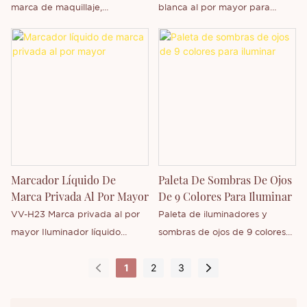
marca de maquillaje,
blanca al por mayor para
probablemente necesites
pieles oscuras, contorno
Palette Private Label
bronceado. Personalización de
Highlighter. Este servicio te
marca blanca.
permite personalizar tu propio
disco de alta gama, eligiendo
tu color, textura, empaque y
etiqueta favoritos. Disponibles
en monocolor, multicolor,
brillante, perlado, mate y otros
Marcador Líquido De
Paleta De Sombras De Ojos
estilos de alta gama para
Marca Privada Al Por Mayor
De 9 Colores Para Iluminar
satisfacer las necesidades de
VV-H23 Marca privada al por
Paleta de iluminadores y
diferentes tonos de piel y looks
mayor Iluminador líquido
sombras de ojos de 9 colores
de maquillaje. También puedes
OEM/ODM Cosméticos
en empaque holográfico con
diseñar tu propio logotipo y
1
2
3
Iluminador en aerosol con brillo
personalización de etiqueta
empaque según tu concepto
de larga duración
privada gratuita.
de marca y posicionamiento en