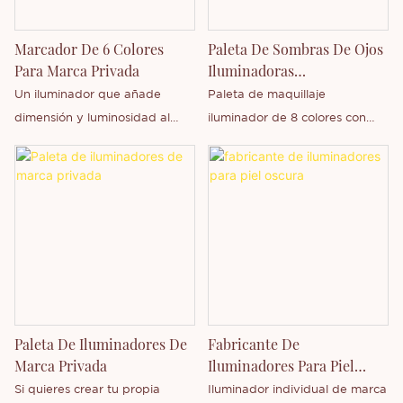
y fabrica de forma
es fácil de aplicar y difuminar,
independiente una amplia
sin grumos ni caídas. Además,
Marcador De 6 Colores
Paleta De Sombras De Ojos
gama de productos. No dude
es resistente al agua y al sudor
Para Marca Privada
Iluminadoras
en contactarnos si le interesa
para un look y brillo duraderos.
Monocromáticas De 8
Un iluminador que añade
Paleta de maquillaje
nuestra nueva base de
Colores De Alta
dimensión y luminosidad al
iluminador de 8 colores con
maquillaje o si desea obtener
Pigmentación
contorno del rostro. Viene en
alta pigmentación y marca
más información sobre nuestra
seis tonos diferentes para que
privada
empresa.
elijas el tono perfecto para tu
tono de piel y maquillaje. Su
textura fina permite una fácil
aplicación y difuminación, sin
acumulaciones ni derrames.
También se puede usar para
modificar sombras de ojos,
Paleta De Iluminadores De
Fabricante De
brillos de labios, cejas, etc.,
Marca Privada
Iluminadores Para Piel
haciendo que tu maquillaje sea
Oscura
Si quieres crear tu propia
Iluminador individual de marca
más perfecto y versátil.