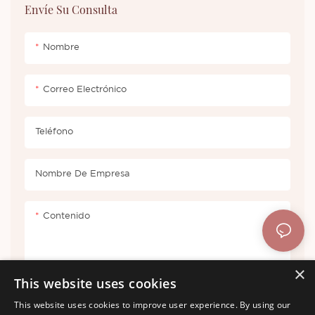
el mercado para crear un CD
Envíe Su Consulta
único y de alta gama.
Nombre
Correo Electrónico
Teléfono
Nombre De Empresa
Contenido
×
This website uses cookies
This website uses cookies to improve user experience. By using our
Enviar Consulta Ahora