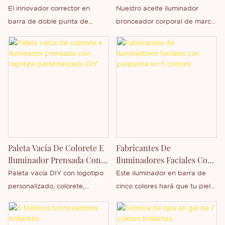
Brocha | Thincen
Marca Propia | Thincen
El innovador corrector en
Nuestro aceite iluminador
barra de doble punta de
bronceador corporal de marca
Thincen, con brocha suave
propia está diseñado para
integrada para difuminar, es
realzar la luminosidad de la
un producto multifuncional de
piel a la vez que la hidrata
gran éxito entre las marcas de
profundamente. Su fórmula
belleza internacionales. Su
ligera combina pigmentos
diseño de doble cabezal dos
iluminadores con aceites
en uno integra corrector de
nutritivos para lograr una piel
cobertura total y crema
radiante y de aspecto
iluminadora para contornear,
saludable, sin dejar residuos
Paleta Vacía De Colorete E
Fabricantes De
además de una brocha suave
grasos.
Iluminador Prensada Con
Iluminadores Faciales Con
integrada para una aplicación
Logotipo Personalizado DIY
Purpurina En 5 Colores
Paleta vacía DIY con logotipo
Este iluminador en barra de
perfecta sin necesidad de
personalizado, colorete,
cinco colores hará que tu piel
herramientas adicionales. Su
iluminador y paleta prensada
luzca más radiante y con un
fórmula cremosa e hidratante
es una empresa de Thincen
toque de personalidad. Viene
cubre ojeras, marcas de acné y