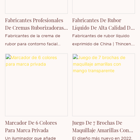
mejora continuamente. Las
especificaciones de Jelly Blush
Fabricantes Profesionales
Fabricantes De Rubor
se pueden personalizar según
De Cremas Ruborizadoras
Líquido De Alta Calidad De
sus necesidades.
Para El Contorno Facial De
China | Fabricante De
Fabricantes de la crema de
Fabricantes de rubor líquido
6 Colores
Thincen | Thincen
rubor para contorno facial
exprimido de China | Thincen.
Thincen Professional de 6
Comparado con productos
colores. Contamos con las
similares en el mercado,
certificaciones GMPC e ISO
presenta ventajas
9001 (organización
incomparables en términos de
internacional de
rendimiento, calidad,
estandarización) y la
apariencia, etc., y goza de una
certificación de la FDA. Todos
excelente reputación. Thincen
nuestros productos son
analiza las deficiencias de
veganos y no testados en
productos anteriores y los
Marcador De 6 Colores
Juego De 7 Brochas De
animales.
mejora continuamente. Las
Para Marca Privada
Maquillaje Amarillas Con
especificaciones de los
Mango Transparente
Un iluminador que añade
El diseño más nuevo en 2022,