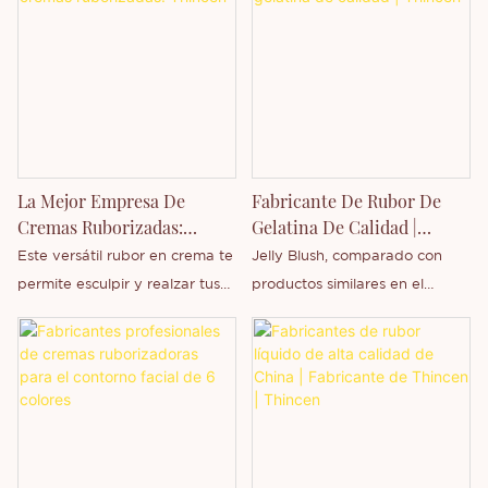
duradero. Su fórmula rica en
personalizar según su marca
nuestra empresa, no dude en
minerales es altamente
privada.
contactarnos.
pigmentada y se difumina a la
perfección. Disponible en 8
tonos versátiles, desde nudes
hasta rosas y ciruelas. Somos
un fabricante de cosméticos
La Mejor Empresa De
Fabricante De Rubor De
OEM/ODM con amplia
Cremas Ruborizadas:
Gelatina De Calidad |
experiencia, especializado en
Thincen
Thincen
Este versátil rubor en crema te
Jelly Blush, comparado con
formulaciones personalizadas y
permite esculpir y realzar tus
productos similares en el
servicios de marca blanca.
mejillas con un brillo natural y
mercado, ofrece ventajas
Ofrecemos productos para
radiante. Su textura única se
excepcionales en términos de
labios, maquillaje de ojos,
integra a la perfección con la
rendimiento, calidad,
maquillaje facial, brochas y
piel. Ofrecemos fórmulas
apariencia, etc., y goza de una
más. ¡Contáctanos para hablar
personalizadas y servicios de
excelente reputación. Thincen
sobre cómo crear tu propia
fabricación de marca propia.
analiza las deficiencias de
línea de rubor líquido!
productos anteriores y las