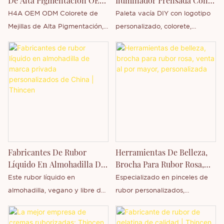
De Alta Pigmentación OEM
Iluminador Prensada Con
gradualmente, dejando un
rubor, rubor y contorno, y
ODM Single Blush Blush
Logotipo Personalizado DIY
H4A OEM ODM Colorete de
Paleta vacía DIY con logotipo
acabado empolvado de efecto
rubor, bronceador e iluminador,
Mejillas de Alta Pigmentación,
personalizado, colorete,
difuminador. Ventajas
permitiendo esculpir, definir e
Precio Económico, Maquillaje
iluminador y paleta prensada
principales: Combina la textura
iluminar el rostro con un solo
Individual, Rubor, Marca
es una empresa de Thincen
natural y la fácil aplicación de
producto. Disponible para
Privada, es una empresa
ubicada en Guangdong, China.
los productos en crema con el
venta al por mayor, marca
Thincen ubicada en
Gracias a nuestra sólida
control de la grasa de larga
blanca y personalización, con
Guangdong, China. Gracias a
capacidad de producción y
duración y la resistencia a la
opciones completas de
nuestra sólida capacidad de
tecnología competitiva,
transferencia de los productos
impresión de logotipo y
producción y tecnología
Shenzhen Thincen Technology
en polvo.
empaque, esta paleta es ideal
competitiva, Shenzhen Thincen
Co., Ltd. desarrolla y fabrica
para marcas que buscan una
Technology Co., Ltd. desarrolla
de forma independiente una
solución cosmética de alta
Fabricantes De Rubor
Herramientas De Belleza,
y fabrica de forma
amplia gama de productos. Si
calidad y lista para el mercado.
Líquido En Almohadilla De
Brocha Para Rubor Rosa,
independiente una amplia
le interesa nuestro nuevo
Marca Privada
Venta Al Por Mayor,
Este rubor líquido en
Especializado en pinceles de
gama de productos. Si le
producto o desea saber más
Personalizados De China |
Personalizada
almohadilla, vegano y libre de
rubor personalizados,
interesa nuestro nuevo
sobre nuestra empresa, no
Thincen
crueldad animal, proporciona
hermosos tonos rosas, cabello
producto, el rubor, o si desea
dude en contactarnos.
un toque de color natural y
sintético vegano que se puede
obtener más información sobre