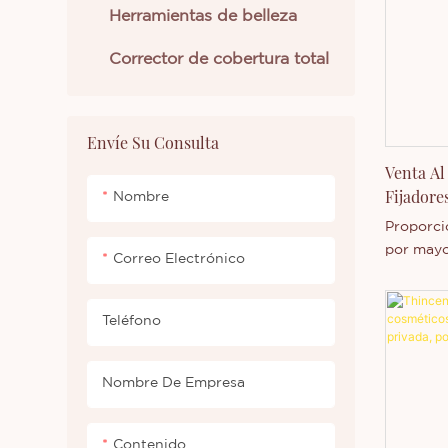
Herramientas de belleza
Corrector de cobertura total
Envíe Su Consulta
Venta Al
Fijadore
Nombre
Maquilla
Proporci
por mayor
Correo Electrónico
polvos fi
logotipo
aparienc
Teléfono
gratuita.
Nombre De Empresa
Contenido