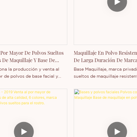
resistente al agua y de larga 
así que no tendrás que preoc
manchas ni decoloraciones a l
día. Puedes personalizar el to
empaque de esta base según 
preferencias y necesidades. L
bronceadora a prueba de agu
 Por Mayor De Polvos Sueltos
Maquillaje En Polvo Resisten
personalizada al por mayor es
s De Maquillaje Y Base De
De Larga Duración De Marca
todo tipo y tono de piel, y es
libre de crueldad animal.
je En Polvo
Thincen
ona la producción y venta al
Base Maquillaje, marca privad
 de polvos de base facial y
sueltos de maquillaje resisten
jadores, puede personalizar el
y de larga duración, es una e
 del empaque y diseñar la
Thincen con sede en Guangdo
ia del empaque de forma
Gracias a nuestra sólida capa
producción y tecnología comp
Shenzhen Thincen Technology 
desarrolla y fabrica de forma
independiente una amplia ga
productos. No dude en contac