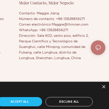
Mejor Contacto, Mejor Negocio
empresa, no dude en contactarnos.
Contacto: Maggie Jiang
os
Número de contacto: +86 13828856271
Correo electrónico:
Maggie@thincen.com
WhatsApp: +86 13828856271
Dirección: Sala 602, sexto piso, edificio 2,
Parque Científico y Tecnológico de
Guanghui, calle Minqing, comunidad de
s
Fukang, calle Longhua, distrito de
o
Longhua, Shenzhen, Longhua, China
×
Total
ACCEPT ALL
DECLINE ALL