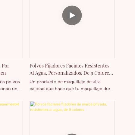
l Por
Polvos Fijadores Faciales Resistentes
cen
Al Agua, Personalizados, De 9 Colores,
Al Por Mayor
tos polvos
Un producto de maquillaje de alta
ionan un
calidad que hace que tu maquillaje dure
r el
más, sea más natural y perfecto. El polvo
o. Su
está disponible en 9 tonos que se
adhiere
adaptan a cualquier tono de piel y estilo
textura
de maquillaje. Su textura ligera y fina no
obstruye los poros, no se corre ni deja la
piel brillante. Además, es resistente al