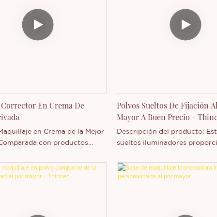
 Corrector En Crema De
Polvos Sueltos De Fijación A
ivada
Mayor A Buen Precio - Thin
Maquillaje en Crema de la Mejor
Descripción del producto: Es
 Comparada con productos
sueltos iluminadores proporc
 del mercado, ofrece ventajas
acabado mate natural para fija
nales en rendimiento, calidad,
maquillaje y controlar el brill
a, etc., y goza de una excelente
textura ultrafina y sedosa se 
n. Thincen analiza las
perfectamente sin dejar una 
ias de productos anteriores y
pastosa.
ra continuamente. Las