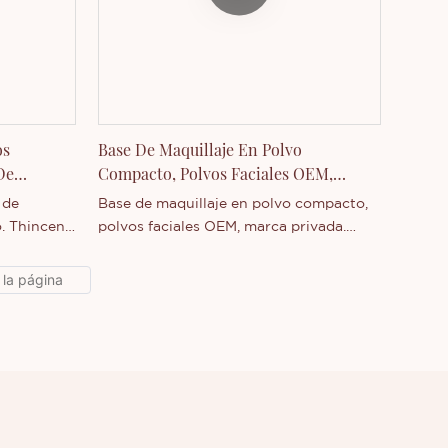
e de
más sobre nuestra empresa, no dude en
 más
contactarnos.
presa.
os
Base De Maquillaje En Polvo
De
Compacto, Polvos Faciales OEM,
Marca Privada
 de
Base de maquillaje en polvo compacto,
. Thincen
polvos faciales OEM, marca privada.
China.
Thincen es una empresa con sede en
cidad de
Guangdong, China. Gracias a nuestra
etitiva,
sólida capacidad de producción y
Co., Ltd.
tecnología competitiva, Shenzhen
Thincen Technology Co., Ltd. desarrolla
ma de
y fabrica de forma independiente una
stro nuevo
amplia gama de productos. Si le interesa
sobre
nuestro nuevo producto o desea
obtener más información sobre nuestra