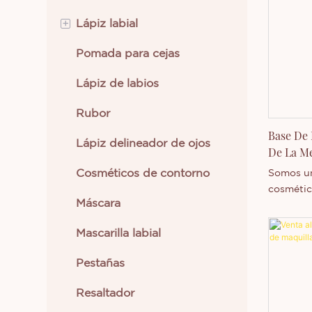
especific
+
en Crema
Lápiz labial
personal
Pomada para cejas
Lápiz labial en crema
Cantidad
base de 
Lápiz de labios
Lápiz labial líquido
rendimie
con una 
Rubor
Su fórmu
Base De 
mineral 
Lápiz delineador de ojos
De La Me
disimular
regula la
Thincen
Cosméticos de contorno
Somos un
un acaba
cosmétic
duración 
Máscara
servicio
Disponibl
¡Contácta
Mascarilla labial
de produ
Pestañas
Resaltador