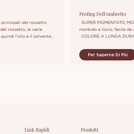
Profing Dell'ombretto
principali del rossetto
· SUPER PIGMENTATO, MORB
el rossetto, le varie
morbido e liscio, facile da 
indi l'olio e il solvente
· COLORE A LUNGA DURATA:
esiderato. Aggiungere il
altamente pigmentati e a 
e fino a ottenere un
perfetto a lungo.
Per Saperne Di Più
freddamento della nebbia
· QUALITÀ PROFESSIONALE: 
ile prima di riempire
qualità, quindi non importa 
indi aggiungere fragranza,
ombretto non cola e ha un 
ri ingredienti.
Link Rapidi
Prodotti