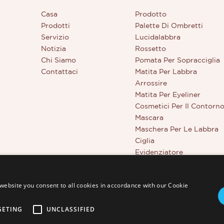
Casa
Prodotto
Prodotti
Palette Di Ombretti
Servizio
Lucidalabbra
Notizia
Rossetto
Chi Siamo
Pomata Per Sopracciglia
Contattaci
Matita Per Labbra
Arrossire
Matita Per Eyeliner
Cosmetici Per Il Contorn
Mascara
Maschera Per Le Labbra
Ciglia
Evidenziatore
Strumenti Di Bellezza
Correttore A Copertura T
website you consent to all cookies in accordance with our Cookie
GETING
UNCLASSIFIED
td. - www.thincen.com |
Mappa del sito