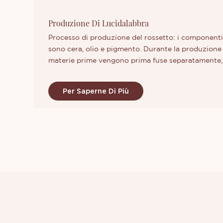
Produzione Di Lucidalabbra
Processo di produzione del rossetto: i componenti 
sono cera, olio e pigmento. Durante la produzione d
materie prime vengono prima fuse separatamente, qu
vengono macinati insieme al pigmento del colore d
mulino per pigmenti alla fase olio/cera e mescolar
Per Saperne Di Più
prodotto omogeneo. Ciò comporta un leggero raf
attraverso un mulino colloidale o una macchina sim
automaticamente ogni tubetto di lucidalabbra, qu
etilesilglicerina, caprilil glicole, caprilil glicole e alt