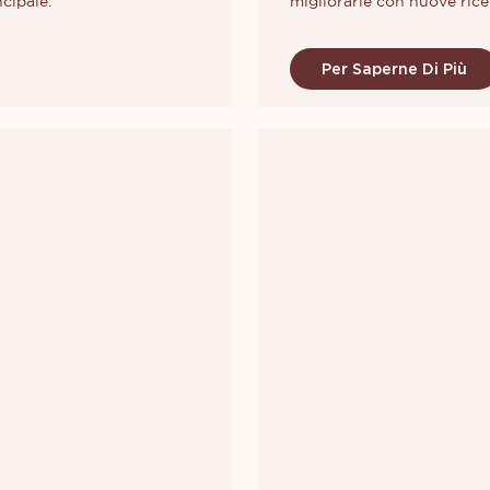
cipale.
migliorarle con nuove rice
facile e, per ottenere un 
centinaia di formule, per 
Per Saperne Di Più
un rossetto sono il colore,