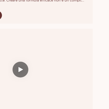
tte. Creare una formula efficace non è un compito
buon rossetto, ci vuole molto tempo, a volte
renderlo perfetto. Alcune proprietà importanti di
 l'opacità, la fragranza e la secchezza.