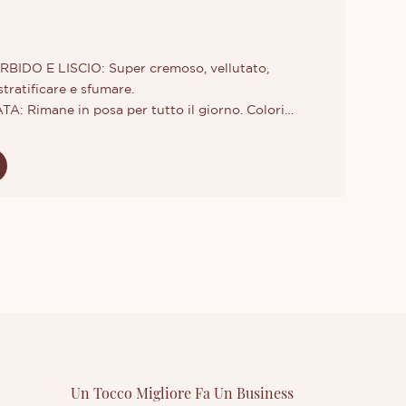
IDO E LISCIO: Super cremoso, vellutato,
stratificare e sfumare.
 Rimane in posa per tutto il giorno. Colori
lunga tenuta, mantengono il tuo trucco ombretto
Thincen utilizza solo ingredienti di altissima
il livello di idratazione della tua pelle, il nostro
aspetto affascinante per tutto il giorno.
Un Tocco Migliore Fa Un Business