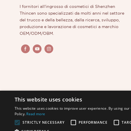
I fornitori all'ingrosso di cosmetici di Shenzhen
Thincen sono specializzati da molti anni nel settore
del trucco e della bellezza, dalla ricerca, sviluppo,
produzione e lavorazione di cosmetici a marchio
OEM/ODM/OBM.
This website uses cookies
This website uses cookies to improve user experience. By using our 
Policy.
Read more
STRICTLY NECESSARY
PERFORMANCE
TAR
Copyright © 2026 Shenzhen Thincen Technology Co., L