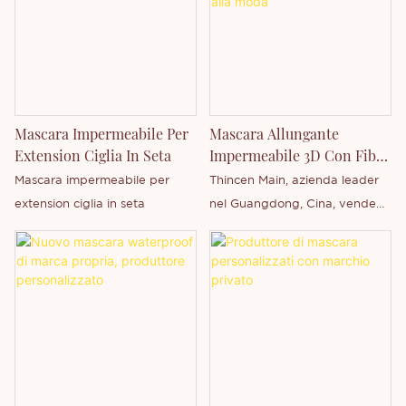
Mascara Impermeabile Per
Mascara Allungante
Extension Ciglia In Seta
Impermeabile 3D Con Fibre
Per Ciglia All'ingrosso E
Mascara impermeabile per
Thincen Main, azienda leader
Alla Moda
extension ciglia in seta
nel Guangdong, Cina, vende
all'ingrosso il suo mascara
allungante waterproof 3D con
fibre per ciglia alla moda.
Grazie alla nostra solida
capacità produttiva e al livello
tecnologico competitivo,
Shenzhen Thincen Technology
Co., Ltd. è in grado di