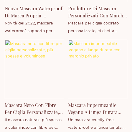
sviluppare e produrre
Nuovo Mascara Waterproof
Produttore Di Mascara
autonomamente un'ampia
Di Marca Propria,
Personalizzati Con Marchio
gamma di prodotti. Non esitate
Produttore Personalizzato
Privato
Novità del 2022, mascara
Mascara per ciglia colorato
a contattarci se siete
waterproof, supporto per
personalizzato, etichetta
interessati al nostro nuovo
marchi privati ​​personalizzati,
privata, mascara Thincen
prodotto, il mascara, o se
vendita all'ingrosso di mascara
desiderate saperne di più sulla
privati
nostra azienda.
Mascara Nero Con Fibre
Mascara Impermeabile
Per Ciglia Personalizzate,
Vegano A Lunga Durata
Più Spesse E Voluminose
Con Marchio Privato
Il mascara naturale più spesso
Un mascara cruelty-free,
e voluminoso con fibre per
waterproof e a lunga tenuta.