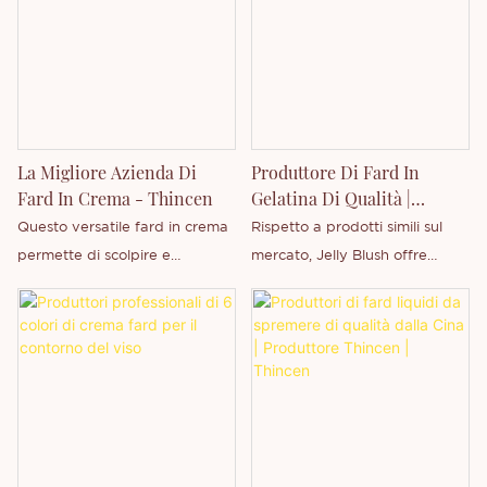
pigmentata e si sfuma
marchio privato.
nostra azienda.
perfettamente. Disponibile in 8
tonalità versatili, dai nude ai
rosa e ai prugna. Siamo un
produttore OEM/ODM esperto
di cosmetici, specializzato in
La Migliore Azienda Di
Produttore Di Fard In
formulazioni personalizzate e
Fard In Crema - Thincen
Gelatina Di Qualità |
servizi di private labeling. Le
Thincen
Questo versatile fard in crema
Rispetto a prodotti simili sul
nostre competenze includono
permette di scolpire e
mercato, Jelly Blush offre
prodotti per labbra, trucco
valorizzare le guance con un
vantaggi incomparabili in
occhi, trucco viso, pennelli e
colorito naturale e radioso. La
termini di prestazioni, qualità,
molto altro. Contattaci per
sua texture unica si fonde
aspetto, ecc. e gode di
discutere della creazione della
perfettamente con la pelle.
un'ottima reputazione sul
tua linea di blush liquidi
Offriamo formulazioni
mercato. Thincen riassume i
esclusiva!
personalizzate e servizi di
difetti dei prodotti precedenti
produzione con marchio
e li migliora costantemente. Le
privato.
specifiche di Jelly Blush