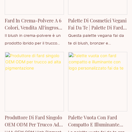
Fard In Crema-Polvere A 6
Palette Di Cosmetici Vegani
Colori, Vendita All'ingrosso
Fai Da Te | Palette Di Fard,
Con Etichetta Privata
Terra Abbronzante E
Il blush in crema-polvere è un
Questa palette vegana fai da
Thincen
Illuminante All'ingrosso
prodotto ibrido per il trucco
te di blush, bronzer e
che combina le proprietà sia
illuminante è un prodotto
della crema che della polvere.
essenziale per il trucco
Trasformazione della texture:
multifunzionale, pensato per i
inizialmente, sulla parte
marchi di bellezza e il mercato
superiore del viso, presenta
professionale. Caratterizzata
una texture cremosa e liscia
da una formula waterproof ad
con un'eccellente malleabilità;
alta pigmentazione, la palette
a contatto con la pelle e dopo
offre un'applicazione uniforme,
una leggera sfumatura, l'acqua
una lunga tenuta e un risultato
Produttore Di Fard Singolo
Palette Vuota Con Fard
o il sebo evaporano
cromatico modulabile.
OEM ODM Per Trucco Ad
Compatto E Illuminante
gradualmente, trasformandosi
Funziona come palette
Alta Pigmentazione
Con Logo Personalizzato