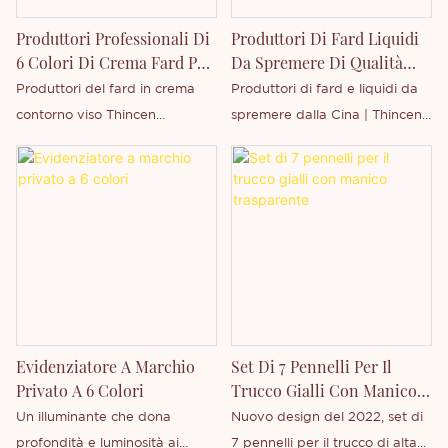
possono essere personalizzate
Produttori Professionali Di
Produttori Di Fard Liquidi
in base alle vostre esigenze.
6 Colori Di Crema Fard Per
Da Spremere Di Qualità
Il Contorno Del Viso
Dalla Cina | Produttore
Produttori del fard in crema
Produttori di fard e liquidi da
Thincen | Thincen
contorno viso Thincen
spremere dalla Cina | Thincen,
Professional 6 Color, abbiamo
rispetto a prodotti simili sul
ottenuto le certificazioni GMPC
mercato, offre vantaggi
e ISO 9001 (Organizzazione
eccezionali e incomparabili in
Internazionale per la
termini di prestazioni, qualità,
Standardizzazione), e la
aspetto, ecc. e gode di
certificazione FDA. Tutti i nostri
un'ottima reputazione sul
prodotti sono vegani e cruelty-
mercato. Thincen riassume i
free.
difetti dei prodotti precedenti
e li migliora costantemente. Le
Evidenziatore A Marchio
Set Di 7 Pennelli Per Il
specifiche dei produttori di
Privato A 6 Colori
Trucco Gialli Con Manico
fard e liquidi da spremere
Trasparente
Un illuminante che dona
Nuovo design del 2022, set di
dalla Cina | Thincen possono
profondità e luminosità ai
7 pennelli per il trucco di alta