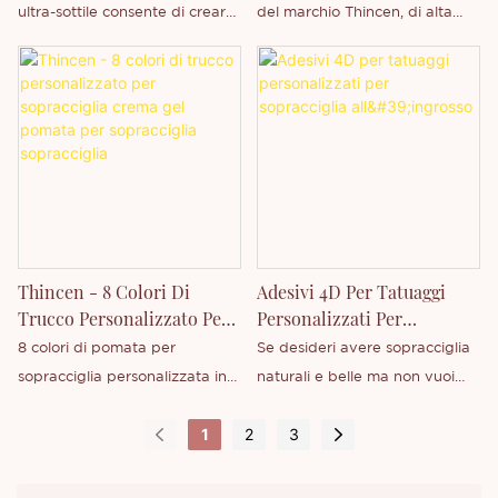
Privato - Thincen
All'ingrosso
ultra-sottile consente di creare
del marchio Thincen, di alta
interessati al nostro nuovo
interessati al nostro nuovo
senza sforzo tratti naturali,
qualità, resistente all'acqua e
prodotto o se desiderate
prodotto, la matita per
simili a peli, per riempire,
di lunga durata, supporta la
saperne di più sulla nostra
sopracciglia, o se desiderate
definire e modellare le
personalizzazione del marchio
azienda.
saperne di più sulla nostra
sopracciglia. La formula
privato.
azienda.
waterproof e a lunga tenuta è
ideale per un uso quotidiano. Il
design a doppia punta include
uno scovolino a spirale per
sfumare e modellare
Thincen - 8 Colori Di
Adesivi 4D Per Tatuaggi
perfettamente.
Trucco Personalizzato Per
Personalizzati Per
Sopracciglia Crema Gel
Sopracciglia All'ingrosso
8 colori di pomata per
Se desideri avere sopracciglia
Pomata Per Sopracciglia
sopracciglia personalizzata in
naturali e belle ma non vuoi
Sopracciglia
gel e crema per sopracciglia
spendere troppo tempo e
1
2
3
sono prodotti da Thincen Main,
denaro per tatuarle, allora
con sede nel Guangdong, Cina.
adorerai i nostri adesivi 4D per
Grazie alla nostra solida
sopracciglia personalizzati.