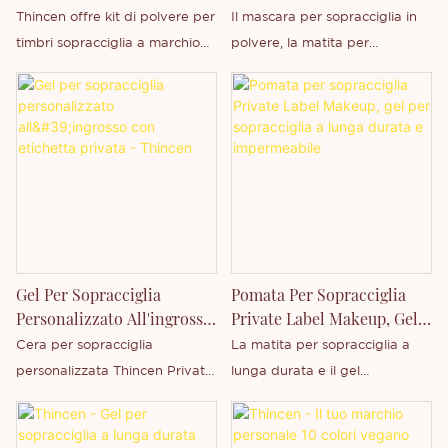
Marchio Privato | Fornitore
Sopracciglia 3 In 1, Marchio
Thincen offre kit di polvere per
Il mascara per sopracciglia in
OEM ODM | Thincen
Privato Disponibile In
timbri sopracciglia a marchio
polvere, la matita per
Magazzino
privato all'ingrosso con
sopracciglia 3 in 1 e il marchio
personalizzazione OEM/ODM,
privato Thincen Main sono
stampa di loghi personalizzati,
disponibili in magazzino nel
design del packaging e
Guangdong, Cina. Grazie alla
soluzioni di produzione in serie
nostra solida capacità
per marchi di bellezza globali e
produttiva e al livello
distributori di cosmetici.
tecnologico competitivo,
Shenzhen Thincen Technology
Co., Ltd. è in grado di
Gel Per Sopracciglia
Pomata Per Sopracciglia
sviluppare e produrre
Personalizzato All'ingrosso
Private Label Makeup, Gel
autonomamente un'ampia
Con Etichetta Privata -
Per Sopracciglia A Lunga
Cera per sopracciglia
La matita per sopracciglia a
gamma di prodotti. Non esitate
Thincen
Durata E Impermeabile
personalizzata Thincen Private
lunga durata e il gel
a contattarci se siete
Label, sapone in gel per
waterproof per sopracciglia
interessati al nostro nuovo
sopracciglia all'ingrosso Private
Private Label sono prodotti da
prodotto o se desiderate