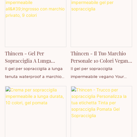
Label.
Thincen, azienda con sede nel
saperne di più sulla nostra
Guangdong, Cina. Grazie alla
azienda.
nostra solida capacità
produttiva e al livello
tecnologico competitivo,
Shenzhen Thincen Technology
Co., Ltd. è in grado di
Thincen - Gel Per
Thincen - Il Tuo Marchio
sviluppare e produrre
Sopracciglia A Lunga
Personale 10 Colori Vegano
autonomamente un'ampia
Durata Impermeabile
Impermeabile Gel Per
Il gel per sopracciglia a lunga
Il gel per sopracciglia
gamma di prodotti. Non esitate
All'ingrosso Con Marchio
Sopracciglia
tenuta waterproof a marchio
impermeabile vegano Your
a contattarci se siete
Privato, 9 Colori
privato di 9 colori per il trucco
Own Brand da 10 colori è
interessati al nostro nuovo
all'ingrosso è un'azienda
prodotto da Thincen Main, con
prodotto, la matita per
Thincen con sede nel
sede nel Guangdong, Cina.
sopracciglia, o se desiderate
Guangdong, Cina. Grazie alla
Grazie alla nostra solida
saperne di più sulla nostra
nostra solida capacità
capacità produttiva e al livello
azienda.
produttiva e al livello
tecnologico competitivo,
tecnologico competitivo,
Shenzhen Thincen Technology