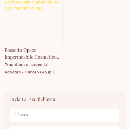
Rossetto Opaco
Impermeabile Cosmetico
Professionale A Lunga
Produttore di cosmetici
Tenuta Con Marchio
ecologici - Thincen Group I
Privato
nostri prodotti principali
includono: rossetto,
lucidalabbra, matita per
Invia La Tua Richiesta
labbra, palette di ombretti,
pomata per sopracciglia,
Nome
matita per eyeliner, fard,
mascara waterproof, correttore