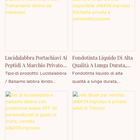
Con Marchio Privato |
disponibile. Profumi: Fragranze
offrire un finish luminoso e
Thincen
fruttate personalizzate (frutti
levigato che dura fino a 16 ore.
di bosco, menta, cocco,
vaniglia). Confezione: Tubetti
standard, tubetti di carta
ecologica o contenitori di
forma personalizzata.
Lucidalabbra Portachiavi Ai
Fondotinta Liquido Di Alta
Peptidi A Marchio Privato |
Qualità A Lunga Durata,
Trattamento Labbra Da
Disponibile All'ingrosso -
Tipo di prodotto: Lucidalabbra
Fondotinta liquido di alta
Indossare
Etichetta Privata E
/ Balsamo labbra ibrido
qualità a lunga durata,
Personalizzazione
Ingredienti chiave: Peptidi +
resistente all'acqua e ad alta
Vitamina E Texture: Liscia, non
coprenza. Supportiamo private
appiccicosa Finitura: Lucida,
label, stampa di loghi
idratante Tipo di tubo: Tubetto
personalizzati e
a pressione con foro per
personalizzazione OEM/ODM.
appendere Opzione di
personalizzazione: ✔ Logo ✔