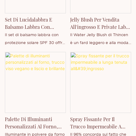
Formula ✔ Confezione ✔
Design Modello di business:
Set Di Lucidalabbra E
Jelly Blush Per Vendita
Vendita all'ingrosso / Etichetta
Balsamo Labbra Con
All'ingrosso E Private Label
privata / OEM / ODM
Protezione Solare SPF 30
Di Thincen
Il set di balsamo labbra con
Il Water Jelly Blush di Thincen
Personalizzati Al Gusto Di
protezione solare SPF 30 offre
è un fard leggero e alla moda,
Frutta, Vendita All'ingrosso.
una cura quotidiana delle
studiato per donare un colorito
labbra con un'efficace
fresco e luminoso con una
protezione dai raggi UV e
texture morbida e gelatinosa.
un'idratazione profonda.
La sua esclusiva formula a
Arricchito con vitamina E e
base d'acqua si fonde
aromi di frutta, aiuta a
delicatamente sulla pelle,
prevenire secchezza,
creando un colorito naturale
screpolature e danni solari,
che esalta l'incarnato senza
mantenendo le labbra morbide
appesantirlo o ungerlo.
Palette Di Illuminanti
Spray Fissante Per Il
e lisce. La formula leggera e
Personalizzati Al Forno,
Trucco Impermeabile A
non grassa garantisce un
Trucco Viso Vegano E
Lunga Tenuta All'ingrosso
Illuminante in polvere da forno
Il 96% concorda sul fatto che