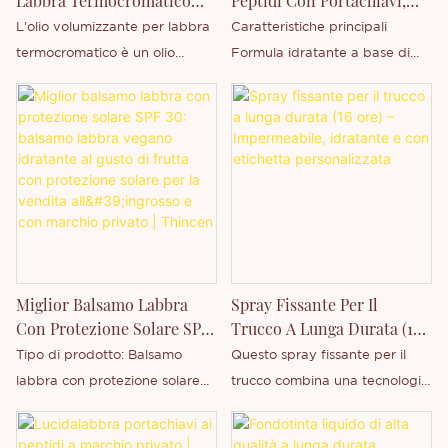
Labbra Termocromatico
Peptidi Con Portachiavi,
Con Etichetta Privata E
Balsamo Labbra Idratante
L'olio volumizzante per labbra
Caratteristiche principali
Personalizzata
Vegano
termocromatico è un olio
Formula idratante a base di
multifunzionale che offre
peptidi Texture lucida e non
effetti visivi dinamici,
appiccicosa Ingredienti vegani
idratazione profonda e un
e cruelty-free Effetto labbra
aspetto più pieno in base alle
levigate e volumizzanti
variazioni di temperatura. Il
Benefici idratanti e riparatori
nostro olio volumizzante per
Leggero e confortevole da
labbra termocromatico
indossare Supporto per aromi
all'ingrosso è un prodotto
e confezioni personalizzate
eccezionale, pensato sia per i
Pronto per la vendita
Miglior Balsamo Labbra
Spray Fissante Per Il
consumatori moderni che per i
all'ingrosso e con marchio
Con Protezione Solare SPF
Trucco A Lunga Durata (16
marchi di bellezza in rapida
privato
30: Balsamo Labbra Vegano
Ore) – Impermeabile,
Tipo di prodotto: Balsamo
Questo spray fissante per il
crescita che cercano
Idratante Al Gusto Di Frutta
Idratante E Con Etichetta
labbra con protezione solare
trucco combina una tecnologia
opportunità di private label,
Con Protezione Solare Per
Personalizzata
vegana. Fattore di protezione
filmogena avanzata con
personalizzazione, stampa del
La Vendita All'ingrosso E
solare (SPF): SPF 30 / SPF 50
un'idratazione leggera per
logo e margini elevati.