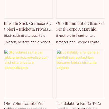
Blush In Stick Cremoso A 5
Olio Illuminante E Bronzer
Colori - Etichetta Privata |
Per Il Corpo A Marchio
Thincen Cosmetics
Privato | Thincen
Blush stick di alta qualità di
Il nostro olio illuminante e
Thincen, perfetti per la vendita
bronzer per il corpo Private
all'ingrosso, il private label e la
Label è studiato per esaltare la
personalizzazione. Arricchisci la
luminosità della pelle e idratare
tua linea di prodotti di bellezza
profondamente il corpo. La
con tonalità personalizzabili,
formula leggera combina
formule a lunga durata e loghi
pigmenti illuminanti con oli
stampati.
nutrienti per creare una pelle
radiosa e dall'aspetto sano,
senza lasciare residui oleosi.
Olio Volumizzante Per
Lucidalabbra Fai Da Te Ai