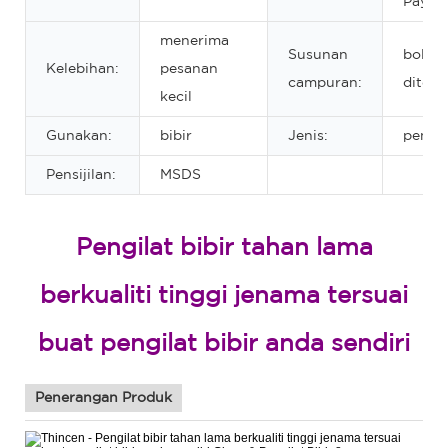
Paypa
menerima
Susunan
boleh
Kelebihan:
pesanan
campuran:
diteri
kecil
Gunakan:
bibir
Jenis:
pengil
Pensijilan:
MSDS
Pengilat bibir tahan lama
berkualiti tinggi jenama tersuai
buat pengilat bibir anda sendiri
Penerangan Produk