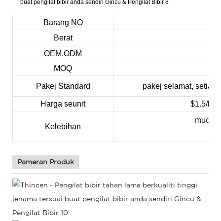
Barang NO
Berat
OEM,ODM
di
MOQ
5
Pakej Standard
pakej selamat, setiap
Harga seunit
$1.5/kep
mudah 
Kelebihan
t
Pameran Produk