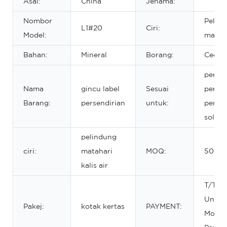
Asal:
China
Jenama:
Nombor
Pelin
L1#20
Ciri:
Model:
matah
Bahan:
Mineral
Borang:
Cecair
perka
Nama
gincu label
Sesuai
perse
Barang:
persendirian
untuk:
pentas
soleka
pelindung
ciri:
matahari
MOQ:
50 ke
kalis air
T/T, W
Union,
Pakej:
kotak kertas
PAYMENT:
Money