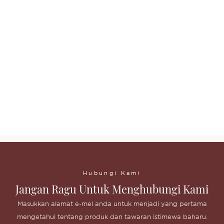
Pengilat bibir tahan lama berkualiti tinggi jenama tersuai
buat pengilat bibir anda sendiri
Pengilat bibir tahan lama berkualiti tinggi jenama tersuai
buat pengilat bibir anda sendiri
Pengilat bibir tahan lama berkualiti tinggi jenama tersuai
buat pengilat bibir anda sendiri
Hubungi Kami
Jangan Ragu Untuk Menghubungi Kami
Masukkan alamat e-mel anda untuk menjadi yang pertama
mengetahui tentang produk dan tawaran istimewa baharu.