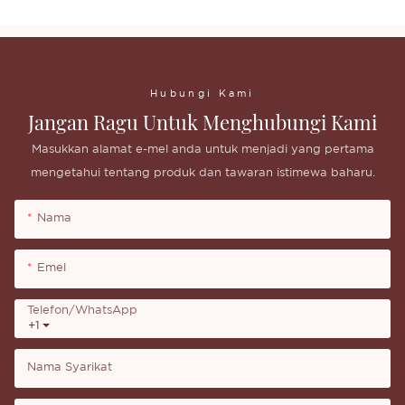
Hubungi Kami
Jangan Ragu Untuk Menghubungi Kami
Masukkan alamat e-mel anda untuk menjadi yang pertama
mengetahui tentang produk dan tawaran istimewa baharu.
Nama
Emel
Telefon/whatsApp
+1
Nama Syarikat