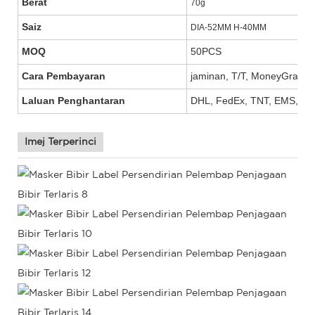
Berat
70g
Saiz
DIA-52MM H-40MM
MOQ
50PCS
Cara Pembayaran
jaminan, T/T, MoneyGram, W
Laluan Penghantaran
DHL, FedEx, TNT, EMS, UPS,
Imej Terperinci