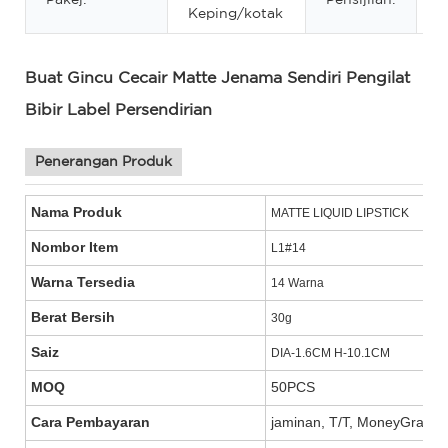
Keping/kotak
Buat Gincu Cecair Matte Jenama Sendiri Pengilat
Bibir Label Persendirian
Penerangan Produk
Nama Produk
MATTE LIQUID LIPSTICK
Nombor Item
L1#14
Warna Tersedia
14 Warna
Berat Bersih
30g
Saiz
DIA-1.6CM H-10.1CM
MOQ
50PCS
Cara Pembayaran
jaminan, T/T, MoneyGram, W