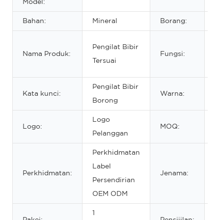
Model:
t
Bahan:
Mineral
Borang:
C
S
Pengilat Bibir
Nama Produk:
Fungsi:
K
Tersuai
B
Pengilat Bibir
P
Kata kunci:
Warna:
Borong
w
Logo
Logo:
MOQ:
5
Pelanggan
Perkhidmatan
Label
J
Perkhidmatan:
Jenama:
Persendirian
P
OEM ODM
1
Pakej:
Pensijilan:
M