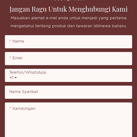
Jangan Ragu Untuk Menghubungi Kami
Masukkan alamat e-mel anda untuk menjadi yang pertama
mengetahui tentang produk dan tawaran istimewa baharu.
Nama
Emel
Telefon/whatsApp
+1
Nama Syarikat
Kandungan