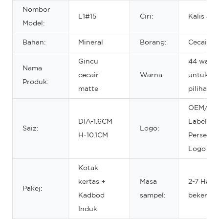
Nombor
L1#15
Ciri:
Kalis air
Model:
Bahan:
Mineral
Borang:
Cecair
Gincu
44 warn
Nama
cecair
Warna:
untuk
Produk:
matte
pilihan
OEM/OD
DIA-1.6CM
Label
Saiz:
Logo:
H-10.1CM
Persendir
Logo Ter
Kotak
kertas +
Masa
2-7 Hari
Pakej:
Kadbod
sampel:
bekerja
Induk