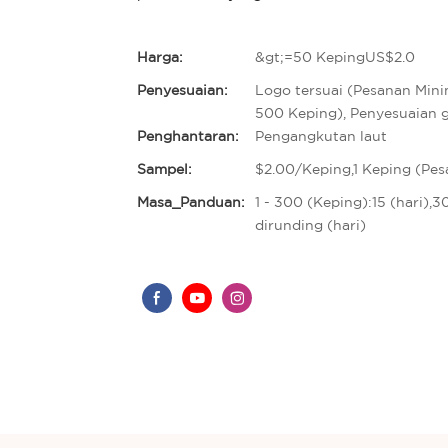
Harga:
&gt;=50 KepingUS$2.0
Penyesuaian:
Logo tersuai (Pesanan Min
500 Keping), Penyesuaian 
Penghantaran:
Pengangkutan laut
Sampel:
$2.00/Keping,1 Keping (Pe
Masa_Panduan:
1 - 300 (Keping):15 (hari),
dirunding (hari)