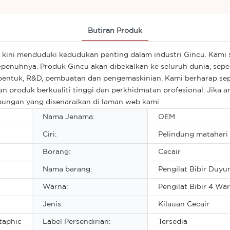
Butiran Produk
ini menduduki kedudukan penting dalam industri Gincu. Kami s
epenuhnya. Produk Gincu akan dibekalkan ke seluruh dunia, seper
a bentuk, R&D, pembuatan dan pengemaskinian. Kami berharap s
 produk berkualiti tinggi dan perkhidmatan profesional. Jika 
bungan yang disenaraikan di laman web kami.
Nama Jenama:
OEM
Ciri:
Pelindung matahari
Borang:
Cecair
Nama barang:
Pengilat Bibir Duyu
Warna:
Pengilat Bibir 4 Wa
Jenis:
Kilauan Cecair
taphic
Label Persendirian:
Tersedia