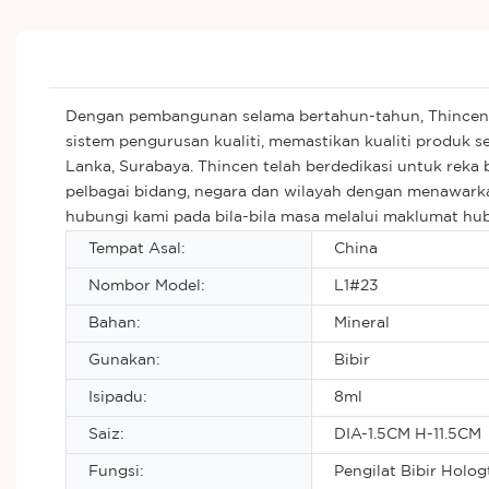
Dengan pembangunan selama bertahun-tahun, Thincen k
sistem pengurusan kualiti, memastikan kualiti produk s
Lanka, Surabaya. Thincen telah berdedikasi untuk rek
pelbagai bidang, negara dan wilayah dengan menawarkan
hubungi kami pada bila-bila masa melalui maklumat hu
Tempat Asal:
China
Nombor Model:
L1#23
Bahan:
Mineral
Gunakan:
Bibir
Isipadu:
8ml
Saiz:
DIA-1.5CM H-11.5CM
Fungsi:
Pengilat Bibir Holog