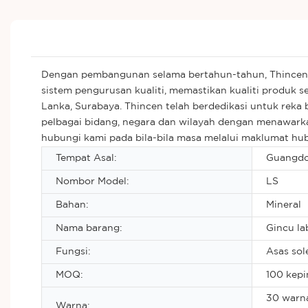
Dengan pembangunan selama bertahun-tahun, Thincen k
sistem pengurusan kualiti, memastikan kualiti produk s
Lanka, Surabaya. Thincen telah berdedikasi untuk rek
pelbagai bidang, negara dan wilayah dengan menawarkan
hubungi kami pada bila-bila masa melalui maklumat hu
Tempat Asal:
Guangdo
Nombor Model:
LS
Bahan:
Mineral
Nama barang:
Gincu la
Fungsi:
Asas sol
MOQ:
100 kepi
30 warna
Warna: