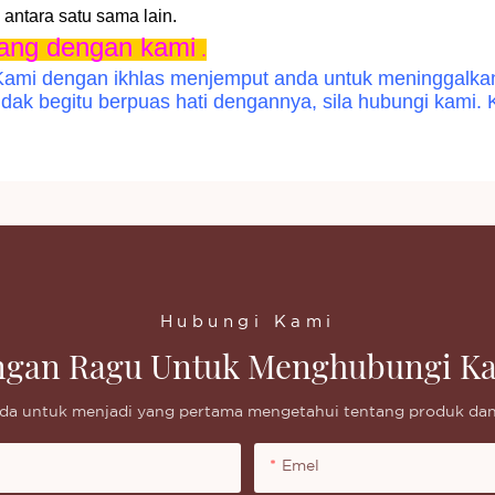
antara satu sama lain.
cang dengan kami
.
Kami dengan ikhlas menjemput anda untuk meninggalkan 
idak begitu berpuas hati dengannya, sila hubungi kami
Hubungi Kami
ngan Ragu Untuk Menghubungi K
da untuk menjadi yang pertama mengetahui tentang produk dan
Emel