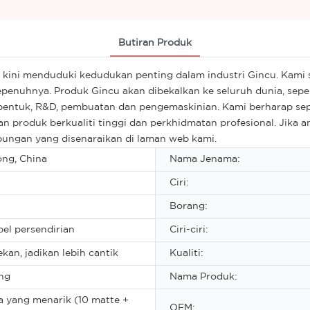
Butiran Produk
ini menduduki kedudukan penting dalam industri Gincu. Kami s
epenuhnya. Produk Gincu akan dibekalkan ke seluruh dunia, seper
a bentuk, R&D, pembuatan dan pengemaskinian. Kami berharap s
 produk berkualiti tinggi dan perkhidmatan profesional. Jika 
bungan yang disenaraikan di laman web kami.
ng, China
Nama Jenama:
Ciri:
Borang:
bel persendirian
Ciri-ciri:
ekan, jadikan lebih cantik
Kualiti:
ng
Nama Produk:
 yang menarik (10 matte +
OEM: