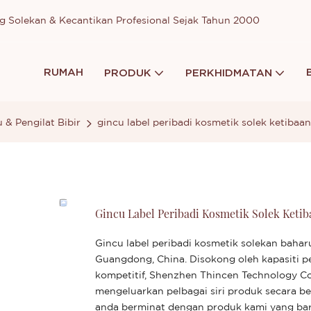
g Solekan & Kecantikan Profesional Sejak Tahun 2000
RUMAH
PRODUK
PERKHIDMATAN
 & Pengilat Bibir
gincu label peribadi kosmetik solek ketibaa
Gincu Label Peribadi Kosmetik Solek Keti
Gincu label peribadi kosmetik solekan baharu
Guangdong, China. Disokong oleh kapasiti 
kompetitif, Shenzhen Thincen Technology 
mengeluarkan pelbagai siri produk secara 
anda berminat dengan produk kami yang baru