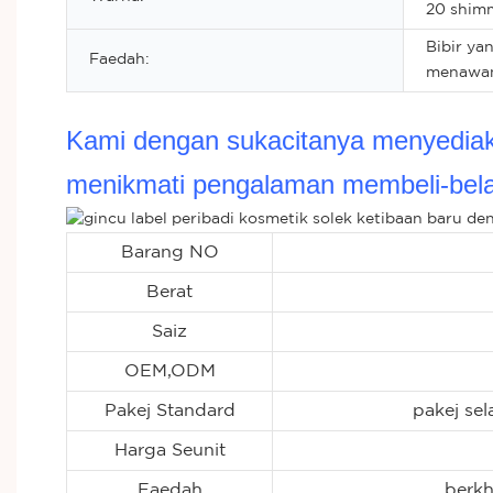
20 shim
Bibir y
Faedah:
menawa
Kami dengan sukacitanya menyediaka
menikmati pengalaman membeli-bel
Barang NO
Berat
Saiz
OEM,ODM
Pakej Standard
pakej sel
Harga Seunit
Faedah
berkh