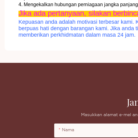
4. Mengekalkan hubungan perniagaan jangka panjang 
Jika ada pertanyaan, silakan berbin
Kepuasan anda adalah motivasi terbesar kami. 
berpuas hati dengan barangan kami. Jika anda t
memberikan perkhidmatan dalam masa 24 jam.
Ja
Masukkan alamat e-mel an
Nama