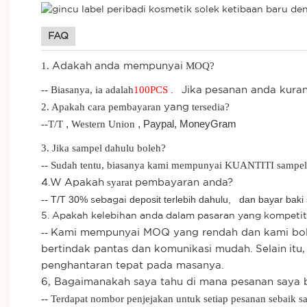
FAQ
1.
MOQ?
Adakah
anda mempunyai
-- Biasanya, ia adalah
100
PCS
.
Jika
pesanan anda kurang
2. Apakah cara pembayaran
tersedia?
yang
--T/T
,
Western Union
, Paypal,
MoneyGram
3. Jika sampel dahulu boleh?
-- Sudah tentu, biasanya kami mempunyai KUANTITI sampel p
syarat
4.W
Apakah
pembayaran anda?
--
T/T 30%
deposit terlebih dahulu,
dan bayar baki
sebagai
5. Apakah kelebihan anda dalam pasaran yang kompetit
--
Kami mempunyai MOQ yang rendah dan kami bole
bertindak pantas dan komunikasi mudah.
​​Selain
itu
penghantaran tepat pada masanya.
6, Bagaimanakah saya tahu di mana pesanan saya 
-- Terdapat nombor penjejakan untuk setiap pesanan sebaik 