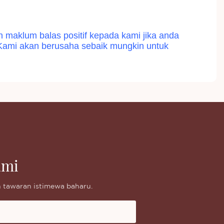
maklum balas positif kepada kami jika anda
. Kami akan berusaha sebaik mungkin untuk
ami
 tawaran istimewa baharu.