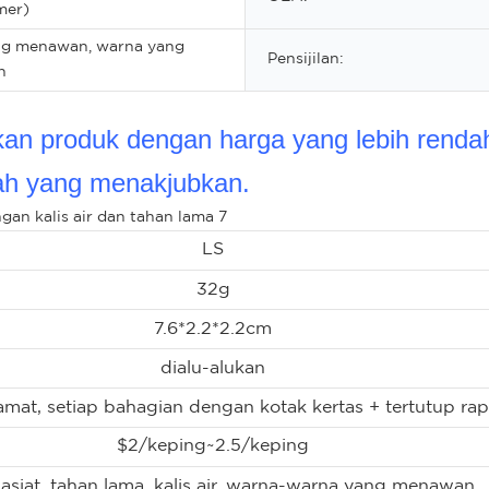
mer)
ang menawan, warna yang
Pensijilan:
n
n produk dengan harga yang lebih rendah 
ah yang menakjubkan.
LS
32g
7.6*2.2*2.2cm
dialu-alukan
amat, setiap bahagian dengan kotak kertas + tertutup rap
$2/keping~2.5/keping
asiat, tahan lama, kalis air, warna-warna yang menawan