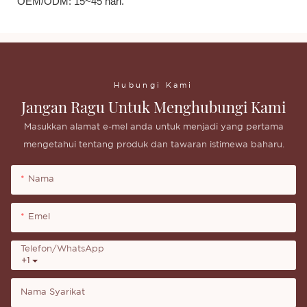
OEM/ODM: 15~45 hari.
Hubungi Kami
Jangan Ragu Untuk Menghubungi Kami
Masukkan alamat e-mel anda untuk menjadi yang pertama
mengetahui tentang produk dan tawaran istimewa baharu.
Nama
Emel
Telefon/whatsApp
+1
Nama Syarikat