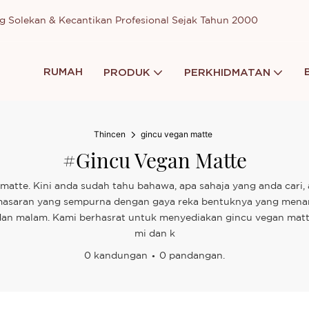
g Solekan & Kecantikan Profesional Sejak Tahun 2000
RUMAH
PRODUK
PERKHIDMATAN
Thincen
gincu vegan matte
#gincu Vegan Matte
atte. Kini anda sudah tahu bahawa, apa sahaja yang anda cari,
saran yang sempurna dengan gaya reka bentuknya yang menarik
 dan malam. Kami berhasrat untuk menyediakan gincu vegan matte
mi dan k
0 kandungan
0 pandangan.