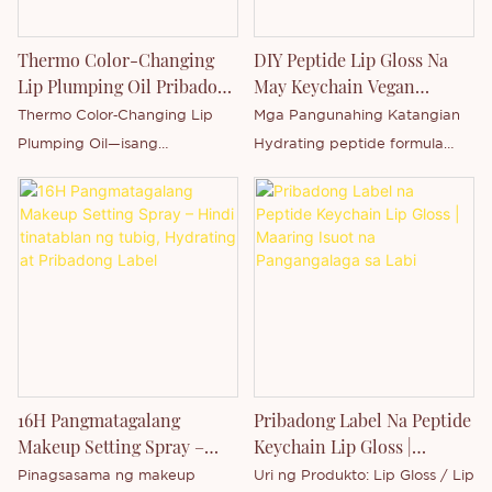
upang lumikha ng malusog at
langis at hindi paglipat ng mga
waterproof, long-wearing,
kumikinang na balat nang
katangian ng mga produktong
vegan at cruelty-free.
Thermo Color-Changing
DIY Peptide Lip Gloss Na
walang mamantikang residue.
powder.
Lip Plumping Oil Pribadong
May Keychain Vegan
Label At Pasadya
Moisturizing Lip Balm
Thermo Color‑Changing Lip
Mga Pangunahing Katangian
Plumping Oil—isang
Hydrating peptide formula
multifunctional lip oil na
High-shine non-sticky texture
naghahatid ng dynamic visual
Vegan at cruelty-free
effects, malalim na moisture, at
ingredients Pagpapakinis at
mabilog na itsura batay sa
pagpapakapal ng labi
pagbabago ng temperatura.
Mukhang pampalusog at
Ang aming Wholesale Thermo
nakakapagpaayos Mga
Color-Changing Lip Plumping
benepisyo sa pag-moisturize
Oil ay isang natatanging
at pag-aayos Magaan at
produkto na idinisenyo para sa
komportableng suot Suporta
16H Pangmatagalang
Pribadong Label Na Peptide
mga modernong mamimili at
sa pasadyang lasa at
Makeup Setting Spray –
Keychain Lip Gloss |
mabilis na lumalagong mga
packaging Handa na para sa
Hindi Tinatablan Ng Tubig,
Maaring Isuot Na
Pinagsasama ng makeup
Uri ng Produkto: Lip Gloss / Lip
beauty brand na naghahanap
pakyawan at pribadong label