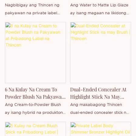
Selyo Sa Kilay |
Ng Pribadong Label Na
Nagbibigay ang Thincen ng
Ang Water to Matte Lip Glaze
Tagapagtustos Ng OEM
Pangmatagalang Lip Tint
pakyawan na private label
ay isang magaan na likidong
ODM | Thincen
eyebrow stamp powder kit na
produkto para sa labi na
may OEM/ODM customization,
idinisenyo upang magbago
custom logo printing,
mula sa sariwang tekstura na
packaging design, at mga
nakabase sa tubig patungo sa
solusyon sa bulk
komportableng matte finish
manufacturing para sa mga
pagkatapos gamitin. Hindi
pandaigdigang beauty brand
tulad ng mga tradisyonal na
at cosmetic distributor.
matte lipstick na maaaring
makapal o tuyo ang
6 Na Kulay Na Cream To
Dual-Ended Concealer At
pakiramdam, ang
Powder Blush Na Pakyawan
Highlight Stick Na May
makabagong pormulang ito ay
At Pribadong Label Na
Brush | Thincen
Ang Cream-to-Powder Blush
Ang makabagong Thincen
lumilikha ng soft-focus matte
Thincen
ay isang hybrid na produktong
dual-ended concealer stick na
effect habang pinapanatili ang
pampaganda na pinagsasama
may built-in na malambot na
makinis at makahingang
ang dalawahang katangian ng
blending brush ay isang patok
pakiramdam sa mga labi.