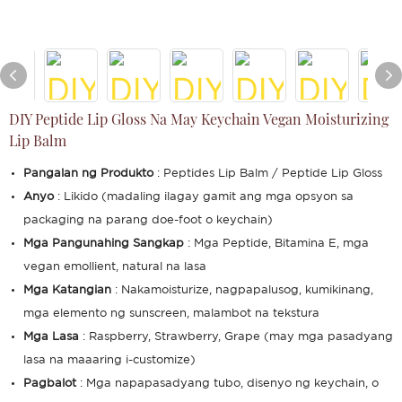
DIY Peptide Lip Gloss Na May Keychain Vegan Moisturizing
Lip Balm
Pangalan ng Produkto
: Peptides Lip Balm / Peptide Lip Gloss
Anyo
: Likido (madaling ilagay gamit ang mga opsyon sa
packaging na parang doe-foot o keychain)
Mga Pangunahing Sangkap
: Mga Peptide, Bitamina E, mga
vegan emollient, natural na lasa
Mga Katangian
: Nakamoisturize, nagpapalusog, kumikinang,
mga elemento ng sunscreen, malambot na tekstura
Mga Lasa
: Raspberry, Strawberry, Grape (may mga pasadyang
lasa na maaaring i-customize)
Pagbalot
: Mga napapasadyang tubo, disenyo ng keychain, o