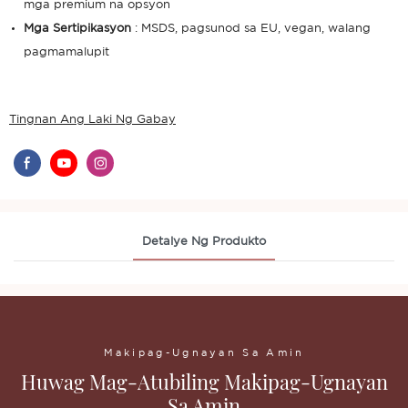
mga premium na opsyon
Mga Sertipikasyon
: MSDS, pagsunod sa EU, vegan, walang
pagmamalupit
Tingnan Ang Laki Ng Gabay
Detalye Ng Produkto
Makipag-Ugnayan Sa Amin
Huwag Mag-Atubiling Makipag-Ugnayan
Sa Amin