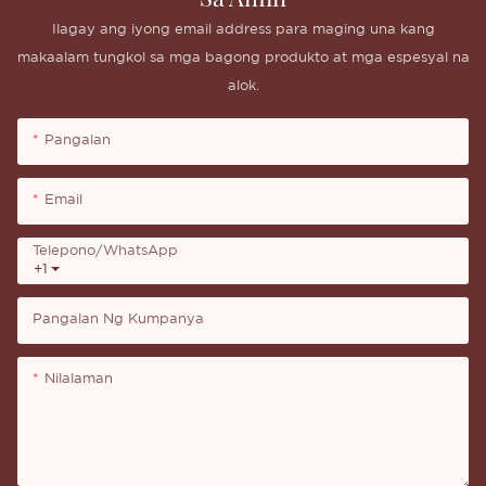
Ilagay ang iyong email address para maging una kang
makaalam tungkol sa mga bagong produkto at mga espesyal na
alok.
Pangalan
Email
Telepono/whatsApp
+1
Pangalan Ng Kumpanya
Nilalaman