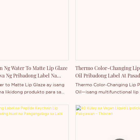
 Ng Water To Matte Lip Glaze
Thermo Color-Changing Lip
wa Ng Pribadong Label Na
Oil Pribadong Label At Pasa
galang Lip Tint
r to Matte Lip Glaze ay isang
Thermo Color‑Changing Lip 
a likidong produkto para sa
Oil—isang multifunctional lip 
idinisenyo upang magbago mula
naghahatid ng dynamic visual 
ang tekstura na nakabase sa
malalim na moisture, at mabi
tungo sa komportableng matte
itsura batay sa pagbabago ng
gkatapos gamitin. Hindi tulad
temperatura. Ang aming Who
radisyonal na matte lipstick na
Thermo Color-Changing Lip 
 makapal o tuyo ang
Oil ay isang natatanging pro