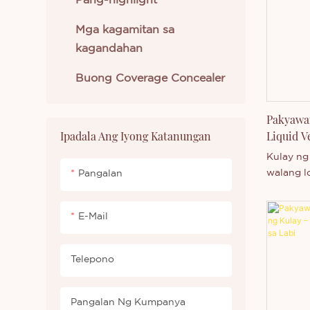
Pang-highlight
Mga kagamitan sa
kagandahan
Buong Coverage Concealer
Pakyawa
Ipadala Ang Iyong Katanungan
Liquid V
Kulay ng 
walang l
Pangalan
pribadon
E-Mail
Telepono
Pangalan Ng Kumpanya