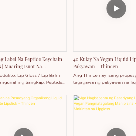
dam, ang makabagong
idinisenyo para sa mga mode
g ito ay lumilikha ng soft-focus
mamimili at mabilis na luma
fect habang pinapanatili ang
beauty brand na naghahanap 
at makahingang pakiramdam sa
label, customization, logo prin
mga oportunidad na may mat
margin.
g Label Na Peptide Keychain
40 Kulay Na Vegan Liquid Li
s | Maaring Isuot Na
Pakyawan - Thincen
laga Sa Labi
odukto: Lip Gloss / Lip Balm
Ang Thincen ay isang propes
angunahing Sangkap: Peptides
tagagawa ng pakyawan na liq
 E Tekstura: Makinis, Hindi
lipstick, na nag-aalok ng 40 i
 Tapos: Makintab, Hydrating Uri
kulay para sa iba't ibang kula
 Pigain na Tube na may Opsyon
at okasyon. Ang mga lipstick
ang ng Butas Pagpapasadya: ✔
formula, walang sangkap na 
ormula ✔ Packaging ✔ Disenyo
hayop o cruelty testing, at m
g Negosyo: Pakyawan /
sa balat at kapaligiran. Ang T
g Label / OEM / ODM
mga katangian ng mataas na 