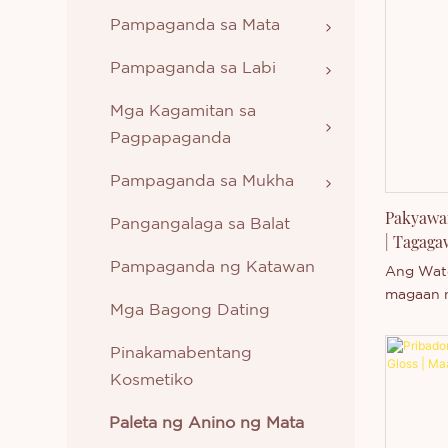
Pampaganda sa Mata
Pampaganda sa Labi
Mga Kagamitan sa
Pagpapaganda
Pampaganda sa Mukha
Pakyawan
Pangangalaga sa Balat
| Tagaga
Pangmata
Pampaganda ng Katawan
Ang Wate
magaan n
Mga Bagong Dating
labi na 
sa sariw
Pinakamabentang
tubig pa
Kosmetiko
finish pa
ng mga t
Paleta ng Anino ng Mata
maaaring