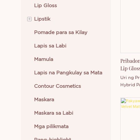
pakiram
Lip Gloss
pormulan
matte ef
+
Lipstik
makinis 
mga labi.
Pomade para sa Kilay
Krem na Lipstik
Lapis sa Labi
Likidong Lipstick
Mamula
Pribadon
Lip Glos
Lapis na Pangkulay sa Mata
Panganga
Uri ng Pr
Hybrid P
Contour Cosmetics
+ Vitamin
Maskara
Malagkit
ng Tube:
Maskara sa Labi
sa Pag-h
Logo ✔ P
Mga pilikmata
Modelo n
Pribadon