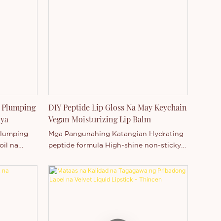
 Plumping
DIY Peptide Lip Gloss Na May Keychain
dya
Vegan Moisturizing Lip Balm
Plumping
Mga Pangunahing Katangian Hydrating
oil na
peptide formula High-shine non-sticky
effects,
texture Vegan at cruelty-free
log na
ingredients Pagpapakinis at
pagpapakapal ng labi Mukhang
lesale
pampalusog at nakakapagpaayos Mga
Plumping
benepisyo sa pag-moisturize at pag-
dukto na
aayos Magaan at komportableng suot