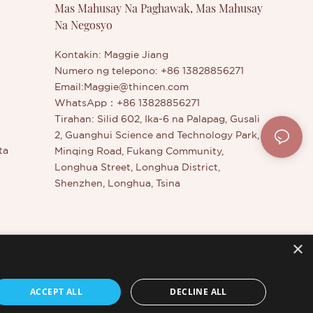
Mas Mahusay Na Paghawak, Mas Mahusay
Na Negosyo
ty brand
e multi-use
randing.
Kontakin: Maggie Jiang
Numero ng telepono: +86 13828856271
Email:
Maggie@thincen.com
WhatsApp：+86 13828856271
Tirahan: Silid 602, Ika-6 na Palapag, Gusali
2, Guanghui Science and Technology Park,
ta
Minqing Road, Fukang Community,
Longhua Street, Longhua District,
Shenzhen, Longhua, Tsina
×
dahan
r
ACCEPT ALL
DECLINE ALL