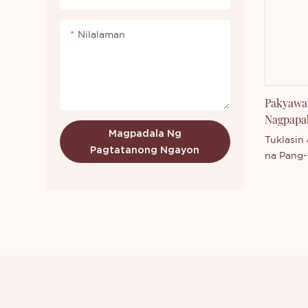
Nilalaman
Pakyawan
Nagpapa
Magpadala Ng
Moisturi
Tuklasin
Pagtatanong Ngayon
na Pang-
Pang-iba
Cosmetic
tagagawa
Guangdon
MSDS-cert
pH at te
pang-iba
temperat
naghahat