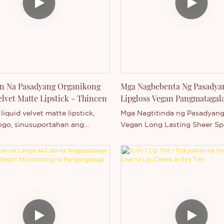
ng kulay, pangmatagalang moi
lumalaban sa tubig at mantsa,
magaan na ginhawa, na gina
kaakit-akit ang iyong mga labi
ng oras.
n Na Pasadyang Organikong
Mga Nagbebenta Ng Pasadya
elvet Matte Lipstick - Thincen
Lipgloss Vegan Pangmatagal
Manipis Na Kislap Na Makin
liquid velvet matte lipstick,
Mga Nagtitinda ng Pasadyang
Lipgloss
ogo, sinusuportahan ang
Vegan Long Lasting Sheer Sp
g pag-customize ng label.
Glossy Lipgloss ay ang Thinc
Guangdong, China. Dahil sa 
malakas na kapasidad sa pro
mapagkumpitensyang antas 
teknolohiya, ang Shenzhen T
Technology Co., Ltd. ay may 
mag-isa na bumuo at gumaw
malawak na hanay ng mga se