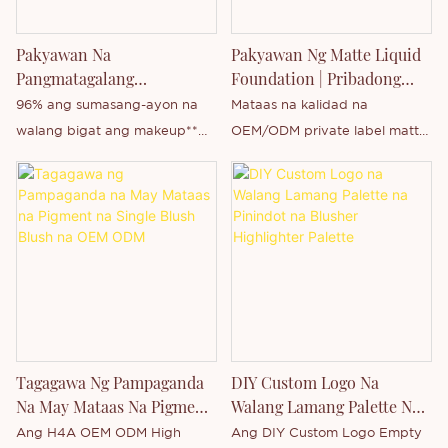
Pakyawan Na
Pakyawan Ng Matte Liquid
Pangmatagalang
Foundation | Pribadong
Waterproof Makeup Setting
Label
96% ang sumasang-ayon na
Mataas na kalidad na
Spray
walang bigat ang makeup**
OEM/ODM private label matte
Nilo-lock ang makeup sa
waterproof liquid foundation,
tamang posisyon nang
gamit ang banayad at
hanggang 16 na oras* May
pangmatagalang formula, na
Flawless Film Formers + Aloe
may maraming gamit tulad ng
Vera Hydrating, waterproof
pangmatagalang, waterproof
formula Maselan,
at sweat-proof, soft-focus
nakapagpapasigla, sariwa at
concealer, pampaputi ng kulay
floral na amoy
ng balat, atbp. Ang produkto
ay nakabalot sa isang 15ml
Tagagawa Ng Pampaganda
DIY Custom Logo Na
transparent square glass bottle
Na May Mataas Na Pigment
Walang Lamang Palette Na
at nag-aalok ng 12 shades na
Na Single Blush Blush Na
Pinindot Na Blusher
Ang H4A OEM ODM High
Ang DIY Custom Logo Empty
sumasaklaw sa buong hanay