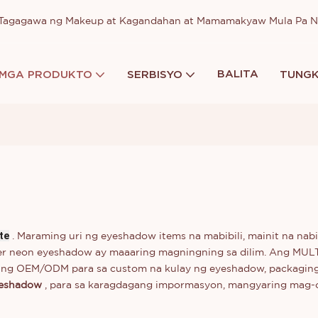
a Tagagawa ng Makeup at Kagandahan at Mamamakyaw Mula Pa 
BALITA
MGA PRODUKTO
SERBISYO
TUNGK
te
. Maraming uri ng eyeshadow items na mabibili, mainit na nab
wder neon eyeshadow ay maaaring magningning sa dilim. Ang
r ng OEM/ODM para sa custom na kulay ng eyeshadow, packaging, 
yeshadow
, para sa karagdagang impormasyon, mangyaring mag-cl