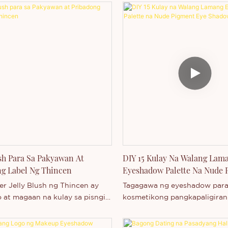
ush Para Sa Pakyawan At
DIY 15 Kulay Na Walang Lam
g Label Ng Thincen
Eyeshadow Palette Na Nude 
Eye Shadow
r Jelly Blush ng Thincen ay
Tagagawa ng eyeshadow para
o at magaan na kulay sa pisngi
kosmetikong pangkapaligiran
senyo upang magbigay ng sariwa
Group Ang aming mga pangu
og na kinang na may
produkto ay kinabibilangan ng: