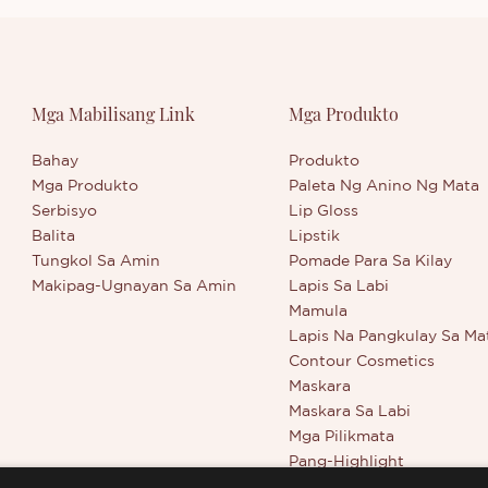
aw. Mataas ang pigmentation
buong araw. Mataas ang pigm
atagalang kulay, napapanatili
at pangmatagalang kulay, nap
g perpektong eyeshadow
ang iyong perpektong eyesh
nang matagal.· PROPESYONAL
makeup sa mahabang panahon
Mga Mabilisang Link
Mga Produkto
DAD: Gumagamit lamang ang
PROPESYONAL NA KALIDAD
ng mga sangkap na may
Gumagamit lamang ang Thin
taas na kalidad kaya anuman
sangkap na may pinakamataa
Bahay
Produkto
s ng moisture ng iyong balat,
kalidad kaya anuman ang ant
Mga Produkto
Paleta Ng Anino Ng Mata
tapon ang aming eyeshadow at
moisture ng iyong balat, hind
Serbisyo
Lip Gloss
khang kaakit-akit buong
ang aming eyeshadow at
Balita
Lipstik
magmumukhang kaakit-akit 
Tungkol Sa Amin
Pomade Para Sa Kilay
araw.
Makipag-Ugnayan Sa Amin
Lapis Sa Labi
Mamula
Lapis Na Pangkulay Sa Ma
Contour Cosmetics
Maskara
Maskara Sa Labi
Mga Pilikmata
Pang-Highlight
Mga Kagamitan Sa Kagan