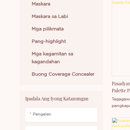
malambot
Maskara
Kosmetiko
Ang nata
nito ay 
Maskara sa Labi
na lumil
Mga pilikmata
nagpapag
mabigat 
Pang-highlight
Mga kagamitan sa
kagandahan
Buong Coverage Concealer
Pasadya
Palette 
Ipadala Ang Iyong Katanungan
Tagagaw
pangkapa
aming m
Pangalan
kinabibila
pencil, 