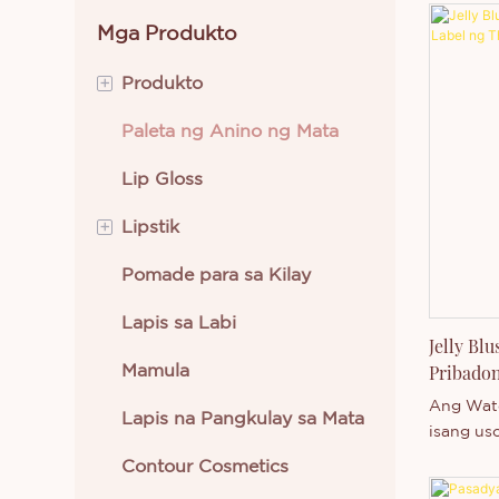
Mga Produkto
+
Produkto
Paleta ng Anino ng Mata
Pampaganda sa Mata
Lip Gloss
Pampaganda sa Labi
+
Lipstik
Mga Kagamitan sa
Pagpapaganda
Pomade para sa Kilay
Krem na Lipstik
Pampaganda sa Mukha
Lapis sa Labi
Likidong Lipstick
Jelly Bl
Pangangalaga sa Balat
Pribadon
Mamula
Pampaganda ng Katawan
Ang Wate
Lapis na Pangkulay sa Mata
isang us
Mga Bagong Dating
na idini
Contour Cosmetics
at maham
Pinakamabentang