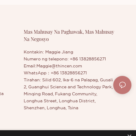
entation
Nakakabawas sa oras ng pag-remakeup
apanatili
sa loob ng isang buong araw. · Angkop:
adow
Perpekto para sa Propesyonal na Salon
.·
o Personal na Paggamit, Pangnegosyo,
Mas Mahusay Na Paghawak, Mas Mahusay
:
Kaswal, atbp. · Pagkatapos-Sale:
Na Negosyo
cen ng mga
Mayroon kaming Sistema ng Garantiya
s na
ng Kalidad at Sistema ng Serbisyo
as ng
Pagkatapos-Sale. Kung Mayroon Kang
Kontakin: Maggie Jiang
i tatapon
Anumang Pagdududa, Mangyaring
Numero ng telepono: +86 13828856271
Makipag-ugnayan sa Amin Anumang
Email:
Maggie@thincen.com
sa buong
Oras.
WhatsApp：+86 13828856271
Tirahan: Silid 602, Ika-6 na Palapag, Gusali
2, Guanghui Science and Technology Park,
ta
Minqing Road, Fukang Community,
Longhua Street, Longhua District,
Shenzhen, Longhua, Tsina
dahan