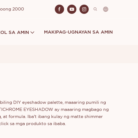
Noong 2000
MAKIPAG-UGNAYAN SA AMIN
OL SA AMIN
ibiling DIY eyeshadow palette, maaaring pumili ng
 MULTICHROME EYESHADOW ay maaaring magbago ng
at formula. Iba't ibang kulay ng matte shimmer
ick sa mga produkto sa ibaba.