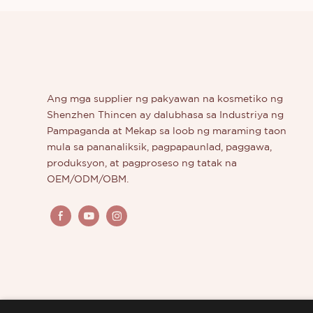
buong ar
at pangm
ang iyon
makeup 
NA KALI
Thincen 
Ang mga supplier ng pakyawan na kosmetiko ng
pinakama
Shenzhen Thincen ay dalubhasa sa Industriya ng
ang anta
Pampaganda at Mekap sa loob ng maraming taon
hindi ta
mula sa pananaliksik, pagpapaunlad, paggawa,
magmumu
produksyon, at pagproseso ng tatak na
araw.
OEM/ODM/OBM.