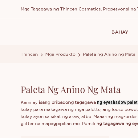
Mga Tagagawa ng Thincen Cosmetics, Propesyonal n
BAHAY
Thincen
Mga Produkto
Paleta ng Anino ng Mata
Paleta Ng Anino Ng Mata
ng eyeshadow palet
Kami ay
isang pribadong tagagawa
kulay para makagawa ng mga palette, ang loose po
kulay ayon sa sikat ng araw, atbp. Maaaring mag-orde
glitter na mapagpipilian mo. Pumili
ng tagagawa ng e