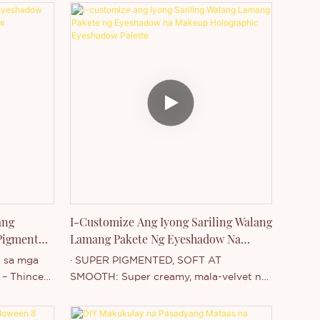
ang
I-Customize Ang Iyong Sariling Walang
Pigment
Lamang Pakete Ng Eyeshadow Na
Makeup Holographic Eyeshadow
 sa mga
· SUPER PIGMENTED, SOFT AT
Palette
 – Thincen
SMOOTH: Super creamy, mala-velvet na
nahing
malambot at makinis, madaling i-layer at
 lipstick,
i-blend.· MATATAG NA KULAY: