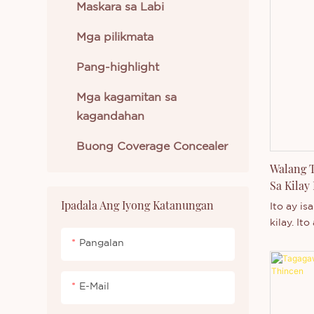
pangmata
Maskara sa Labi
Angkop i
Mga pilikmata
tulad ng 
at iba p
Pang-highlight
iyong lo
kahon. M
Mga kagamitan sa
kagandahan
Buong Coverage Concealer
Walang T
Sa Kilay
Brow Ge
Ipadala Ang Iyong Katanungan
Ito ay i
kilay. It
ang kata
Pangalan
tubig, p
pigment.
E-Mail
okasyon,
salu-salo