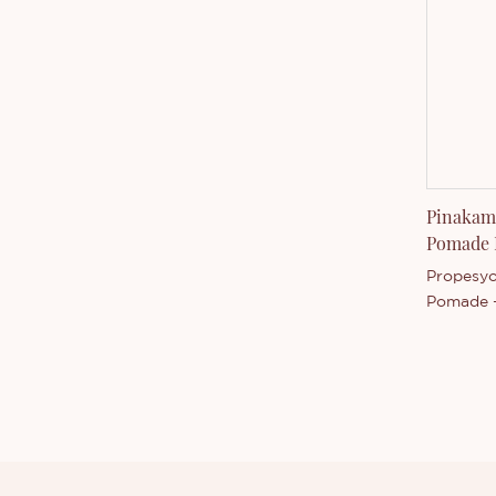
pinapabu
detalye 
Pen ay m
mga pang
Pinakam
Pomade P
Pakyawa
Propesyo
Pomade 
kumpara 
merkado,
kapantay
kalamang
pagganap,
nagtata
reputasy