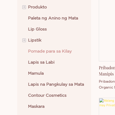
+
Produkto
Paleta ng Anino ng Mata
Pampaganda sa Mata
Lip Gloss
Pampaganda sa Labi
+
Lipstik
Mga Kagamitan sa
Pagpapaganda
Pomade para sa Kilay
Krem na Lipstik
Pampaganda sa Mukha
Lapis sa Labi
Likidong Lipstick
Pribadon
Pangangalaga sa Balat
Manipis 
Mamula
Pampaganda ng Katawan
Pribadon
Lapis na Pangkulay sa Mata
Organic 
Mga Bagong Dating
PencilIt
Contour Cosmetics
pangkulay
Pinakamabentang
napakanip
Maskara
Kosmetiko
katangian