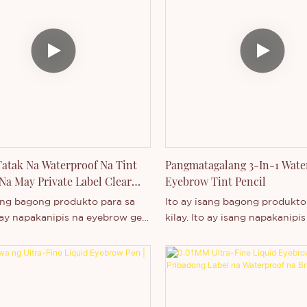
galan at mataas ang pigment.
Fibers ay naghahatid ng textu
to para sa anumang okasyon,
focus, lengthening at volumizi
paglangoy, pagkain, party, kasal
Waterproof at smudge-proof.
a. Maaari naming idagdag ang
Gamitin: I-brush nang bahag
go sa parehong produkto at
kilay, at hubugin ang mga ito
aligayang pagdating sa pagbili.
disenyo. Ang brush-on tinted 
pumupuno at nagha-highligh
kilay upang mapahusay ang n
kulay at mailagay sa tamang l
atak Na Waterproof Na Tint
Pangmatagalang 3-In-1 Wate
 Na May Private Label Clear
Eyebrow Tint Pencil
l
sang bagong produkto para sa
Ito ay isang bagong produkt
o ay napakanipis na eyebrow gel,
kilay. Ito ay isang napakanipis
ngian ay hindi tinatablan ng
pang-kilay. Ang katangian nit
angmatagalan, at mataas ang
tinatablan ng tubig, pangmata
 Angkop ito para sa anumang
mataas ang pigment. Angkop 
 tulad ng paglangoy, pagkain,
anumang okasyon, tulad ng p
, kasal, at iba pa. Maaari naming
pagkain, salu-salo, kasal, at ib