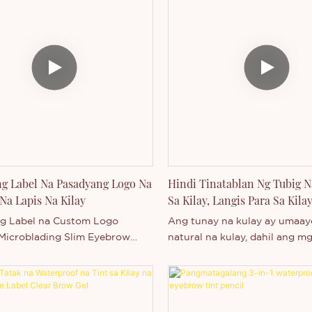
g Label Na Pasadyang Logo Na
Hindi Tinatablan Ng Tubig N
Na Lapis Na Kilay
Sa Kilay, Langis Para Sa Kila
Tagagawa Ng OEM ODM
g Label na Custom Logo
Ang tunay na kulay ay umaay
Microblading Slim Eyebrow
natural na kulay, dahil ang m
o ay isang bagong produktong
nakakatulong na mapataas an
 sa kilay. Ito ay isang
kakapalan para sa mas malus
is na lapis sa kilay, ang
hitsura ng mga kilay. Walang 
 ay hindi tinatablan ng tubig,
MINI BRUSH! Ang Soft Focus