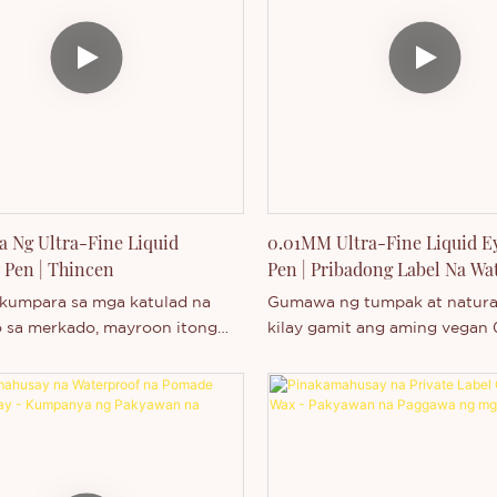
ang iyong logo sa parehong
Maaari naming idagdag ang i
 at kahon. Maligayang
sa produkto at kahon. Maliga
 sa pagbili.
pagdating sa pagbili.
 Ng Ultra-Fine Liquid
0.01MM Ultra-Fine Liquid 
Pen | Thincen
Pen | Pribadong Label Na Wa
Na Brow Liner
kumpara sa mga katulad na
Gumawa ng tumpak at natura
 sa merkado, mayroon itong
kilay gamit ang aming vegan
apantay na natatanging
eyebrow pen. Hindi tinatablan
sa mga tuntunin ng pagganap,
napapasadya, at perpekto par
hitsura, atbp., at may mabuting
private label branding. Mamili
on sa merkado. Binubuod ng
ang mga depekto ng mga
g produkto, at patuloy na