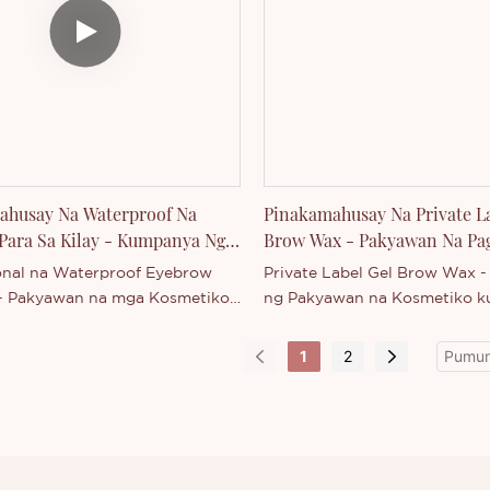
ti ang mga ito. Ang mga
ng Ultra-Fine Liquid Eyebrow
aaaring ipasadya ayon sa iyong
angailangan.
ahusay Na Waterproof Na
Pinakamahusay Na Private L
ara Sa Kilay - Kumpanya Ng
Brow Wax - Pakyawan Na Pa
n Na Kosmetiko
Mga Kosmetiko
nal na Waterproof Eyebrow
Private Label Gel Brow Wax 
- Pakyawan na mga Kosmetiko
ng Pakyawan na Kosmetiko k
sa mga katulad na produkto sa
mga katulad na produkto sa 
 mayroon itong walang
mayroon itong walang kapan
1
2
 na natatanging mga
natatanging kalamangan sa 
an sa mga tuntunin ng
tuntunin ng pagganap, kalidad
 kalidad, hitsura, atbp., at
atbp., at nagtatamasa ng ma
masa ng isang magandang
reputasyon sa merkado. Binu
on sa merkado. Binubuod ng
Thincen ang mga depekto ng