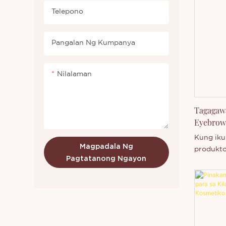
idagdag 
Telepono
produkto
pagdating
Pangalan Ng Kumpanya
Nilalaman
Tagagawa
Eyebrow 
Kung iku
Magpadala Ng
produkto
Pagtatanong Ngayon
walang k
bentahe 
kalidad, 
reputasy
Thincen 
nakaraan