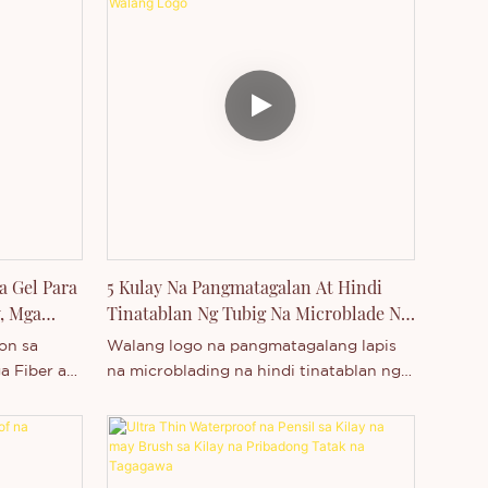
a Gel Para
5 Kulay Na Pangmatagalan At Hindi
y, Mga
Tinatablan Ng Tubig Na Microblade Na
Lapis Sa Kilay Na Walang Logo
on sa
Walang logo na pangmatagalang lapis
ga Fiber ay
na microblading na hindi tinatablan ng
g kapal at
tubig, 5 kulay na waterproof. Ito ay isang
og na
bagong produktong pang-kilay. Ito ay
halimuyak,
napakanipis na lapis na pang-kilay, ang
 Nylon
katangiang ito ay hindi tinatablan ng