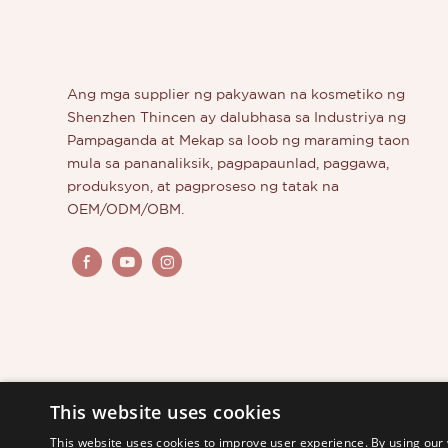
Thincen 
nakaraan
pinapabu
detalye 
Ang mga supplier ng pakyawan na kosmetiko ng
Eyebrow
Shenzhen Thincen ay dalubhasa sa Industriya ng
Kosmetik
Pampaganda at Mekap sa loob ng maraming taon
sa iyong
mula sa pananaliksik, pagpapaunlad, paggawa,
Mayroong
produksyon, at pagproseso ng tatak na
maaarin
OEM/ODM/OBM.
panganga
may iba't
ng kilay
customer
isinapers
Hindi tin
nito ang
mamantsa
mga cust
This website uses cookies
perpekto
This website uses cookies to improve user experience. By using our 
naaapekt