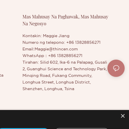
oy na
na pinapabuti ang mga ito. Ang mga
iyong mga pangangailangan.
 mga
detalye ng Tagagawa ng Quality Tinted
Mas Mahusay Na Paghawak, Mas Mahusay
 Brow Wax -
Eyebrow Styling Wax | Thincen ay
Na Negosyo
osmetiko
maaaring ipasadya ayon sa iyong mga
 iyong
pangangailangan. Kung ikukumpara sa
mga katulad na produkto sa merkado,
Kontakin: Maggie Jiang
mayroon itong walang kapantay na
Numero ng telepono: +86 13828856271
natatanging bentahe sa mga tuntunin
Email:
Maggie@thincen.com
ng pagganap, kalidad, hitsura, atbp., at
WhatsApp：+86 13828856271
may mabuting reputasyon sa merkado.
Tirahan: Silid 602, Ika-6 na Palapag, Gusali
Binubuod ng Thincen ang mga depekto
2, Guanghui Science and Technology Park,
ng mga nakaraang produkto, at patuloy
ta
Minqing Road, Fukang Community,
na pinapabuti ang mga ito. Ang mga
Longhua Street, Longhua District,
detalye ng Tinted Eyebrow Styling Wax
Shenzhen, Longhua, Tsina
ay maaaring ipasadya ayon sa iyong
mga pangangailangan.
×
dahan
r