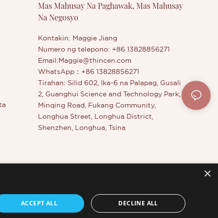
Mas Mahusay Na Paghawak, Mas Mahusay
Na Negosyo
Kontakin: Maggie Jiang
Numero ng telepono: +86 13828856271
Email:
Maggie@thincen.com
WhatsApp：+86 13828856271
Tirahan: Silid 602, Ika-6 na Palapag, Gusali
2, Guanghui Science and Technology Park,
ta
Minqing Road, Fukang Community,
Longhua Street, Longhua District,
Shenzhen, Longhua, Tsina
×
dahan
r
ACCEPT ALL
DECLINE ALL