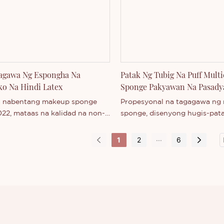
na hanay ng mga serye ng
. Maaari kayong makipag-
sa amin kung interesado kayo
 bagong labas na produkto -
 Mga Kagamitan sa Makeup o
aman ang higit pa tungkol sa
agawa Ng Espongha Na
Patak Ng Tubig Na Puff Multi
umpanya.
o Na Hindi Latex
Sponge Pakyawan Na Pasady
a nabentang makeup sponge
Propesyonal na tagagawa ng
22, mataas na kalidad na non-
sponge, disenyong hugis-pata
 mapagkakatiwalaan,
opsyonal na puff multi-color
rtahan ng kahon ang
ng sariling tatak, pagpapasad
...
1
2
6
adya ng pribadong tatak.
pribadong tatak.