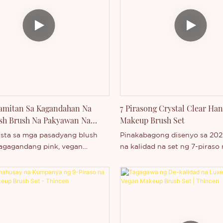
amitan Sa Kagandahan Na
7 Pirasong Crystal Clear Han
sh Brush Na Pakyawan Na
Makeup Brush Set
ng
ista sa mga pasadyang blush
Pinakabagong disenyo sa 202
agagandang pink, vegan
na kalidad na set ng 7-piras
c hair na maaaring ipasadya sa
brush, maaaring gamitin para
ibadong tatak.
mukha/labi, dilaw at malinaw
hawakan, mataas na kalidad.