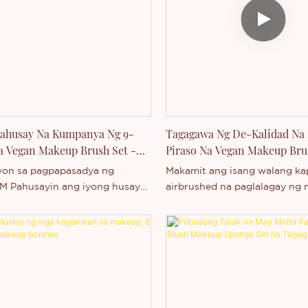
ahusay Na Kumpanya Ng 9-
Tagagawa Ng De-Kalidad Na 
a Vegan Makeup Brush Set -
Piraso Na Vegan Makeup Brus
Thincen
on sa pagpapasadya ng
Makamit ang isang walang ka
 Pahusayin ang iyong husay
airbrushed na paglalagay ng
p gamit ang high-performance
gamit ang de-kalidad na prop
 brush set na ito. Tinitiyak ng
set ng brush na ito. Ginawa 
 na synthetic bristles ang
mga de-kalidad na sintetikong
wless at tuluy-tuloy na
at makinis na mga hawakan n
on sa bawat oras. Magtanong
kahoy, ang mga cruelty-free 
ito ay nagbibigay ng ekspert
katumpakan at versatility.