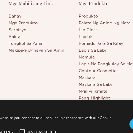
Mga Mabilisang Link
Mga Produkto
Bahay
Produkto
Mga Produkto
Paleta Ng Anino Ng Mata
Serbisyo
Lip Gloss
Balita
Lipstik
Tungkol Sa Amin
Pomade Para Sa Kilay
Makipag-Ugnayan Sa Amin
Lapis Sa Labi
Mamula
Lapis Na Pangkulay Sa Ma
Contour Cosmetics
Maskara
Maskara Sa Labi
Mga Pilikmata
Pang-Highlight
Mga Kagamitan Sa Kagan
Buong Coverage Conceale
website you consent to all cookies in accordance with our Cookie
GETING
UNCLASSIFIED