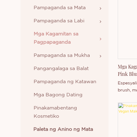
Pampaganda sa Mata
Pampaganda sa Labi
Mga Kagamitan sa
Pagpapaganda
Pampaganda sa Mukha
Mga Kag
Pangangalaga sa Balat
Pink Blu
Pasadya
Pampaganda ng Katawan
Espesyal
brush, m
Mga Bagong Dating
syntheti
iyong pr
Pinakamabentang
Kosmetiko
Paleta ng Anino ng Mata