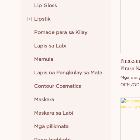
Lip Gloss
+
Lipstik
Pomade para sa Kilay
Krem na Lipstik
Lapis sa Labi
Likidong Lipstick
Mamula
Pinakam
Piraso N
Lapis na Pangkulay sa Mata
Thincen
Mga opsy
OEM/ODM
Contour Cosmetics
sa makeu
Maskara
at trendy
malambot
Maskara sa Labi
isang fla
aplikasy
Mga pilikmata
ngayon!