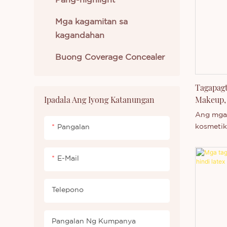
Pang-highlight
Mga kagamitan sa
kagandahan
Buong Coverage Concealer
Tagapag
Ipadala Ang Iyong Katanungan
Makeup, 
Ang mga 
kosmetik
Pangalan
brush ay
mabibili
E-Mail
China. D
kapasida
mapagku
Telepono
teknoloh
Technolo
mag-isa
Pangalan Ng Kumpanya