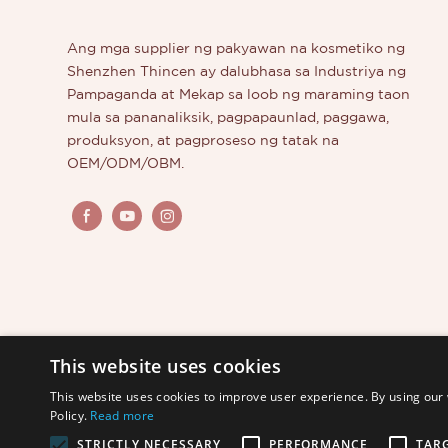
Ang mga supplier ng pakyawan na kosmetiko ng
Shenzhen Thincen ay dalubhasa sa Industriya ng
Pampaganda at Mekap sa loob ng maraming taon
mula sa pananaliksik, pagpapaunlad, paggawa,
produksyon, at pagproseso ng tatak na
OEM/ODM/OBM.
This website uses cookies
This website uses cookies to improve user experience. By using our 
Policy.
Read more
STRICTLY NECESSARY
PERFORMANCE
TAR