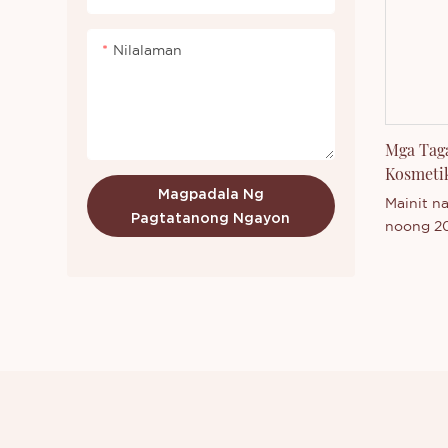
malawak 
produkto
Nilalaman
ugnayan 
sa aming
Iba Pang
nais mal
Mga Tag
aming k
Kosmetik
Magpadala Ng
Mainit n
Pagtatanong Ngayon
noong 20
latex na
sinusupo
pagpapas