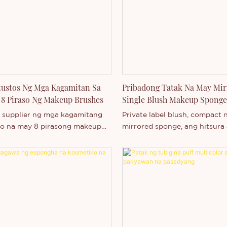
tustos Ng Mga Kagamitan Sa
Pribadong Tatak Na May Mir
8 Piraso Ng Makeup Brushes
Single Blush Makeup Sponge
Tagagawa
supplier ng mga kagamitang
Private label blush, compact
o na may 8 pirasong makeup
mirrored sponge, ang hitsura 
 may pribadong label na
packaging ay sumusuporta s
 sa Thincen Main sa Guangdong,
pagpapasadya ng pribadong l
ahil sa aming malakas na
d sa produksyon at
mpitensyang antas ng
iya, ang Shenzhen Thincen
gy Co., Ltd. ay may kakayahang
 na bumuo at gumawa ng