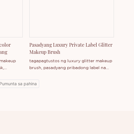
color
Pasadyang Luxury Private Label Glitter
ang
Makeup Brush
 makeup
tagapagtustos ng luxury glitter makeup
k,
brush, pasadyang pribadong label na
, pakyawan
makeup brush
ya ng