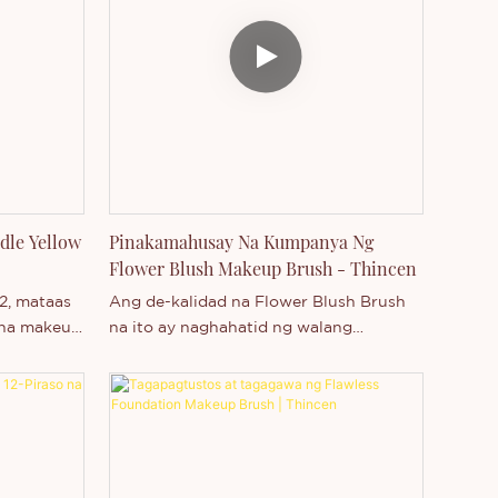
dle Yellow
Pinakamahusay Na Kumpanya Ng
Flower Blush Makeup Brush - Thincen
2, mataas
Ang de-kalidad na Flower Blush Brush
o na makeup
na ito ay naghahatid ng walang
 sa
kapintasan at airbrushed na makeup
 na
finish. Magtanong ngayon tungkol sa
aming kumpletong linya ng mga
premium na makeup brush at tools!