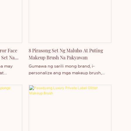
ror Face
8 Pirasong Set Ng Maluho At Puting
 Set Na
Makeup Brush Na Pakyawan
 na may
Gumawa ng sarili mong brand, i-
at
personalize ang mga makeup brush,
a
suportahan ang pagpapasadya ng 8-
abel.
count, 16-count na luxury white makeup
brush sets.