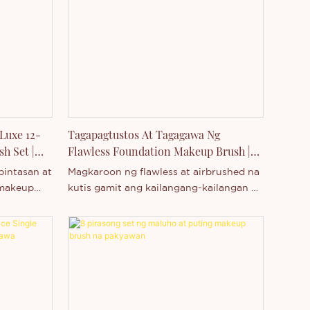
Luxe 12-
Tagapagtustos At Tagagawa Ng
h Set |
Flawless Foundation Makeup Brush |
Thincen
pintasan at
Magkaroon ng flawless at airbrushed na
 makeup
kutis gamit ang kailangang-kailangan na
esyonal na
foundation brush na ito. Magagamit sa
gamit ang
lahat ng uri ng makeup products.
 bristles
Magtanong ngayon tungkol sa aming
a gawa sa
kumpletong linya ng mga propesyonal
na brush na
na makeup brushes at tools!
ong