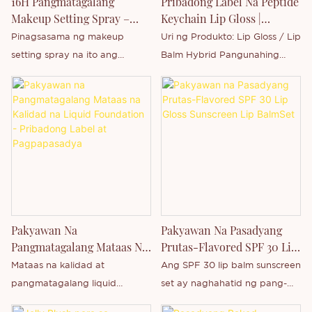
16H Pangmatagalang
Pribadong Label Na Peptide
sa pasadyang lasa at
Makeup Setting Spray –
Keychain Lip Gloss |
packaging Handa na para sa
Hindi Tinatablan Ng Tubig,
Maaring Isuot Na
Pinagsasama ng makeup
Uri ng Produkto: Lip Gloss / Lip
pakyawan at pribadong label
Hydrating At Pribadong
Pangangalaga Sa Labi
setting spray na ito ang
Balm Hybrid Pangunahing
Label
advanced film-forming
Sangkap: Peptides + Vitamin E
technology at lightweight
Tekstura: Makinis, Hindi
hydration para sa soft-focus at
Malagkit Tapos: Makintab,
dewy finish na tumatagal nang
Hydrating Uri ng Tube: Pigain
hanggang 16 na oras.
na Tube na may Opsyon sa
Pag-hang ng Butas
Pagpapasadya: ✔ Logo ✔
Pormula ✔ Packaging ✔
Disenyo Modelo ng Negosyo:
Pakyawan Na
Pakyawan Na Pasadyang
Pakyawan / Pribadong Label /
Pangmatagalang Mataas Na
Prutas-Flavored SPF 30 Lip
OEM / ODM
Kalidad Na Liquid
Gloss Sunscreen Lip
Mataas na kalidad at
Ang SPF 30 lip balm sunscreen
Foundation - Pribadong
BalmSet
pangmatagalang liquid
set ay naghahatid ng pang-
Label At Pagpapasadya
foundation na may mga
araw-araw na pangangalaga