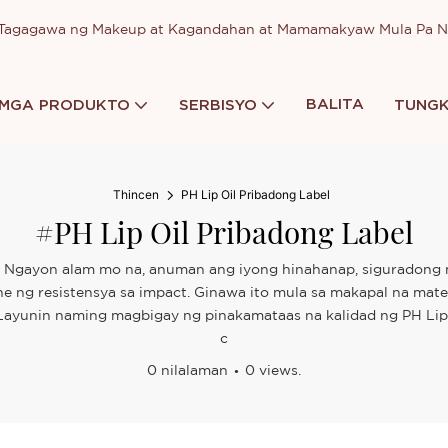
a Tagagawa ng Makeup at Kagandahan at Mamamakyaw Mula Pa 
BALITA
MGA PRODUKTO
SERBISYO
TUNGK
Thincen
PH Lip Oil Pribadong Label
#PH Lip Oil Pribadong Label
l. Ngayon alam mo na, anuman ang iyong hinahanap, siguradong 
e ng resistensya sa impact. Ginawa ito mula sa makapal na mater
 .Layunin naming magbigay ng pinakamataas na kalidad ng PH Li
c
0 nilalaman
0 views.