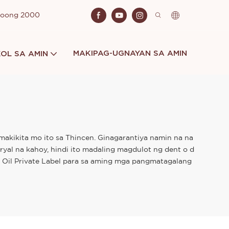
Noong 2000
MAKIPAG-UGNAYAN SA AMIN
OL SA AMIN
makikita mo ito sa Thincen. Ginagarantiya namin na na
yal na kahoy, hindi ito madaling magdulot ng dent o d
p Oil Private Label para sa aming mga pangmatagalang