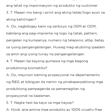
ang lahat ng impormasyon ng produkto ng customer.
3. T: Maaari mo bang i-print ang aking tatak/logo ayon sa
aking kahilingan?
A: Oo, nagbibigay kami ng serbisyo ng OEM at ODM,
kabilang ang pag-imprenta ng logo ng tatak, pattern,
pangalan ng kumpanya, numero ng telepono, atbp. batay
sa iyong pangangailangan. Huwag mag-atubiling ipaalam
sa amin ang iyong tunay na pangangailangan.
4. T: Maaari ba kayong gumawa ng mga bagong
produktong kosmetiko?
A: Oo, mayroon kaming propesyonal na departamento
ng R&D, at bibigyan ka namin ng pinakaperpektong mga
produktong pampaganda sa pamamagitan ng
propesyonal na kaalaman.
5. T: Nagte-test ba kayo sa mga hayop?
A: Hindi, ang aming mga produkto ay 100% cruelty-free.