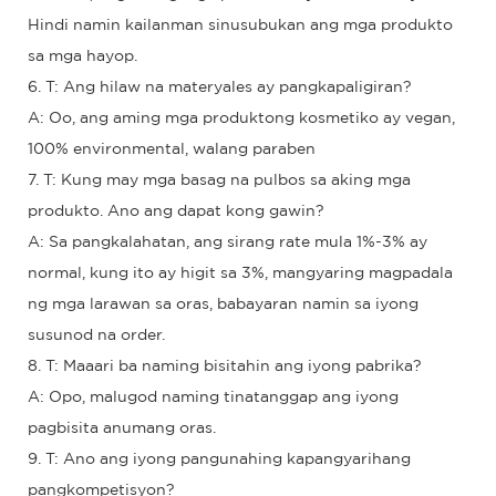
Hindi namin kailanman sinusubukan ang mga produkto
sa mga hayop.
6. T: Ang hilaw na materyales ay pangkapaligiran?
A: Oo, ang aming mga produktong kosmetiko ay vegan,
100% environmental, walang paraben
7. T: Kung may mga basag na pulbos sa aking mga
produkto. Ano ang dapat kong gawin?
A: Sa pangkalahatan, ang sirang rate mula 1%-3% ay
normal, kung ito ay higit sa 3%, mangyaring magpadala
ng mga larawan sa oras, babayaran namin sa iyong
susunod na order.
8. T: Maaari ba naming bisitahin ang iyong pabrika?
A: Opo, malugod naming tinatanggap ang iyong
pagbisita anumang oras.
9. T: Ano ang iyong pangunahing kapangyarihang
pangkompetisyon?