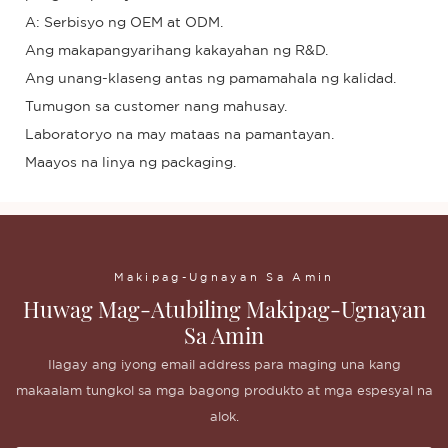
A: Serbisyo ng OEM at ODM.
Ang makapangyarihang kakayahan ng R&D.
Ang unang-klaseng antas ng pamamahala ng kalidad.
Tumugon sa customer nang mahusay.
Laboratoryo na may mataas na pamantayan.
Maayos na linya ng packaging.
Makipag-Ugnayan Sa Amin
Huwag Mag-Atubiling Makipag-Ugnayan
Sa Amin
Ilagay ang iyong email address para maging una kang
makaalam tungkol sa mga bagong produkto at mga espesyal na
alok.