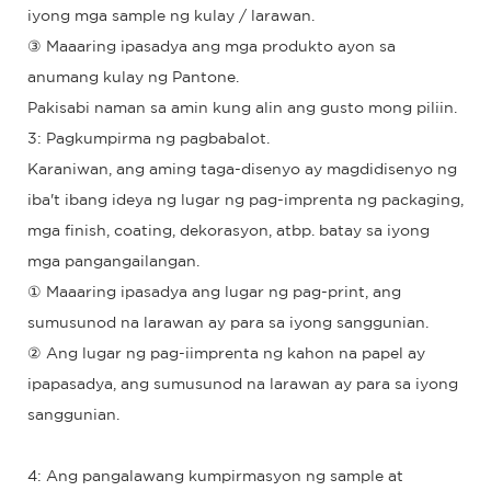
iyong mga sample ng kulay / larawan.
③ Maaaring ipasadya ang mga produkto ayon sa
anumang kulay ng Pantone.
Pakisabi naman sa amin kung alin ang gusto mong piliin.
3: Pagkumpirma ng pagbabalot.
Karaniwan, ang aming taga-disenyo ay magdidisenyo ng
iba't ibang ideya ng lugar ng pag-imprenta ng packaging,
mga finish, coating, dekorasyon, atbp. batay sa iyong
mga pangangailangan.
① Maaaring ipasadya ang lugar ng pag-print, ang
sumusunod na larawan ay para sa iyong sanggunian.
② Ang lugar ng pag-iimprenta ng kahon na papel ay
ipapasadya, ang sumusunod na larawan ay para sa iyong
sanggunian.
4: Ang pangalawang kumpirmasyon ng sample at