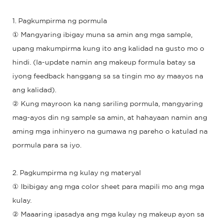
1. Pagkumpirma ng pormula
① Mangyaring ibigay muna sa amin ang mga sample,
upang makumpirma kung ito ang kalidad na gusto mo o
hindi. (Ia-update namin ang makeup formula batay sa
iyong feedback hanggang sa sa tingin mo ay maayos na
ang kalidad).
② Kung mayroon ka nang sariling pormula, mangyaring
mag-ayos din ng sample sa amin, at hahayaan namin ang
aming mga inhinyero na gumawa ng pareho o katulad na
pormula para sa iyo.
2. Pagkumpirma ng kulay ng materyal
① Ibibigay ang mga color sheet para mapili mo ang mga
kulay.
② Maaaring ipasadya ang mga kulay ng makeup ayon sa