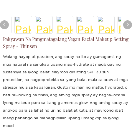
Pakyawan Na Pangmatagalang Vegan Facial Makeup Setting
Spray - Thinsen
Walang hayop at paraben, ang spray na ito ay gumagamit ng
mga natural na sangkap upang mag-hydrate at magbigay ng
sustansya sa iyong balat. Mayroon din itong SPF 30 sun
protection, na nagpoprotekta sa iyong balat mula sa araw at mga
stressor mula sa kapaligiran. Gusto mo man ng matte, hydrated, o
natural-looking na finish, ang aming mga spray ay nagha-lock sa
iyong makeup para sa isang glamorous glow. Ang aming spray ay
angkop para sa lahat ng uri ng balat at kutis, at mayroong iba't
ibang pabango na mapagpipilian upang umangkop sa iyong
mood.