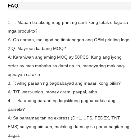
FAQ:
1. T: Maaari ba akong mag-print ng sarili kong tatak o logo sa
mga produkto?
A: Oo naman, malugod na tinatanggap ang OEM printing logo.
2.Q: Mayroon ka bang MOQ?
A: Karaniwan ang aming MOQ ay 50PCS. Kung ang iyong
order ay mas mababa sa dami na ito, mangyaring makipag-
ugnayan sa akin.
3. T: Aling paraan ng pagbabayad ang maaari kong piliin?
A: T/T, west-union, money gram, paypal, atbp.
4. T: Sa anong paraan ng logistikong pagpapadala ang
parsela?
A: Sa pamamagitan ng express (DHL, UPS, FEDEX, TNT,
EMS) sa iyong pintuan, malaking dami ay sa pamamagitan ng
dagat.