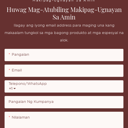
Makipag-Ugnayan Sa Amin
Huwag Mag-Atubiling Makipag-Ugnayan
Sa Amin
Ilagay ang iyong email address para maging una kang
makaalam tungkol sa mga bagong produkto at mga espesyal na
alok.
Pangalan
Email
Telepono/whatsApp
+1
Pangalan Ng Kumpanya
Nilalaman