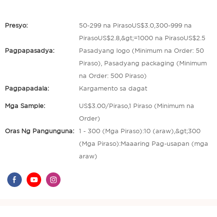
Presyo:
50-299 na PirasoUS$3.0,300-999 na
PirasoUS$2.8,&gt;=1000 na PirasoUS$2.5
Pagpapasadya:
Pasadyang logo (Minimum na Order: 50
Piraso), Pasadyang packaging (Minimum
na Order: 500 Piraso)
Pagpapadala:
Kargamento sa dagat
Mga Sample:
US$3.00/Piraso,1 Piraso (Minimum na
Order)
Oras Ng Pangunguna:
1 - 300 (Mga Piraso):10 (araw),&gt;300
(Mga Piraso):Maaaring Pag-usapan (mga
araw)