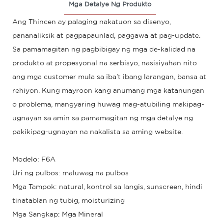
Mga Detalye Ng Produkto
Ang Thincen ay palaging nakatuon sa disenyo,
pananaliksik at pagpapaunlad, paggawa at pag-update.
Sa pamamagitan ng pagbibigay ng mga de-kalidad na
produkto at propesyonal na serbisyo, nasisiyahan nito
ang mga customer mula sa iba't ibang larangan, bansa at
rehiyon. Kung mayroon kang anumang mga katanungan
o problema, mangyaring huwag mag-atubiling makipag-
ugnayan sa amin sa pamamagitan ng mga detalye ng
pakikipag-ugnayan na nakalista sa aming website.
Modelo: F6A
Uri ng pulbos: maluwag na pulbos
Mga Tampok: natural, kontrol sa langis, sunscreen, hindi
tinatablan ng tubig, moisturizing
Mga Sangkap: Mga Mineral