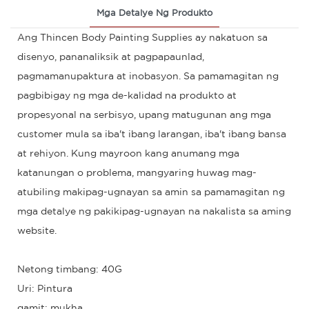
Mga Detalye Ng Produkto
Ang Thincen Body Painting Supplies ay nakatuon sa
disenyo, pananaliksik at pagpapaunlad,
pagmamanupaktura at inobasyon. Sa pamamagitan ng
pagbibigay ng mga de-kalidad na produkto at
propesyonal na serbisyo, upang matugunan ang mga
customer mula sa iba't ibang larangan, iba't ibang bansa
at rehiyon. Kung mayroon kang anumang mga
katanungan o problema, mangyaring huwag mag-
atubiling makipag-ugnayan sa amin sa pamamagitan ng
mga detalye ng pakikipag-ugnayan na nakalista sa aming
website.
Netong timbang: 40G
Uri: Pintura
gamit: mukha