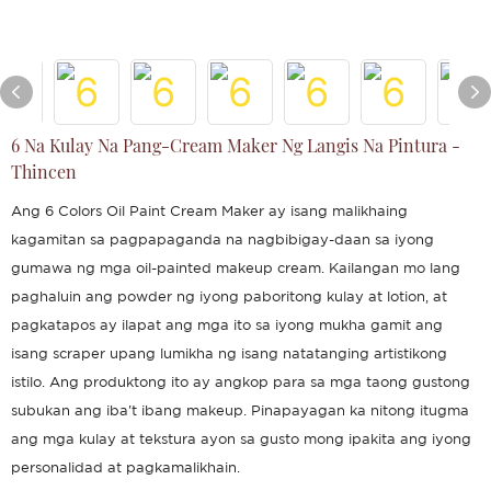
6 Na Kulay Na Pang-Cream Maker Ng Langis Na Pintura -
Thincen
Ang 6 Colors Oil Paint Cream Maker ay isang malikhaing
kagamitan sa pagpapaganda na nagbibigay-daan sa iyong
gumawa ng mga oil-painted makeup cream. Kailangan mo lang
paghaluin ang powder ng iyong paboritong kulay at lotion, at
pagkatapos ay ilapat ang mga ito sa iyong mukha gamit ang
isang scraper upang lumikha ng isang natatanging artistikong
istilo. Ang produktong ito ay angkop para sa mga taong gustong
subukan ang iba't ibang makeup. Pinapayagan ka nitong itugma
ang mga kulay at tekstura ayon sa gusto mong ipakita ang iyong
personalidad at pagkamalikhain.