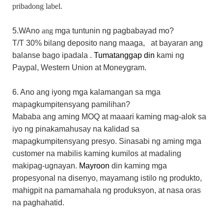
pribadong label.
5.W
Ano
ang
mga tuntunin ng pagbabayad mo?
T/T 30%
bilang
deposito nang maaga,
at bayaran ang
balanse bago ipadala
.
Tumatanggap din
kami
ng
Paypal,
Western Union
at Moneygram.
6. Ano ang iyong mga kalamangan sa mga
mapagkumpitensyang pamilihan?
Mababa ang aming MOQ at maaari kaming mag-alok sa
iyo ng pinakamahusay na kalidad sa
mapagkumpitensyang presyo. Sinasabi ng aming mga
customer na mabilis kaming kumilos at madaling
makipag-ugnayan.
Mayroon
din
kaming mga
propesyonal na disenyo, mayamang istilo ng produkto,
mahigpit na pamamahala ng produksyon, at nasa oras
na paghahatid.