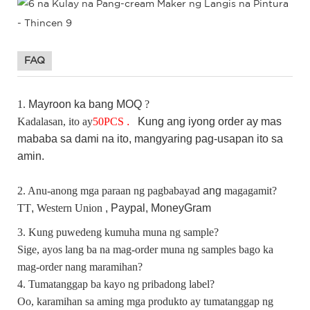
FAQ
1.
Mayroon ka bang
MOQ
?
Kadalasan, ito ay
50
PCS
.
Kung
ang iyong order ay mas
mababa sa dami na ito, mangyaring pag-usapan ito sa
amin.
2. Anu-anong mga paraan ng pagbabayad
ang
magagamit?
TT
,
Western Union
, Paypal,
MoneyGram
3. Kung puwedeng kumuha muna ng sample?
Sige, ayos lang ba na mag-order muna ng samples bago ka
mag-order nang maramihan?
4. Tumatanggap ba kayo ng pribadong label?
Oo, karamihan sa aming mga produkto ay tumatanggap ng