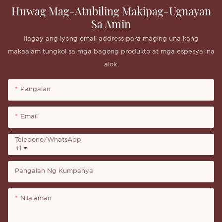
Huwag Mag-Atubiling Makipag-Ugnayan
Sa Amin
Ilagay ang iyong email address para maging una kang
makaalam tungkol sa mga bagong produkto at mga espesyal na
alok.
Pangalan
Email
Telepono/whatsApp
+1
Pangalan Ng Kumpanya
Nilalaman