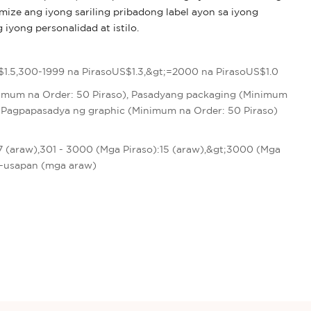
ze ang iyong sariling pribadong label ayon sa iyong
iyong personalidad at istilo.
$1.5,300-1999 na PirasoUS$1.3,&gt;=2000 na PirasoUS$1.0
imum na Order: 50 Piraso), Pasadyang packaging (Minimum
, Pagpapasadya ng graphic (Minimum na Order: 50 Piraso)
t
:7 (araw),301 - 3000 (Mga Piraso):15 (araw),&gt;3000 (Mga
g-usapan (mga araw)