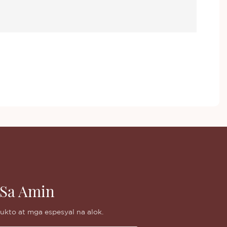
Sa Amin
kto at mga espesyal na alok.