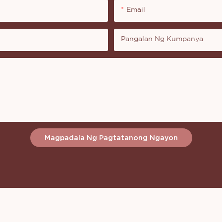
Email
Pangalan Ng Kumpanya
Magpadala Ng Pagtatanong Ngayon