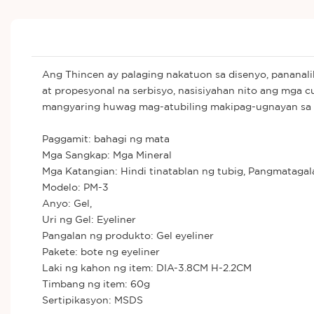
Ang Thincen ay palaging nakatuon sa disenyo, panana
at propesyonal na serbisyo, nasisiyahan nito ang mga
mangyaring huwag mag-atubiling makipag-ugnayan sa a
Paggamit: bahagi ng mata
Mga Sangkap: Mga Mineral
Mga Katangian: Hindi tinatablan ng tubig, Pangmatagal
Modelo: PM-3
Anyo: Gel,
Uri ng Gel: Eyeliner
Pangalan ng produkto: Gel eyeliner
Pakete: bote ng eyeliner
Laki ng kahon ng item: DIA-3.8CM H-2.2CM
Timbang ng item: 60g
Sertipikasyon: MSDS