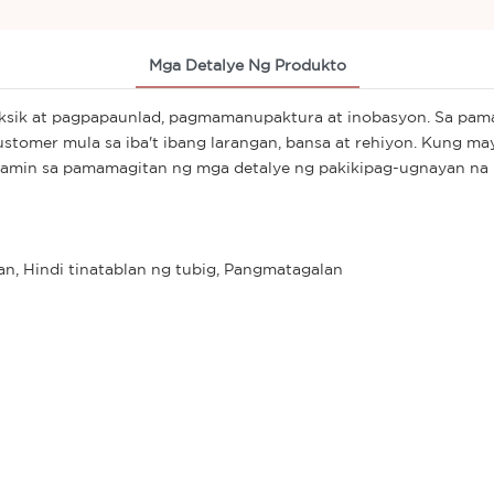
Mga Detalye Ng Produkto
liksik at pagpapaunlad, pagmamanupaktura at inobasyon. Sa pam
 customer mula sa iba't ibang larangan, bansa at rehiyon. Kung
min sa pamamagitan ng mga detalye ng pakikipag-ugnayan na na
an, Hindi tinatablan ng tubig, Pangmatagalan