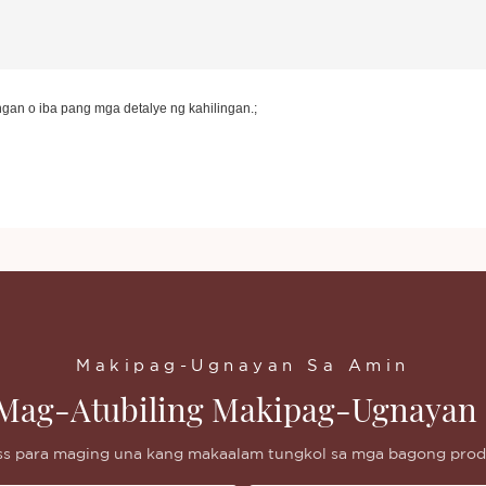
an o iba pang mga detalye ng kahilingan.;
Makipag-Ugnayan Sa Amin
Mag-Atubiling Makipag-Ugnayan 
ess para maging una kang makaalam tungkol sa mga bagong produ