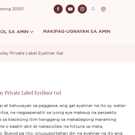
Noong 2000
MAKIPAG-UGNAYAN SA AMIN
OL SA AMIN
ay Private Label Eyeliner Gel
 Private Label Eyeliner Gel
 at kahusayan sa paggawa, ang gel eyeliner na ito ay water-
ntsa, na nagpapanatili sa iyong eye makeup na perpekto
la sa klasikong itim hanggang sa makabagong maraming
e o kaakit-akit at nakasisilaw na hitsura sa mata,
. Bukod pa rito, sinusuportahan din ng eyeliner na ito ang