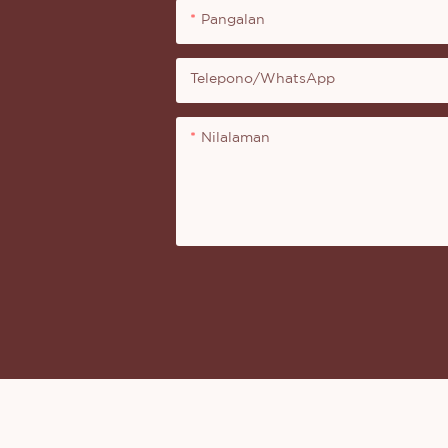
Pangalan
Telepono/whatsApp
Nilalaman