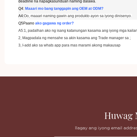
deadline na napagkasunduan naming dalawa.
Q4:
Maaari mo bang tanggapin ang OEM at ODM?
A4:
Oo, maaari naming gawin ang produkto ayon sa iyong dinisenyo.
Q5
Paano
ako gagawa ng order?
A5:1, padalhan ako ng isang katanungan kasama ang iyong mga kailang
2, Magpadala ng mensahe sa akin kasama ang Trade manager sa ;
3, I-add ako sa whats app para mas marami akong makausap
Huwag 
Ilagay ang iyong email addr