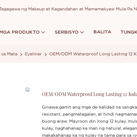
a Tagagawa ng Makeup at Kagandahan at Mamamakyaw Mula Pa 
BALITA
MGA PRODUKTO
SERBISYO
TUNGK
 sa Mata
Eyeliner
OEM/ODM Waterproof Long Lasting 12 Kul
OEM/ODM Waterproof Long Lasting 12 Kulay
Ginawa gamit ang mga de-kalidad na sangkap
resistant, pangmatagalan, at hindi nagmama
buong araw. Mayroon din itong 12 kulay, mu
kulay, naghahanap ka man ng natural, elegant
makakahanap ka ng kulay na tama para sa iyo