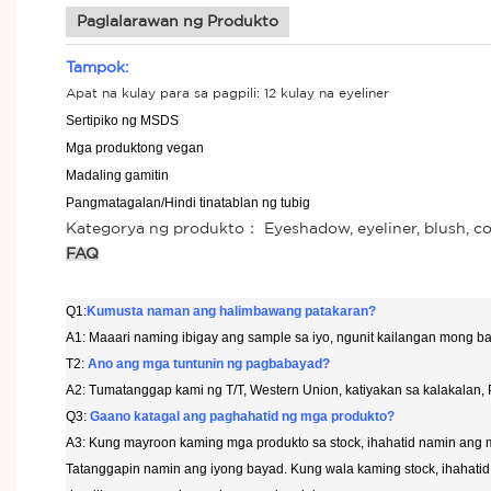
Paglalarawan ng Produkto
Tampok:
Apat na kulay para sa pagpili: 12 kulay na eyeliner
Sertipiko ng MSDS
Mga produktong vegan
Madaling gamitin
Pangmatagalan/Hindi tinatablan ng tubig
Kategorya ng produkto： Eyeshadow, eyeliner, blush, conce
FAQ
Q1:
Kumusta naman ang halimbawang patakaran?
A1: Maaari naming ibigay ang sample sa iyo, ngunit kailangan mong b
T2:
Ano ang mga tuntunin ng pagbabayad?
A2: Tumatanggap kami ng T/T, Western Union, katiyakan sa kalakalan,
Q3:
Gaano katagal ang paghahatid ng mga produkto?
A3: Kung mayroon kaming mga produkto sa stock, ihahatid namin ang m
Tatanggapin namin ang iyong bayad. Kung wala kaming stock, ihahati