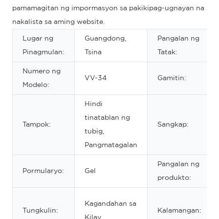
pamamagitan ng impormasyon sa pakikipag-ugnayan na
nakalista sa aming website.
Lugar ng
Guangdong,
Pangalan ng
Pinagmulan:
Tsina
Tatak:
Numero ng
VV-34
Gamitin:
Modelo:
Hindi
tinatablan ng
Tampok:
Sangkap:
tubig,
Pangmatagalan
Pangalan ng
Pormularyo:
Gel
produkto:
Kagandahan sa
Tungkulin:
Kalamangan:
Kilay