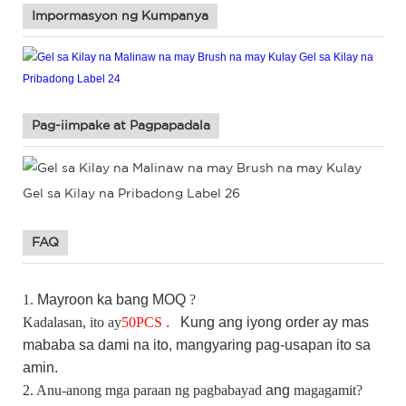
Impormasyon ng Kumpanya
Pag-iimpake at Pagpapadala
FAQ
1.
Mayroon ka bang
MOQ
?
Kadalasan, ito ay
50
PCS
.
Kung
ang iyong order ay mas
mababa sa dami na ito, mangyaring pag-usapan ito sa
amin.
2. Anu-anong mga paraan ng pagbabayad
ang
magagamit?