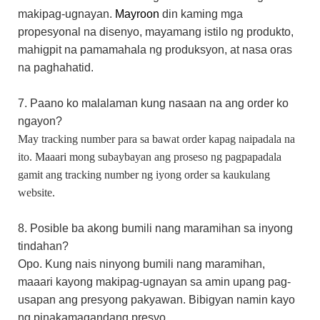
makipag-ugnayan.
Mayroon
din
kaming mga
propesyonal na disenyo, mayamang istilo ng produkto,
mahigpit na pamamahala ng produksyon, at nasa oras
na paghahatid.
7. Paano ko malalaman kung nasaan na ang order ko
ngayon?
May tracking number para sa bawat order kapag naipadala na
ito. Maaari mong subaybayan ang proseso ng pagpapadala
gamit ang tracking number ng iyong order sa kaukulang
website.
8. Posible ba akong bumili nang maramihan sa inyong
tindahan?
Opo. Kung nais ninyong bumili nang maramihan,
maaari kayong makipag-ugnayan sa amin upang pag-
usapan ang presyong pakyawan. Bibigyan namin kayo
ng pinakamagandang presyo.