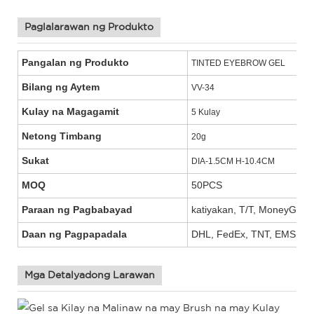
Paglalarawan ng Produkto
Pangalan ng Produkto
TINTED EYEBROW GEL
Bilang ng Aytem
VV-34
Kulay na Magagamit
5 Kulay
Netong Timbang
20g
Sukat
DIA-1.5CM H-10.4CM
MOQ
50PCS
Paraan ng Pagbabayad
katiyakan, T/T, MoneyGram,
Daan ng Pagpapadala
DHL, FedEx, TNT, EMS, UP
Mga Detalyadong Larawan