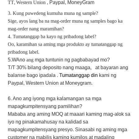
TT
,
Western Union
, Paypal,
MoneyGram
3. Kung puwedeng kumuha muna ng sample?
Sige, ayos lang ba na mag-order muna ng samples bago ka
mag-order nang maramihan?
4. Tumatanggap ba kayo ng pribadong label?
Oo, karamihan sa aming mga produkto ay tumatanggap ng
pribadong label.
5.W
Ano
ang
mga tuntunin ng pagbabayad mo?
T/T 30%
bilang
deposito nang maaga,
at bayaran ang
balanse bago ipadala
.
Tumatanggap din
kami
ng
Paypal,
Western Union
at Moneygram.
6. Ano ang iyong mga kalamangan sa mga
mapagkumpitensyang pamilihan?
Mababa ang aming MOQ at maaari kaming mag-alok sa
iyo ng pinakamahusay na kalidad sa
mapagkumpitensyang presyo. Sinasabi ng aming mga
customer na mabilis kaming kumilos at madaling