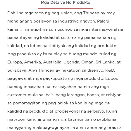
Mga Detalye Ng Produkto
Dahil sa mga taon ng pag-unlad, ang Thincen ay may
mahalagang posisyon sa industriya ngayon. Palagi
kaming mahigpit na sumusunod sa mga internasyonal na
pamantayan ng kalidad at sistema ng pamamahala ng
kalidad, na lubos na tinitiyak ang kalidad ng produkto.
Ang produkto ay isusuplay sa buong mundo, tulad ng
Europa, Amerika, Australia, Uganda, Oman, Sri Lanka, at
Surabaya. Ang Thincen ay nakatuon sa disenyo, R&D,
paggawa, at mga pag-update ng mga produkto. Lubos
naming inaasahan na masisiyahan namin ang mga
customer mula sa iba't ibang larangan, bansa, at rehiyon
sa pamamagitan ng pag-aalok sa kanila ng mga de-
kalidad na produkto at propesyonal na serbisyo. Kung
mayroon kang anumang mga katanungan o problema,
mangyaring makipag-ugnayan sa amin anumang oras sa