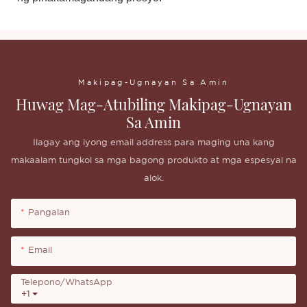
Makipag-Ugnayan Sa Amin
Huwag Mag-Atubiling Makipag-Ugnayan
Sa Amin
Ilagay ang iyong email address para maging una kang
makaalam tungkol sa mga bagong produkto at mga espesyal na
alok.
Pangalan
Email
Telepono/whatsApp
+1