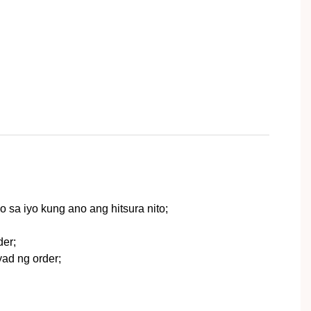
 sa iyo kung ano ang hitsura nito;
der;
ad ng order;