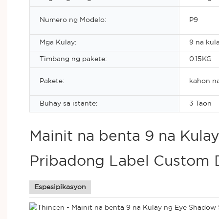
Numero ng Modelo:
P9
Mga Kulay:
9 na kul
Timbang ng pakete:
0.15KG
Pakete:
kahon na
Buhay sa istante:
3 Taon
Mainit na benta 9 na Kul
Pribadong Label Custom 
Espesipikasyon