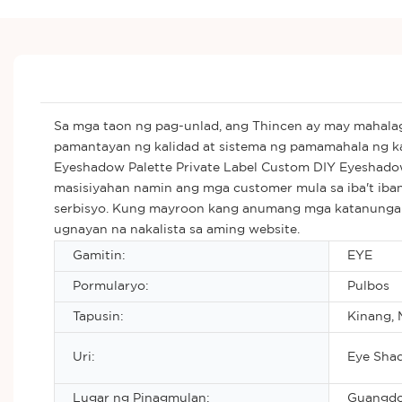
Sa mga taon ng pag-unlad, ang Thincen ay may mahalag
pamantayan ng kalidad at sistema ng pamamahala ng kal
Eyeshadow Palette Private Label Custom DIY Eyeshadow
masisiyahan namin ang mga customer mula sa iba't iban
serbisyo. Kung mayroon kang anumang mga katanungan
ugnayan na nakalista sa aming website.
Gamitin:
EYE
Pormularyo:
Pulbos
Tapusin:
Kinang, 
Uri:
Eye Sha
Lugar ng Pinagmulan:
Guangdo