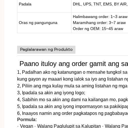
Padala
DHL, UPS, TNT, EMS, BY AIR,
Halimbawang order: 1~3 araw
Oras ng pangunguna
Maramihang order: 3~7 araw
Order ng OEM: 15~45 araw
Paglalarawan ng Produkto
Paano ituloy ang order gamit ang sa
1, Padalhan ako ng katanungan o mensahe tungkol sa
kung gayon ay maaari kong ialok sa iyo ang listahan n
2, Piliin ang mga kulay mula sa aming listahan ng mg
3, Ipadala sa akin ang iyong logo;
4, Sabihin mo sa akin ang dami na kailangan mo, pagk
5, Ipadala sa akin ang iyong impormasyon sa pakikip
6, Inaayos namin ang order pagkatapos ng pagbabayad 
Pormula:
·
Vegan
·
Walang Paglulupit sa Kalupitan
·
Walang Pa