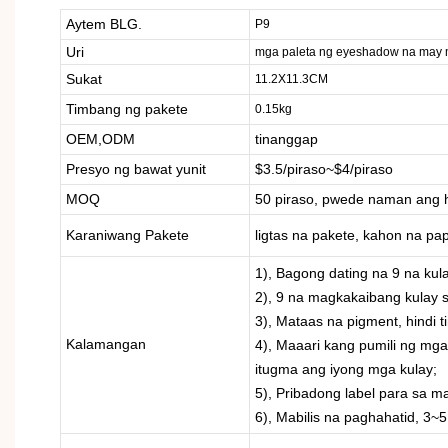
Aytem BLG.
P9
Uri
mga paleta ng eyeshadow na may 
Sukat
11.2X11.3CM
Timbang ng pakete
0.15kg
OEM,ODM
tinanggap
Presyo ng bawat yunit
$3.5/piraso~$4/piraso
MOQ
50 piraso, pwede naman ang h
Karaniwang Pakete
ligtas na pakete, kahon na pa
1), Bagong dating na 9 na ku
2), 9 na magkakaibang kulay s
3), Mataas na pigment, hindi 
Kalamangan
4), Maaari kang pumili ng mga
itugma ang iyong mga kulay;
5), Pribadong label para sa mal
6), Mabilis na paghahatid, 3