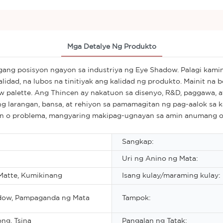
Mga Detalye Ng Produkto
ang posisyon ngayon sa industriya ng Eye Shadow. Palagi kami
idad, na lubos na tinitiyak ang kalidad ng produkto. Mainit na
 palette. Ang Thincen ay nakatuon sa disenyo, R&D, paggawa, 
g larangan, bansa, at rehiyon sa pamamagitan ng pag-aalok sa k
 o problema, mangyaring makipag-ugnayan sa amin anumang o
Sangkap:
Uri ng Anino ng Mata:
Matte, Kumikinang
Isang kulay/maraming kulay:
dow, Pampaganda ng Mata
Tampok:
ng, Tsina
Pangalan ng Tatak: