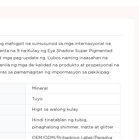
ng mahigpit na sumusunod sa mga internasyonal na
 benta na 9 na Kulay ng Eye Shadow Super Pigmented
at mga pag-update ng. Lubos naming inaasahan na
anila ng mga de-kalidad na produkto at propesyonal na
ras sa pamamagitan ng impormasyon sa pakikipag-
Mineral
Tuyo
Higit sa walong kulay
Hindi tinatablan ng tubig,
pinaghalong shimmer, matte at glitter
OEM/ODM/Pribadong Label/Pasadya