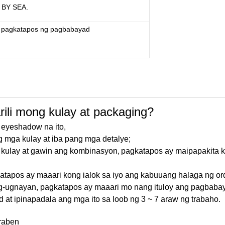
 BY SEA.
 pagkatapos ng pagbabayad
rili mong kulay at packaging?
 eyeshadow na ito,
g mga kulay at iba pang mga detalye;
a kulay at gawin ang kombinasyon,
pagkatapos ay maipapakita ko
atapos ay maaari kong ialok sa iyo ang kabuuang halaga ng or
ag-ugnayan, pagkatapos ay maaari mo nang ituloy ang pagbabay
at ipinapadala ang mga ito sa loob ng 3 ~ 7 araw ng trabaho.
raben