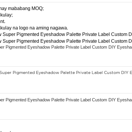
na may mababang MOQ;
kulay;
nt.
akulay na logo na aming nagawa.