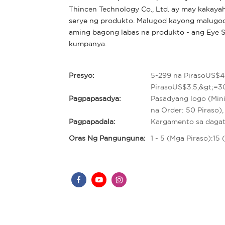
Thincen Technology Co., Ltd. ay may kaka
serye ng produkto. Malugod kayong malugod
aming bagong labas na produkto - ang Eye 
kumpanya.
Presyo:
5-299 na PirasoUS$4
PirasoUS$3.5,&gt;=3
Pagpapasadya:
Pasadyang logo (Min
na Order: 50 Piraso)
Pagpapadala:
Kargamento sa daga
Oras Ng Pangunguna:
1 - 5 (Mga Piraso):1