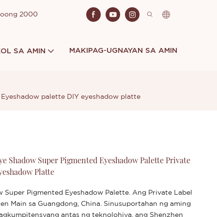
Noong 2000
MAKIPAG-UGNAYAN SA AMIN
OL SA AMIN
Y Eyeshadow palette DIY eyeshadow platte
Eye Shadow Super Pigmented Eyeshadow Palette Private
yeshadow Platte
w Super Pigmented Eyeshadow Palette. Ang Private Label
en Main sa Guangdong, China. Sinusuportahan ng aming
agkumpitensyang antas ng teknolohiya, ang Shenzhen