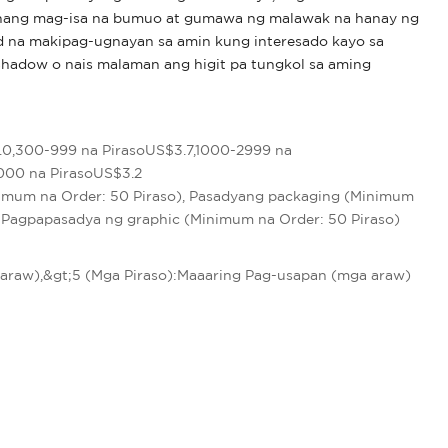
yahang mag-isa na bumuo at gumawa ng malawak na hanay ng
 na makipag-ugnayan sa amin kung interesado kayo sa
Shadow o nais malaman ang higit pa tungkol sa aming
.0,300-999 na PirasoUS$3.7,1000-2999 na
000 na PirasoUS$3.2
imum na Order: 50 Piraso), Pasadyang packaging (Minimum
, Pagpapasadya ng graphic (Minimum na Order: 50 Piraso)
t
5 (araw),&gt;5 (Mga Piraso):Maaaring Pag-usapan (mga araw)