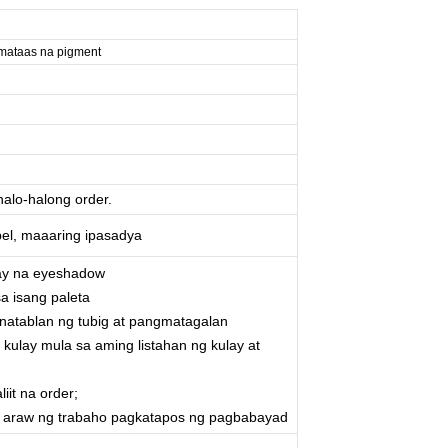
mataas na pigment
alo-halong order.
pel, maaaring ipasadya
lay na eyeshadow
a isang paleta
tinatablan ng tubig at pangmatagalan
 kulay mula sa aming listahan ng kulay at
iit na order;
~5 araw ng trabaho pagkatapos ng pagbabayad