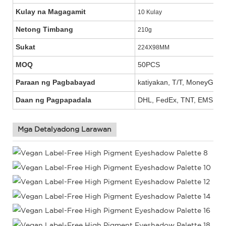
Kulay na Magagamit
10 Kulay
Netong Timbang
210g
Sukat
224X98MM
MOQ
50PCS
Paraan ng Pagbabayad
katiyakan, T/T, MoneyGram,
Daan ng Pagpapadala
DHL, FedEx, TNT, EMS, UP
Mga Detalyadong Larawan