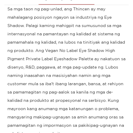
Sa mga taon ng pag-unlad, ang Thincen ay may
mahalagang posisyon ngayon sa industriya ng Eye
Shadow. Palagi kaming mahigpit na sumusunod sa mga
internasyonal na pamantayan ng kalidad at sistema ng
pamamahala ng kalidad, na lubos na tinitiyak ang kalidad
ng produkto. Ang Vegan No Label Eye Shadow High
Pigment Private Label Eyeshadow Palette ay nakatuon sa
disenyo, R&D, paggawa, at mga pag-update ng. Lubos
naming inaasahan na masisiyahan namin ang mga
customer mula sa iba't ibang larangan, bansa, at rehiyon
sa pamamagitan ng pag-aalok sa kanila ng mga de-
kalidad na produkto at propesyonal na serbisyo. Kung
mayroon kang anumang mga katanungan o problema,
mangyaring makipag-ugnayan sa amin anumang oras sa
pamamagitan ng impormasyon sa pakikipag-ugnayan na