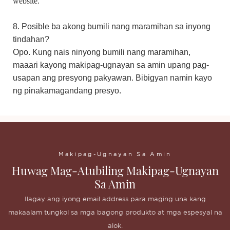
website.
8. Posible ba akong bumili nang maramihan sa inyong
tindahan?
Opo. Kung nais ninyong bumili nang maramihan,
maaari kayong makipag-ugnayan sa amin upang pag-
usapan ang presyong pakyawan. Bibigyan namin kayo
ng pinakamagandang presyo.
Makipag-Ugnayan Sa Amin
Huwag Mag-Atubiling Makipag-Ugnayan
Sa Amin
Ilagay ang iyong email address para maging una kang
makaalam tungkol sa mga bagong produkto at mga espesyal na
alok.