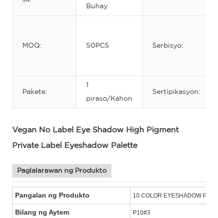
Buhay
MOQ:
50PCS
Serbisyo:
1
Pakete:
Sertipikasyon:
piraso/Kahon
Vegan No Label Eye Shadow High Pigment
Private Label Eyeshadow Palette
Paglalarawan ng Produkto
Pangalan ng Produkto
10 COLOR EYESHADOW PALE
Bilang ng Aytem
P10#3