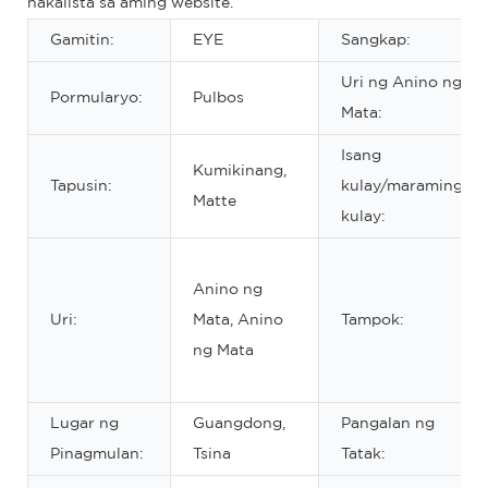
nakalista sa aming website.
Gamitin:
EYE
Sangkap:
Uri ng Anino ng
Pormularyo:
Pulbos
Mata:
Isang
Kumikinang,
Tapusin:
kulay/maraming
Matte
kulay:
Anino ng
Uri:
Mata, Anino
Tampok:
ng Mata
Lugar ng
Guangdong,
Pangalan ng
Pinagmulan:
Tsina
Tatak: