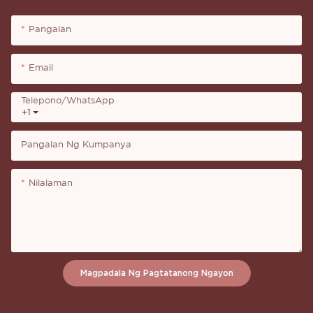
Pangalan
Email
Telepono/whatsApp
+1
Pangalan Ng Kumpanya
Nilalaman
Magpadala Ng Pagtatanong Ngayon