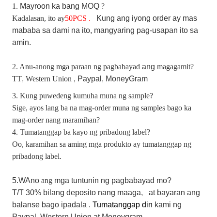
1.
Mayroon ka bang
MOQ
?
Kadalasan, ito ay
50
PCS
.
Kung
ang iyong order ay mas
mababa sa dami na ito, mangyaring pag-usapan ito sa
amin.
2. Anu-anong mga paraan ng pagbabayad
ang
magagamit?
TT
,
Western Union
, Paypal,
MoneyGram
3. Kung puwedeng kumuha muna ng sample?
Sige, ayos lang ba na mag-order muna ng samples bago ka
mag-order nang maramihan?
4. Tumatanggap ba kayo ng pribadong label?
Oo, karamihan sa aming mga produkto ay tumatanggap ng
pribadong label.
5.W
Ano
ang
mga tuntunin ng pagbabayad mo?
T/T 30%
bilang
deposito nang maaga,
at bayaran ang
balanse bago ipadala
.
Tumatanggap din
kami
ng
Paypal,
Western Union
at Moneygram.