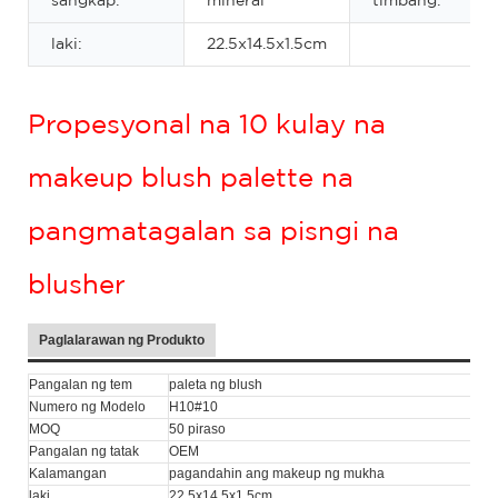
sangkap:
mineral
timbang:
laki:
22.5x14.5x1.5cm
Propesyonal na 10 kulay na
makeup blush palette na
pangmatagalan sa pisngi na
blusher
Paglalarawan ng Produkto
Pangalan ng tem
paleta ng blush
Numero ng Modelo
H10#10
MOQ
50 piraso
Pangalan ng tatak
OEM
Kalamangan
pagandahin ang makeup ng mukha
laki
22.5x14.5x1.5cm