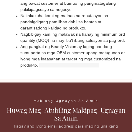
ang bawat customer at bumuo ng pangmatagalang
pakikipagsosyo sa negosyo
Nakakakuha kami ng mataas na reputasyon sa
pandaigdigang pamilihan dahil sa bantas at
garantisadong kalidad ng produkto.
Nagbibigay kami ng malawak na hanay ng minimum order
quantity (MOQ) na may iba't ibang solusyon sa pag-order.
Ang pangkat ng Beauty Vision ay laging handang
sumuporta sa mga OEM customer upang matugunan ang
iyong mga inaasahan at target ng mga customized na
produkto.
Makipag-Ugnayan Sa Amin
Huwag Mag-Atubiling Makipag-Ugnayan
Sa Amin
Ilagay ang iyong email address para maging una kang