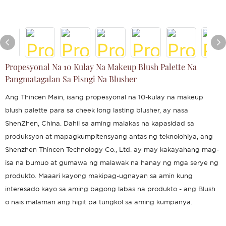
Propesyonal Na 10 Kulay Na Makeup Blush Palette Na
Pangmatagalan Sa Pisngi Na Blusher
Ang Thincen Main, isang propesyonal na 10-kulay na makeup
blush palette para sa cheek long lasting blusher, ay nasa
ShenZhen, China. Dahil sa aming malakas na kapasidad sa
produksyon at mapagkumpitensyang antas ng teknolohiya, ang
Shenzhen Thincen Technology Co., Ltd. ay may kakayahang mag-
isa na bumuo at gumawa ng malawak na hanay ng mga serye ng
produkto. Maaari kayong makipag-ugnayan sa amin kung
interesado kayo sa aming bagong labas na produkto - ang Blush
o nais malaman ang higit pa tungkol sa aming kumpanya.