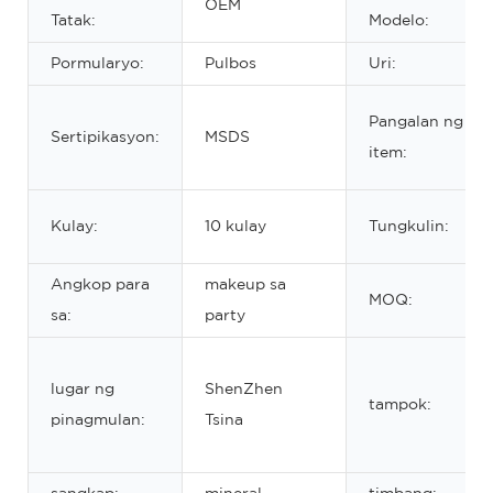
OEM
Tatak:
Modelo:
Pormularyo:
Pulbos
Uri:
Pangalan ng
Sertipikasyon:
MSDS
item:
Kulay:
10 kulay
Tungkulin:
Angkop para
makeup sa
MOQ:
sa:
party
lugar ng
ShenZhen
tampok:
pinagmulan:
Tsina