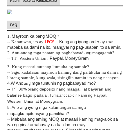
Pag-iimpake at Pagpapadala
FAQ
1.
Mayroon ka bang
MOQ
?
-- Karaniwan, ito ay
1
PCS
.
Kung
ang iyong order ay mas
mababa sa dami na ito, mangyaring pag-usapan ito sa amin.
2. Anu-anong mga paraan ng pagbabayad
ang
magagamit?
-- TT
,
Western Union
, Paypal,
MoneyGram
3. Kung maaari munang kumuha ng sample?
-- Sige, kadalasan mayroon kaming ilang partikular na dami ng
libreng sample, kung wala, sisingilin namin ito nang naaayon.
4.W
Ano
ang
mga tuntunin ng pagbabayad mo?
--
T/T 30%
bilang
deposito nang maaga,
at bayaran ang
balanse bago ipadala
.
kami
ng Paypal,
Tumatanggap din
Western Union
at Moneygram.
5. Ano ang iyong mga kalamangan sa mga
mapagkumpitensyang pamilihan?
--
Mababa ang aming MOQ at maaari kaming mag-alok sa
iyo ng pinakamahusay na kalidad na may