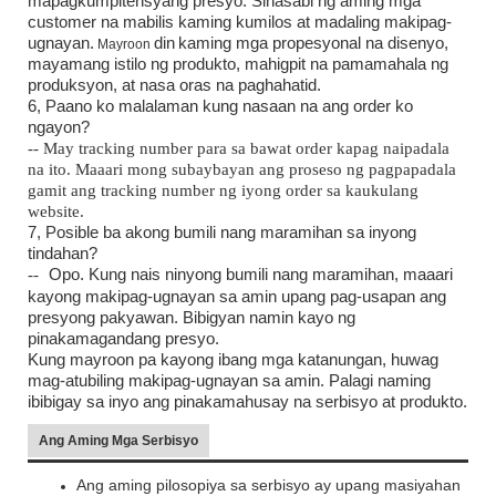
mapagkumpitensyang presyo. Sinasabi ng aming mga
customer na mabilis kaming kumilos at madaling makipag-
ugnayan.
din
kaming mga propesyonal na disenyo,
Mayroon
mayamang istilo ng produkto, mahigpit na pamamahala ng
produksyon, at nasa oras na paghahatid.
6, Paano ko malalaman kung nasaan na ang order ko
ngayon?
-- May tracking number para sa bawat order kapag naipadala
na ito. Maaari mong subaybayan ang proseso ng pagpapadala
gamit ang tracking number ng iyong order sa kaukulang
website.
7, Posible ba akong bumili nang maramihan sa inyong
tindahan?
--
Opo. Kung nais ninyong bumili nang maramihan, maaari
kayong makipag-ugnayan sa amin upang pag-usapan ang
presyong pakyawan. Bibigyan namin kayo ng
pinakamagandang presyo.
Kung mayroon pa kayong ibang mga katanungan, huwag
mag-atubiling makipag-ugnayan sa amin. Palagi naming
ibibigay sa inyo ang pinakamahusay na serbisyo at produkto.
Ang Aming Mga Serbisyo
Ang aming pilosopiya sa serbisyo ay upang masiyahan