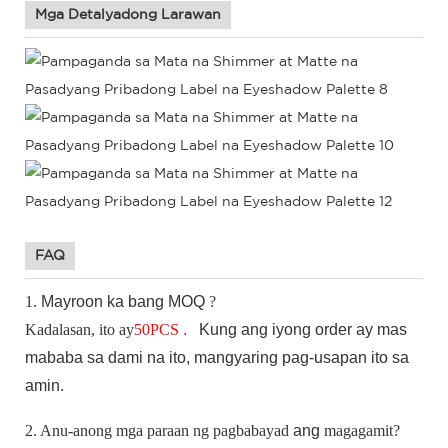
Mga Detalyadong Larawan
FAQ
1.
Mayroon ka bang
MOQ
?
Kadalasan, ito ay
50
PCS
.
Kung
ang iyong order ay mas
mababa sa dami na ito, mangyaring pag-usapan ito sa
amin.
2. Anu-anong mga paraan ng pagbabayad
ang
magagamit?