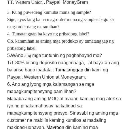
TT
,
Western Union
, Paypal,
MoneyGram
3. Kung puwedeng kumuha muna ng sample?
Sige, ayos lang ba na mag-order muna ng samples bago ka
mag-order nang maramihan?
4. Tumatanggap ba kayo ng pribadong label?
Oo, karamihan sa aming mga produkto ay tumatanggap ng
pribadong label.
5.W
Ano
ang
mga tuntunin ng pagbabayad mo?
T/T 30%
bilang
deposito nang maaga,
at bayaran ang
balanse bago ipadala
.
Tumatanggap din
kami
ng
Paypal,
Western Union
at Moneygram.
6. Ano ang iyong mga kalamangan sa mga
mapagkumpitensyang pamilihan?
Mababa ang aming MOQ at maaari kaming mag-alok sa
iyo ng pinakamahusay na kalidad sa
mapagkumpitensyang presyo. Sinasabi ng aming mga
customer na mabilis kaming kumilos at madaling
makipag-ugnayan.
Mayroon
din
kaming mga