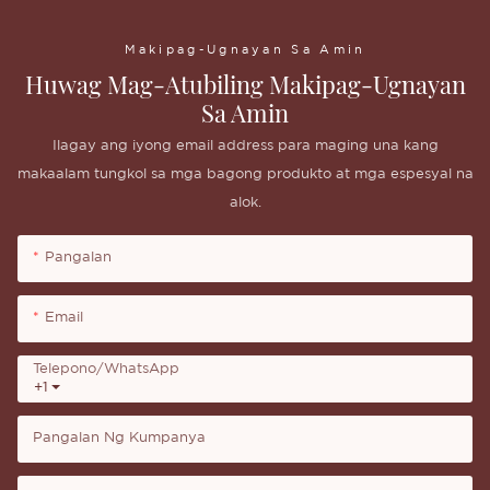
Makipag-Ugnayan Sa Amin
Huwag Mag-Atubiling Makipag-Ugnayan
Sa Amin
Ilagay ang iyong email address para maging una kang
makaalam tungkol sa mga bagong produkto at mga espesyal na
alok.
Pangalan
Email
Telepono/whatsApp
+1
Pangalan Ng Kumpanya