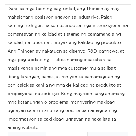
Dahil sa mga taon ng pag-unlad, ang Thincen ay may
mahalagang posisyon ngayon sa industriya. Palagi
kaming mahigpit na sumusunod sa mga internasyonal na
pamantayan ng kalidad at sistema ng pamamahala ng
kalidad, na lubos na tinitiyak ang kalidad ng produkto.
Ang Thincen ay nakatuon sa disenyo, R&D, paggawa, at
mga pag-update ng . Lubos naming inaasahan na
masisiyahan namin ang mga customer mula sa iba't
ibang larangan, bansa, at rehiyon sa pamamagitan ng
pag-aalok sa kanila ng mga de-kalidad na produkto at
propesyonal na serbisyo. Kung mayroon kang anumang
mga katanungan o problema, mangyaring makipag-
ugnayan sa amin anumang oras sa pamamagitan ng
impormasyon sa pakikipag-ugnayan na nakalista sa
aming website.