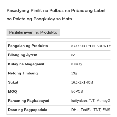
Pasadyang Pinilit na Pulbos na Pribadong Label
na Paleta ng Pangkulay sa Mata
Paglalarawan ng Produkto
Pangalan ng Produkto
8 COLOR EYESHADOW PALET
Bilang ng Aytem
8A
Kulay na Magagamit
8 Kulay
Netong Timbang
13g
Sukat
16.5X9X1.4CM
MOQ
50PCS
Paraan ng Pagbabayad
katiyakan, T/T, MoneyGram,
Daan ng Pagpapadala
DHL, FedEx, TNT, EMS, UP