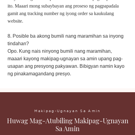
ito. Maaari mong subaybayan ang proseso ng pagpapadala
gamit ang tracking number ng iyong order sa kaukulang
website.
8. Posible ba akong bumili nang maramihan sa inyong
tindahan?
Opo. Kung nais ninyong bumili nang maramihan,
maaari kayong makipag-ugnayan sa amin upang pag-
usapan ang presyong pakyawan. Bibigyan namin kayo
ng pinakamagandang presyo.
Makipag-Ugnayan Sa Amin
Huwag Mag-Atubiling Makipag-Ugnayan
Sa Amin