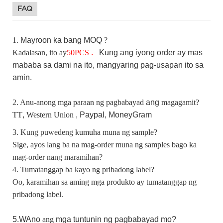
FAQ
1.
Mayroon ka bang
MOQ
?
Kadalasan, ito ay
50
PCS
.
Kung
ang iyong order ay mas
mababa sa dami na ito, mangyaring pag-usapan ito sa
amin.
2. Anu-anong mga paraan ng pagbabayad
ang
magagamit?
TT
,
Western Union
, Paypal,
MoneyGram
3. Kung puwedeng kumuha muna ng sample?
Sige, ayos lang ba na mag-order muna ng samples bago ka
mag-order nang maramihan?
4. Tumatanggap ba kayo ng pribadong label?
Oo, karamihan sa aming mga produkto ay tumatanggap ng
pribadong label.
5.W
Ano
ang
mga tuntunin ng pagbabayad mo?