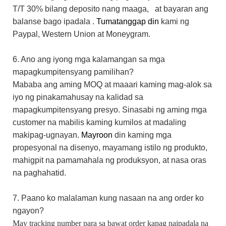
T/T 30%
bilang
deposito nang maaga,
at bayaran ang
balanse bago ipadala
.
Tumatanggap din
kami
ng
Paypal,
Western Union
at Moneygram.
6. Ano ang iyong mga kalamangan sa mga
mapagkumpitensyang pamilihan?
Mababa ang aming MOQ at maaari kaming mag-alok sa
iyo ng pinakamahusay na kalidad sa
mapagkumpitensyang presyo. Sinasabi ng aming mga
customer na mabilis kaming kumilos at madaling
makipag-ugnayan.
Mayroon
din
kaming mga
propesyonal na disenyo, mayamang istilo ng produkto,
mahigpit na pamamahala ng produksyon, at nasa oras
na paghahatid.
7. Paano ko malalaman kung nasaan na ang order ko
ngayon?
May tracking number para sa bawat order kapag naipadala na