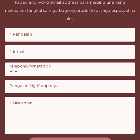
Ilagay ang iyong email address para maging una kang
makaalam tungkol sa mga bagong produkto at mga espesyal na
alok.
Pangalan
Email
Telepono/whatsApp
+1
Pangalan Ng Kumpanya
Nilalaman