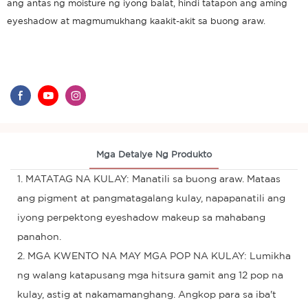
ang antas ng moisture ng iyong balat, hindi tatapon ang aming
eyeshadow at magmumukhang kaakit-akit sa buong araw.
Mga Detalye Ng Produkto
1. MATATAG NA KULAY: Manatili sa buong araw. Mataas
ang pigment at pangmatagalang kulay, napapanatili ang
iyong perpektong eyeshadow makeup sa mahabang
panahon.
2. MGA KWENTO NA MAY MGA POP NA KULAY: Lumikha
ng walang katapusang mga hitsura gamit ang 12 pop na
kulay, astig at nakamamanghang. Angkop para sa iba't