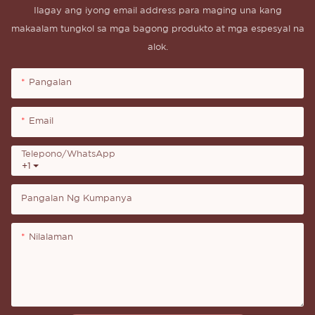
Ilagay ang iyong email address para maging una kang
makaalam tungkol sa mga bagong produkto at mga espesyal na
alok.
Pangalan
Email
Telepono/whatsApp
+1
Pangalan Ng Kumpanya
Nilalaman